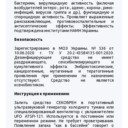
бактериям, вирулицидную активность (включая
возбудителей энтеро-, рота-, адено-, корона-, рино-
инфекций, вирусов гриппа и др.), фунгицидную и
спороцидную активность. Проявляет выраженные
ранозаживляющие, противовоспалительные и
антисептические эффекты. Эффективность
подтверждена институтами НАМН Украины.
Безопасность
Зарегистрировано в МОЗ Украины. №536 от
10.06.2020 г. ТУ У 20.2-43584135-001:2020.
Дезинфицирующее средство не имеет
раздражающего, сенсибилизирующего и
кумулятивного эффекта. Эмбриотоксические,
канцерогенные, мутагенные и тератогенные
проявления при применении по назначению
отсутствуют. Средство не является
ксенобиотиком.
Инструкция к применению
Залить средство СЕКОБРЕН в портативный
ультразвуковой генератор холодного тумана или
специализированный вентилятор с увлажнителем
UFO ATSFI-121. Используется в постоянном или
переменном режиме. Не требует проветривания.
Появление запаха “как в бассейне” говорит о