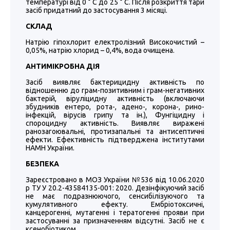
температурі від 0 ° С до 25 ° С. Після розкриття тари
засіб придатний до застосування 3 місяці.
СКЛАД
Натрію гіпохлорит електролізний Високочистий –
0,05%, натрію хлорид – 0,4%, вода очищена.
АНТИМІКРОБНА ДІЯ
Засіб виявляє бактерицидну активність по
відношенню до грам-позитивним і грам-негативних
бактерій, віруліцидну активність (включаючи
збудників ентеро, рота-, адено-, корона-, рино-
інфекцій, вірусів грипу та ін.), Фунгіцидну і
спороцидну активність. Виявляє виражені
ранозагоювальні, протизапальні та антисептичні
ефекти. Ефективність підтверджена інститутами
НАМН України.
БЕЗПЕКА
Зареєстровано в МОЗ України №536 від 10.06.2020
р ТУ У 20.2-43584135-001: 2020. Дезінфікуючий засіб
не має подразнюючого, сенсибілізуючого та
кумулятивного ефекту. Ембріотоксичні,
канцерогенні, мутагенні і тератогенні прояви при
застосуванні за призначенням відсутні. Засіб не є
ксенобіотиком.