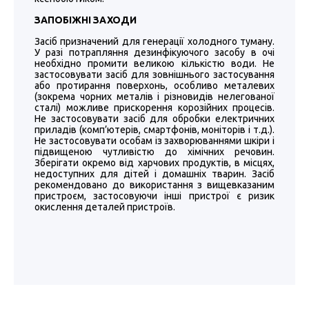
ЗАПОБІЖНІ ЗАХОДИ
Засіб призначений для генерації холодного туману.
У разі потрапляння дезинфікуючого засобу в очі
необхідно промити великою кількістю води. Не
застосовувати засіб для зовнішнього застосування
або протирання поверхонь, особливо металевих
(зокрема чорних металів і різновидів нелегованої
сталі) можливе прискорення корозійних процесів.
Не застосовувати засіб для обробки електричних
приладів (комп’ютерів, смартфонів, моніторів і т.д.).
Не застосовувати особам із захворюваннями шкіри і
підвищеною чутливістю до хімічних речовин.
Зберігати окремо від харчових продуктів, в місцях,
недоступних для дітей і домашніх тварин. Засіб
рекомендовано до використання з вищевказаним
пристроєм, застосовуючи інші пристрої є ризик
окислення деталей пристроїв.