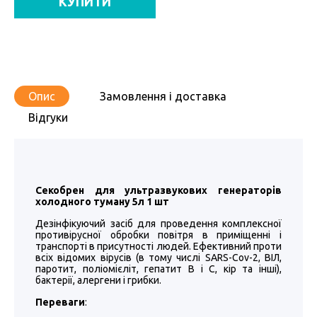
КУПИТИ
Опис
Замовлення і доставка
Відгуки
Секобрен для ультразвукових генераторів
холодного туману 5л 1 шт
Дезінфікуючий засіб для проведення комплексної
противірусної обробки повітря в приміщенні і
транспорті в присутності людей. Ефективний проти
всіх відомих вірусів (в тому числі SARS-Cov-2, ВІЛ,
паротит, поліомієліт, гепатит В і С, кір та інші),
бактерії, алергени і грибки.
Переваги
: