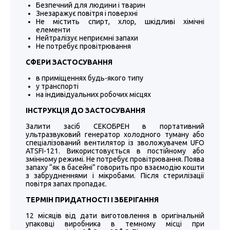
Безпечний для людини і тварин
Знезаражує повітря і поверхні
Не містить спирт, хлор, шкідливі хімічні
елементи
Нейтралізує неприємні запахи
Не потребує провітрювання
СФЕРИ ЗАСТОСУВАННЯ
в приміщеннях будь-якого типу
у транспорті
на індивідуальних робочих місцях
ІНСТРУКЦІЯ ДО ЗАСТОСУВАННЯ
Залити засіб СЕКОБРЕН в портативний
ультразвуковий генератор холодного туману або
спеціалізований вентилятор із зволожувачем UFO
ATSFI-121. Використовується в постійному або
змінному режимі. Не потребує провітрювання. Поява
запаху “як в басейні” говорить про взаємодію кошти
з забрудненнями і мікробами. Після стерилізації
повітря запах пропадає.
ТЕРМІН ПРИДАТНОСТІ І ЗБЕРІГАННЯ
12 місяців від дати виготовлення в оригінальній
упаковці виробника в темному місці при