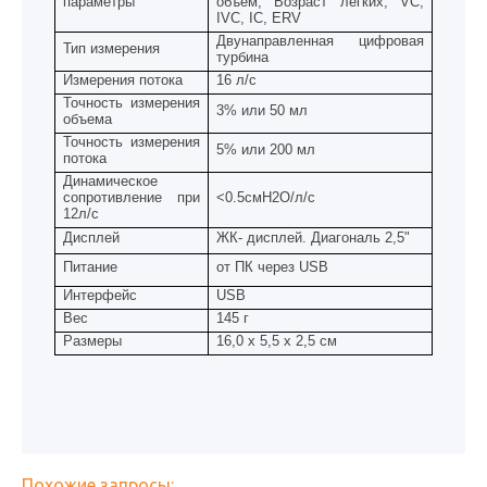
параметры
объем, Возраст легких, VC,
IVC, IC, ERV
Двунаправленная цифровая
Тип измерения
турбина
Измерения потока
16 л/с
Точность измерения
3% или 50 мл
объема
Точность измерения
5% или 200 мл
потока
Динамическое
сопротивление при
<0.5
смН2О/л/с
12л/с
Дисплей
ЖК- дисплей. Диагональ 2,5"
Питание
от ПК через
USB
Интерфейс
USB
Вес
145
г
Размеры
16,0 х 5,5 х 2,5 см
Похожие запросы: