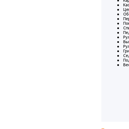
●
Ка
●
Кас
●
Це
●
Об
●
Пе
●
По
●
Сп
●
Пе
●
Рул
●
Вы
●
Ру
●
Гр
●
Сед
●
По
●
Вес