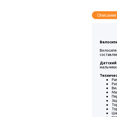
Описание
Велосипед
Велосипе
составляе
Детский 
мальчики.
Техничес
●
Ра
●
Ра
●
Ви
●
Ма
●
Пе
●
За
●
То
●
То
●
Ша