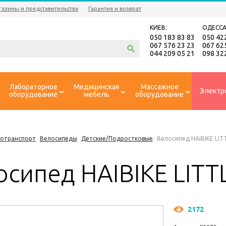
газины и представительства
Гарантия и возврат
КИЕВ:
ОДЕССА
050 183 83 83
050 42
067 576 23 23
067 62
044 209 05 21
098 32
Лабораторное
Медицинская
Массажное
Электр
оборудование
мебель
оборудование
ротранспорт
Велосипеды
Детские/Подростковые
Велосипед HAIBIKE LITT
сипед HAIBIKE LITTL
2172