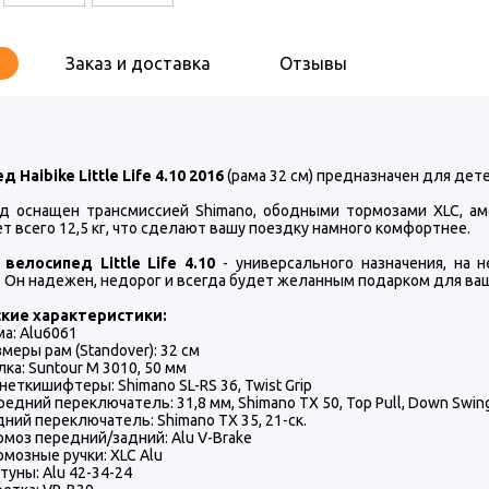
Заказ и доставка
Отзывы
 Haibike Little Life 4.10 2016
(рама 32 см) предназначен для дете
д оснащен трансмиссией Shimano, ободными тормозами XLC, амо
т всего 12,5 кг, что сделают вашу поездку намного комфортнее.
велосипед Little Life 4.10
- универсального назначения, на 
 Он надежен, недорог и всегда будет желанным подарком для ваш
кие характеристики:
ма: Alu6061
змеры рам (Standover): 32 см
лка: Suntour M 3010, 50 мм
неткишифтеры: Shimano SL-RS 36, Twist Grip
редний переключатель: 31,8 мм, Shimano TX 50, Top Pull, Down Swin
дний переключатель: Shimano TX 35, 21-ск.
рмоз передний/задний: Alu V-Brake
рмозные ручки: XLC Alu
туны: Alu 42-34-24