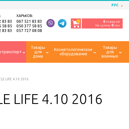
РУС
:
ХАРЬКОВ:
2 83 83
067 521 83 83
0
0
товаров
На сумму
0
грн
5 58 85
050 377 58 85
2 83 83
057 727 08 08
Товары
Товары
Косметологическое
отранспорт
для
для
оборудование
дома
военных
LE LIFE 4.10 2016
E LIFE 4.10 2016