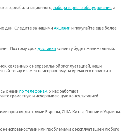
ского, реабилитационного,
лабораторного оборудования
, а
ные дни. Следите за нашими
Акциями
и покупайте еще более
ания. Поэтому срок
доставки
клиенту будет минимальный.
мок, связанных с неправильной эксплуатацией, наши
ный товар взамен неисправному на время его починки в
есь с нами
по телефонам
. У нас работают
учите грамотную и исчерпывающую консультацию!
ими производителями Европы, США, Китая, Японии и Украины.
х с неисправностями или проблемами с эксплуатацией любого