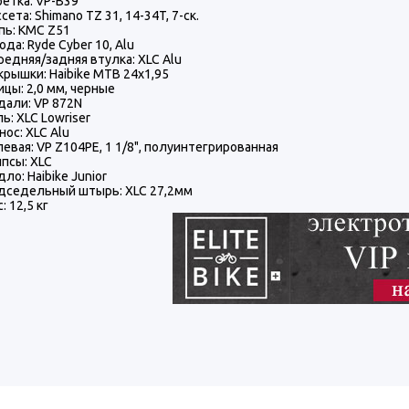
ретка: VP-B39
сета: Shimano TZ 31, 14-34T, 7-ск.
пь: KMC Z51
ода: Ryde Cyber 10, Alu
редняя/задняя втулка: XLC Alu
крышки: Haibike MTB 24x1,95
ицы: 2,0 мм, черные
дали: VP 872N
ь: XLC Lowriser
нос: XLC Alu
левая: VP Z104PE, 1 1/8", полуинтегрированная
ипсы: XLC
ло: Haibike Junior
дседельный штырь: XLC 27,2мм
: 12,5 кг