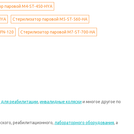
р паровой M4-ST-450-HYА
НYА
Стерилизатор паровой M5-ST-560-НА
FN-120
Стерилизатор паровой M7-ST-700-НА
 для реабилитации
,
инвалидные коляски
и многое другое по
ского, реабилитационного,
лабораторного оборудования
, а