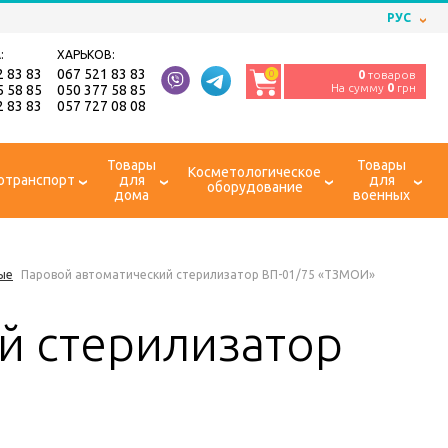
РУС
:
ХАРЬКОВ:
2 83 83
067 521 83 83
0
0
товаров
На сумму
0
грн
5 58 85
050 377 58 85
2 83 83
057 727 08 08
Товары
Товары
Косметологическое
отранспорт
для
для
оборудование
дома
военных
ые
Паровой автоматический стерилизатор ВП-01/75 «ТЗМОИ»
й стерилизатор