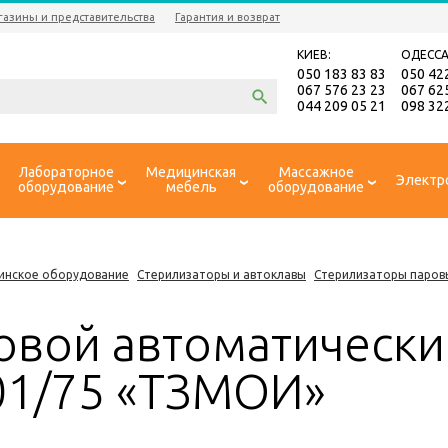
газины и представительства
Гарантия и возврат
КИЕВ:
ОДЕССА
050 183 83 83
050 42
067 576 23 23
067 62
044 209 05 21
098 32
Лабораторное
Медицинская
Массажное
Электр
оборудование
мебель
оборудование
инское оборудование
Стерилизаторы и автоклавы
Стерилизаторы паров
овой автоматически
01/75 «ТЗМОИ»