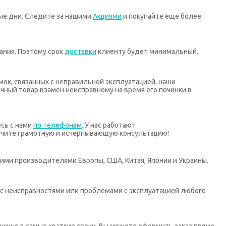
ные дни. Следите за нашими
Акциями
и покупайте еще более
ания. Поэтому срок
доставки
клиенту будет минимальный.
мок, связанных с неправильной эксплуатацией, наши
ный товар взамен неисправному на время его починки в
есь с нами
по телефонам
. У нас работают
учите грамотную и исчерпывающую консультацию!
ими производителями Европы, США, Китая, Японии и Украины.
х с неисправностями или проблемами с эксплуатацией любого