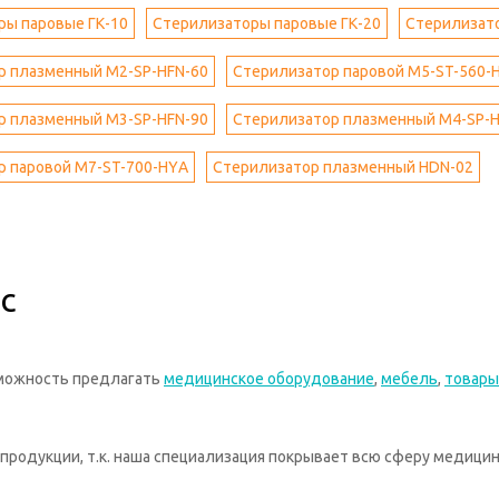
ры паровые ГК-10
Стерилизаторы паровые ГК-20
Стерилизато
р плазменный M2-SP-HFN-60
Стерилизатор паровой M5-ST-560-
р плазменный M3-SP-HFN-90
Стерилизатор плазменный M4-SP-H
р паровой M7-ST-700-НYА
Стерилизатор плазменный HDN-02
с
зможность предлагать
медицинское оборудование
,
мебель
,
товары
родукции, т.к. наша специализация покрывает всю сферу медицин