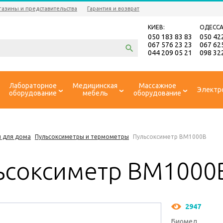
газины и представительства
Гарантия и возврат
КИЕВ:
ОДЕССА
050 183 83 83
050 42
067 576 23 23
067 62
044 209 05 21
098 32
Лабораторное
Медицинская
Массажное
Электр
оборудование
мебель
оборудование
 для дома
Пульсоксиметры и термометры
Пульсоксиметр BM1000B
ьсоксиметр BM1000
2947
Биомед