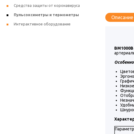
Средства защиты от коронавируса
Пульсоксиметры и термометры
Описание
Интерактивное оборудование
BM1000B
артериаль
Особенно
Цвето
Эргоно
Графич
Низкое
Функци
Отобра
Незнач
Удобны
Шнурок
Характер
Параметр