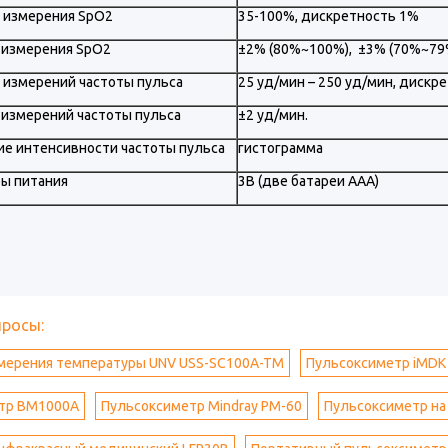
 измерения SpO2
35-100%, дискретность 1%
 измерения SpO2
±2% (80%~100%), ±3% (70%~79
 измерений частоты пульса
25 уд/мин – 250 уд/мин, дискр
 измерений частоты пульса
±2 уд/мин.
е интенсивности частоты пульса
гистограмма
ы питания
3В (две батареи ААА)
просы:
змерения температуры UNV USS-SC100A-TM
Пульсоксиметр iMDK
тр BM1000А
Пульсоксиметр Mindray PM-60
Пульсоксиметр на 