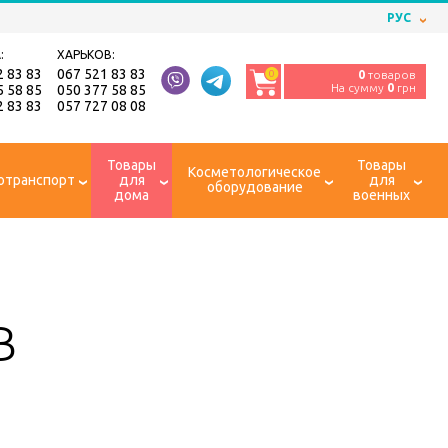
РУС
:
ХАРЬКОВ:
2 83 83
067 521 83 83
0
0
товаров
На сумму
0
грн
5 58 85
050 377 58 85
2 83 83
057 727 08 08
Товары
Товары
Косметологическое
отранспорт
для
для
оборудование
дома
военных
B