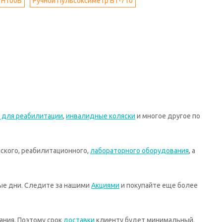
 H100B
Ручной Пульсоксиметр BT-710
 для реабилитации
,
инвалидные коляски
и многое другое по
ского, реабилитационного,
лабораторного оборудования
, а
ные дни. Следите за нашими
Акциями
и покупайте еще более
ания. Поэтому срок
доставки
клиенту будет минимальный.