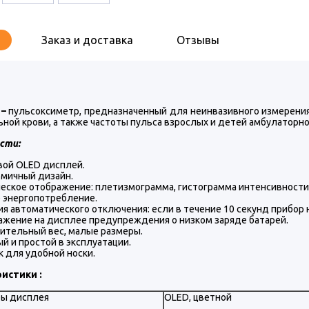
Заказ и доставка
Отзывы
–
пульсоксиметр, предназначенный для неинвазивного измерения
ной крови, а также частоты пульса взрослых и детей амбулаторно
сти:
вой OLED дисплей.
мичный дизайн.
еское отображение: плетизмограмма, гистограмма интенсивности 
 энергопотребление.
я автоматического отключения: если в течение 10 секунд прибор 
жение на дисплее предупреждения о низком заряде батарей.
ительный вес, малые размеры.
й и простой в эксплуатации.
 для удобной носки.
истики :
ы дисплея
OLED, цветной