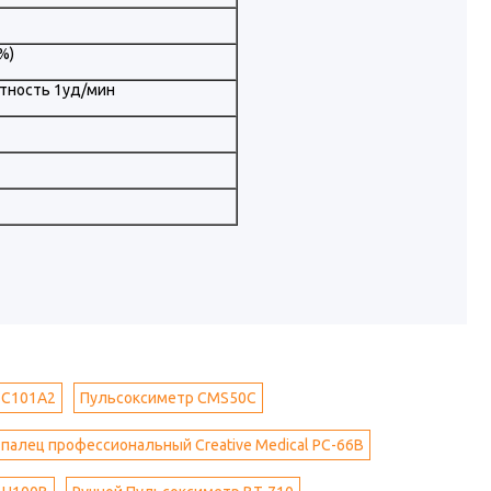
%)
етность 1уд/мин
 C101A2
Пульсоксиметр СMS50C
палец профессиональный Creative Medical PC-66B