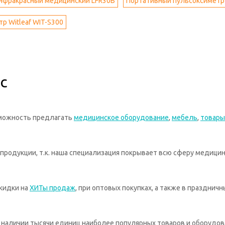
нфракрасный медицинский LFR30B
Портативный пульсоксиметр
р Witleaf WIT-S300
с
зможность предлагать
медицинское оборудование
,
мебель
,
товары
родукции, т.к. наша специализация покрывает всю сферу медицин
кидки на
ХИТы продаж
, при оптовых покупках, а также в празднич
 в наличии тысячи единиц наиболее популярных товаров и оборудов