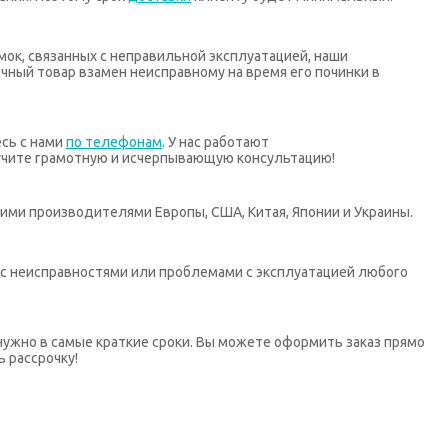
мок, связанных с неправильной эксплуатацией, наши
ный товар взамен неисправному на время его починки в
есь с нами
по телефонам
. У нас работают
учите грамотную и исчерпывающую консультацию!
ими производителями Европы, США, Китая, Японии и Украины.
х с неисправностями или проблемами с эксплуатацией любого
нужно в самые краткие сроки. Вы можете оформить заказ прямо
ь рассрочку!