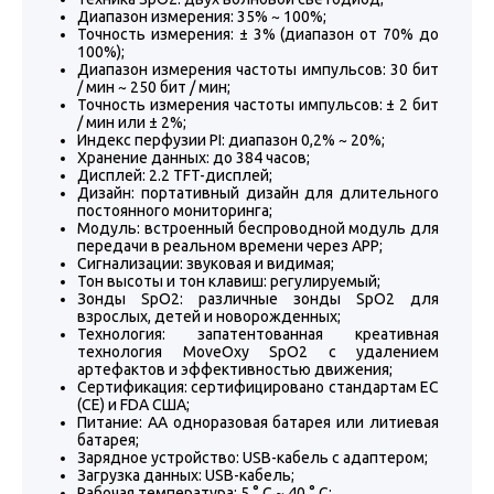
Диапазон измерения: 35% ~ 100%;
Точность измерения: ± 3% (диапазон от 70% до
100%);
Диапазон измерения частоты импульсов: 30 бит
/ мин ~ 250 бит / мин;
Точность измерения частоты импульсов: ± 2 бит
/ мин или ± 2%;
Индекс перфузии PI: диапазон 0,2% ~ 20%;
Хранение данных: до 384 часов;
Дисплей: 2.2 TFT-дисплей;
Дизайн: портативный дизайн для длительного
постоянного мониторинга;
Модуль: встроенный беспроводной модуль для
передачи в реальном времени через APP;
Сигнализации: звуковая и видимая;
Тон высоты и тон клавиш: регулируемый;
Зонды SpO2: различные зонды SpO2 для
взрослых, детей и новорожденных;
Технология: запатентованная креативная
технология MoveOxy SpO2 с удалением
артефактов и эффективностью движения;
Сертификация: сертифицировано стандартам ЕС
(CE) и FDA США;
Питание: AA одноразовая батарея или литиевая
батарея;
Зарядное устройство: USB-кабель с адаптером;
Загрузка данных: USB-кабель;
Рабочая температура: 5 ° C ~ 40 ° C;