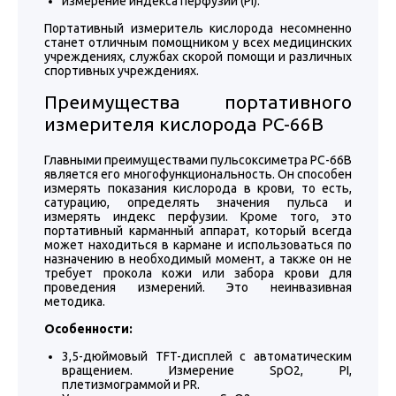
измерение индекса перфузии (PI).
Портативный измеритель кислорода несомненно
станет отличным помощником у всех медицинских
учреждениях, службах скорой помощи и различных
спортивных учреждениях.
Преимущества портативного
измерителя кислорода PC-66B
Главными преимуществами пульсоксиметра PC-66B
является его многофункциональность. Он способен
измерять показания кислорода в крови, то есть,
сатурацию, определять значения пульса и
измерять индекс перфузии. Кроме того, это
портативный карманный аппарат, который всегда
может находиться в кармане и использоваться по
назначению в необходимый момент, а также он не
требует прокола кожи или забора крови для
проведения измерений. Это неинвазивная
методика.
Особенности:
3,5-дюймовый TFT-дисплей с автоматическим
вращением. Измерение SpO2, PI,
плетизмограммой и PR.