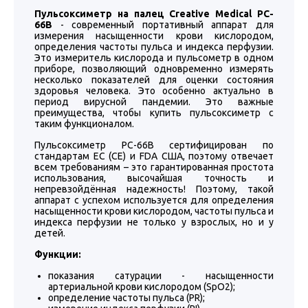
Пульсоксиметр на палец Creative Medical PC-
66B
- современный портативный аппарат для
измерения насыщенности крови кислородом,
определения частоты пульса и индекса перфузии.
Это измеритель кислорода и пульсометр в одном
приборе, позволяющий одновременно измерять
несколько показателей для оценки состояния
здоровья человека. Это особенно актуально в
период вирусной пандемии. Это важные
преимущества, чтобы купить пульсоксиметр с
таким функционалом.
Пульсоксиметр PC-66B сертифицирован по
стандартам ЕС (CE) и FDA США, поэтому отвечает
всем требованиям – это гарантированная простота
использования, высочайшая точность и
непревзойдённая надежность! Поэтому, такой
аппарат с успехом используется для определения
насыщенности крови кислородом, частоты пульса и
индекса перфузии не только у взрослых, но и у
детей.
Функции:
показания сатурации - насыщенности
артериальной крови кислородом (SpO2);
определение частоты пульса (PR);