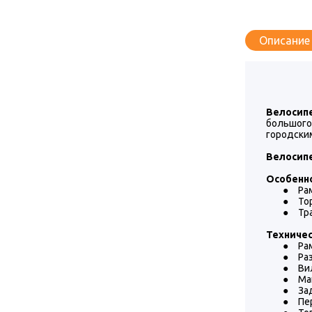
Описание
Велосипед
большого
городским
Велосипед
Особенн
●
Ра
●
То
●
Тр
Техничес
●
Рам
●
Ра
●
Ви
●
Ма
●
За
●
Пе