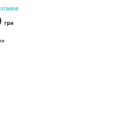
 отзывов
0
грн
ии