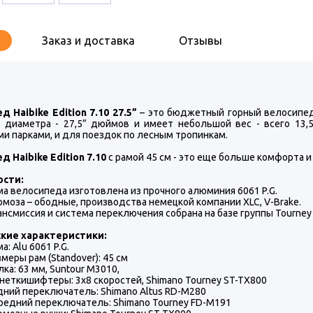
Заказ и доставка
Отзывы
 Haibike Edition 7.10 27.5”
– это бюджетный горный велосипед
 диаметра - 27,5” дюймов и имеет небольшой вес - всего 13,
и парками, и для поездок по лесным тропинкам.
 Haibike Edition 7.10
с рамой 45 см - это еще больше комфорта и
ости:
ма велосипеда изготовлена из прочного алюминия 6061 P.G.
рмоза – ободные, производства немецкой компании XLC, V-Brake.
ансмиссия и система переключения собрана на базе группы Tourney
кие характеристики:
а: Alu 6061 P.G.
змеры рам (Standover): 45 см
лка: 63 мм, Suntour M3010,
неткишифтеры: 3х8 скоростей, Shimano Tourney ST-TX800
дний переключатель: Shimano Altus RD-M280
редний переключатель: Shimano Tourney FD-M191