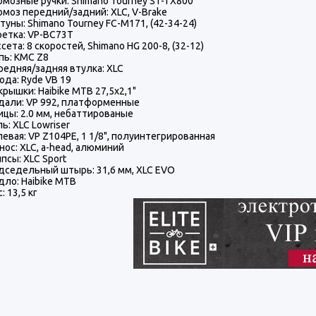
рмозные ручки: Shimano Tourney ST-TX800
рмоз передний/задний: XLC, V-Brake
туны: Shimano Tourney FC-M171, (42-34-24)
ретка: VP-BC73T
сета: 8 скоростей, Shimano HG 200-8, (32-12)
пь: KMC Z8
редняя/задняя втулка: XLC
ода: Ryde VB 19
крышки: Haibike MTB 27,5x2,1"
дали: VP 992, платформенные
ицы: 2.0 мм, небаттированые
ь: XLC Lowriser
левая: VP Z104PE, 1 1/8", полуинтегрированная
нос: XLC, a-head, алюминий
ипсы: XLC Sport
дседельный штырь: 31,6 мм, XLC EVO
дло: Haibike MTB
: 13,5 кг