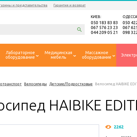
газины и представительства
Гарантия и возврат
КИЕВ:
ОДЕССА
050 183 83 83
050 42
067 576 23 23
067 62
044 209 05 21
098 32
Лабораторное
Медицинская
Массажное
Электр
оборудование
мебель
оборудование
ротранспорт
Велосипеды
Детские/Подростковые
Велосипед HAIBIKE EDIT
сипед HAIBIKE EDITI
2262