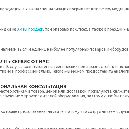
родукции, т.к. наша специализация покрывает всю сферу медицин
кидки на
ХИТы продаж
, при оптовых покупках, а также в празднич
 в наличии тысячи единиц наиболее популярных товаров и оборудов
Я + СЕРВИС ОТ НАС
ние! В случае возникновения технических неисправностей или поло
тивно и профессионально. Также мы можем предоставить аналогич
ИОНАЛЬНАЯ КОНСУЛЬТАЦИЯ
рактеристиками товара, ценой или доставкой, пожалуйста, свяжит
обучение у производителей оборудования, поэтому у нас Вы пол
которые представлены на сайте, потому что сотрудничаем с лучш
ы можете обратиться при возникновении любых вопросов, связанны