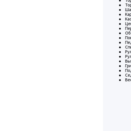
●
То
●
То
●
Ша
●
Ка
●
Кас
●
Це
●
Пе
●
Об
●
По
●
Пе
●
Сп
●
Рул
●
Ру
●
Вы
●
Гр
●
По
●
Се
●
Вес