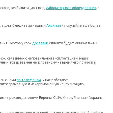
ского, реабилитационного,
лабораторного оборудования
, а
ные дни. Следите за нашими
Акциями
и покупайте еще более
ания. Поэтому срок
доставки
клиенту будет минимальный.
мок, связанных с неправильной эксплуатацией, наши
ный товар взамен неисправному на время его починки в
есь с нами
по телефонам
. У нас работают
учите грамотную и исчерпывающую консультацию!
ими производителями Европы, США, Китая, Японии и Украины.
х с неисправностями или проблемами с эксплуатацией любого