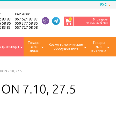
РУС
:
ХАРЬКОВ:
2 83 83
067 521 83 83
0
0
товаров
На сумму
0
грн
5 58 85
050 377 58 85
2 83 83
057 727 08 08
Товары
Товары
Косметологическое
отранспорт
для
для
оборудование
дома
военных
ION 7.10, 27.5
ON 7.10, 27.5