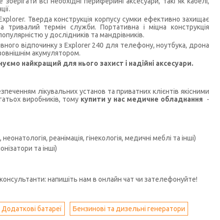
зберігати всі необхідні периферійні аксесуари, такі як кабелі,
ції.
Explorer. Тверда конструкція корпусу сумки ефективно захищає
та тривалий термін служби. Портативна і міцна конструкція
популярністю у дослідників та мандрівників.
ного відпочинку з Explorer 240 для телефону, ноутбука, дрона
 зовнішнім акумулятором.
уємо найкращий для нього захист і надійні аксесуари.
печенням лікувальних установ та приватних клієнтів якісними
гатьох виробників, тому
купити у нас медичне обладнання
-
неонатологія, реанімація, гінекологія, медичні меблі та інші)
нізатори та інші)
консультанти: напишіть нам в онлайн чат чи зателефонуйте!
Додаткові батареї
Бензинові та дизельні генератори