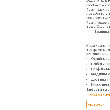
DELTA Max Bag
проводи, дрібн
Сумки Jackery
повербанк ві
(застібається
Сумка-чохол д
тощо. Скорист
Безпека 
Наша компанія
товарами меди
вигідно, прост
Офіційна га
Найбільш ш
Профільний 
Медичне о
Доставка по
Низькі ціни
Вибрати та 
Схожі запити
Аксесуари