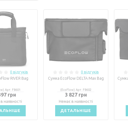
0 відгуків
0 відгуків
oFlow RIVER Bag
Сумка EcoFlow DELTA Max Bag
Сумка
ow) Арт: F8601
(EcoFlow) Арт: F8602
397 грн
3 827 грн
 в наявності
Немає в наявності
АЛЬНІШЕ
ДЕТАЛЬНІШЕ