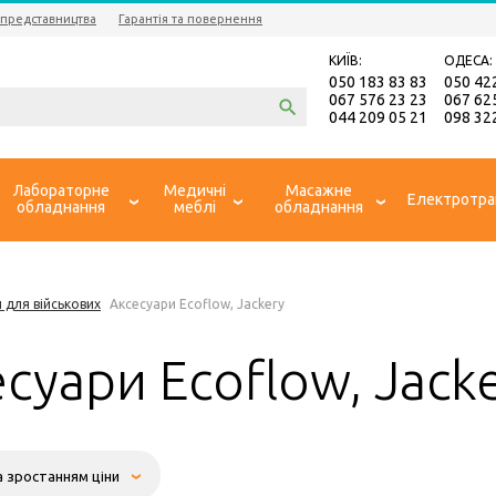
 представництва
Гарантія та повернення
КИЇВ:
ОДЕСА:
050 183 83 83
050 42
067 576 23 23
067 62
044 209 05 21
098 32
Лабораторне
Медичні
Масажне
Електротра
обладнання
меблі
обладнання
 для військових
Аксесуари Ecoflow, Jackery
суари Ecoflow, Jack