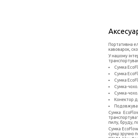
Аксесуа
Портативна еле
кавоварок, ск
У нашому інте
транспортуван
Сумка EcoF
Сумка EcoF
Сумка EcoFl
Сумка-чохо
Сумка-чохо
Конектор д
Подовжувач
Сумка EcoFlo
транспортуват
пилу, бруду, 
Сумка EcoFlow
сумці зручно 