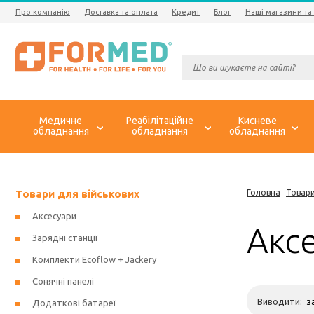
Про компанію
Доставка та оплата
Кредит
Блог
Наші магазини та
Медичне
Реабілітаційне
Кисневе
обладнання
обладнання
обладнання
Товари для військових
Головна
Товари
Аксесуари
Аксе
Зарядні станції
Комплекти Ecoflow + Jackery
Сонячні панелі
Виводити:
Додаткові батареї