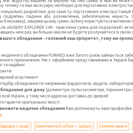
 має акуратну кишеню на верхній частині сумки, в якій ви можете 
у техніку та інші аксесуари, необхідні для портативної електростан
 спеціально розроблені для захисту портативних електростанцій 
д подряпин, падіння або розчавлення, забезпечуючи міцність 
 на блискавку), завдяки цьому сумки Jackery користуються великою 
ля JACKERY EXPLORER 240 - практична сумка для подорожей і актив
авшись нею раз, ви більше ніколи не будете розлучайтеся із своїм
вашого обладнання - головний наш пріоритет, тому ми пропон
 медичного обладнання FORMED вже багато років займається забез
чного призначення. Ми є офіційними представниками в Україні ба
о та надійно!
рантія
ирокий асортимент
підбір обладнання по напрямкам (кардіологія, хірургія, лабораторія, 
бладнання для дому
(дозиметри, пульсоксиметри, термометри, іо
 всій Україні, у тому числі адресна доставка до дверей
 та гарантія оригінальної якості
замовити медичне обладнання
Вам допоможуть наші професійні 
:
Зарядні станції
Комплекти Ecoflow + Jackery
Сонячні панелі