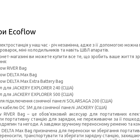
ри Ecoflow
ктростанція у наш час - річ незамінна, адже з її допомогою можна 
ороварок, міні-холодильників та навіть ШВЛ апаратів.
рнет-магазині ви можете купити все те, що зробить ваше життя зр
ня:
low RIVER Bag
low DELTA Max Bag
ow DELTA Max Extra Battery Bag
л для JACKERY EXPLORER 240 (США)
л для JACKERY EXPLORER 500 (США)
ля підключення сонячноЇ панелі SOLARSAGA 200 (США)
 кабелю DC 5M для сонячноЇ панелі JACKERY (США)
w RIVER Bag – це обов'язковий аксесуар для портативних елект
и портативну станцію для зарядки, не переживаючи за її пошкодж
подряпин та негоди. А завдяки зручному переносному ременю та ко
 DELTA Max Bag призначена для переноски чи зберігання портативн
переносити, транспортувати та зберігати зарядну станцію, захищаючи