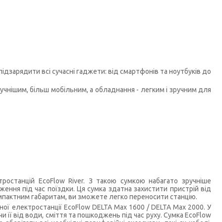
підзарядити всі сучасні гаджети: від смартфонів та ноутбуків до
учнішим, більш мобільним, а обладнання - легким і зручним для
ростанцій EcoFlow River. З такою сумкою набагато зручніше
ення під час поїздки. Ця сумка здатна захистити пристрій від
мпактним габаритам, ви зможете легко переносити станцію.
ої електростанції EcoFlow DELTA Max 1600 / DELTA Max 2000. У
 її від води, сміття та пошкоджень під час руху. Сумка EcoFlow