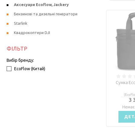
Аксесуари Ecoflow, Jackery
Бензинові та дизельні генератори
Starlink
Квадрокоптери DJI
ФІЛЬТР
Вибір бренду:
EcoFlow (Китай)
Сумка Ec
(EcoFl
3 
Немає
ДЕТ