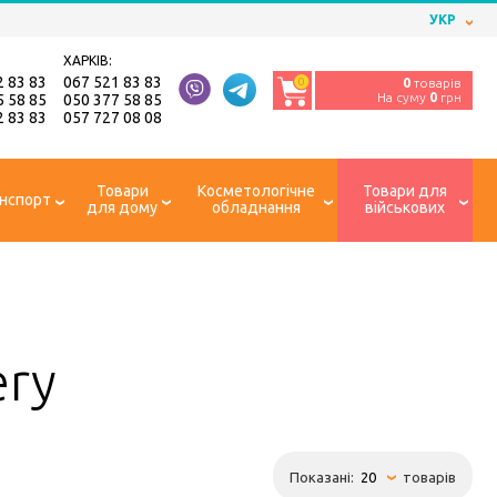
УКР
ХАРКІВ:
2 83 83
067 521 83 83
0
0
товарів
На суму
0
грн
5 58 85
050 377 58 85
2 83 83
057 727 08 08
Товари
Косметологічне
Товари для
нспорт
для дому
обладнання
військових
ery
Показані:
товарів