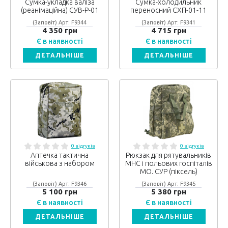
Сумка-укладка валіза
Сумка-холодильник
(реанімаційна) СУВ-Р-01
переносний СХП-01-11
(Заповіт) Арт: F9344
(Заповіт) Арт: F9341
4 350 грн
4 715 грн
Є в наявності
Є в наявності
ДЕТАЛЬНІШЕ
ДЕТАЛЬНІШЕ
0 відгуків
0 відгуків
Аптечка тактична
Рюкзак для рятувальників
військова з набором
МНС і польових госпіталів
МО. СУР (піксель)
(Заповіт) Арт: F9346
(Заповіт) Арт: F9345
5 100 грн
5 380 грн
Є в наявності
Є в наявності
ДЕТАЛЬНІШЕ
ДЕТАЛЬНІШЕ