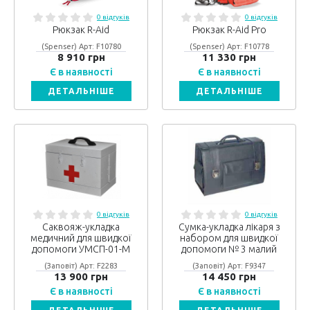
0 відгуків
0 відгуків
Рюкзак R-Aid
Рюкзак R-Aid Pro
(Spenser) Арт: F10780
(Spenser) Арт: F10778
8 910 грн
11 330 грн
Є в наявності
Є в наявності
ДЕТАЛЬНІШЕ
ДЕТАЛЬНІШЕ
0 відгуків
0 відгуків
Саквояж-укладка
Сумка-укладка лікаря з
медичний для швидкої
набором для швидкої
допомоги УМСП-01-М
допомоги № 3 малий
(Заповіт) Арт: F2283
(Заповіт) Арт: F9347
13 900 грн
14 450 грн
Є в наявності
Є в наявності