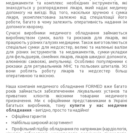
медикаменти та комплекс необхідних інструментів, які
знаходяться у розпорядженні лікаря, який надає медичну
допомогу на виїзді. Від того, наскільки зручною є сумка
лікаря, укомплектована залежно від спеціалізації його
роботи, багато в чому залежить оперативність надання їм
допомоги хворому.
Сучасні виробники медичного обладнання займаються
виробництвом сумок, валіз та рюкзаків для лікарів, які
працюють у різних галузях медицини. Також виготовляються
спеціальні сумки для медсестер, великі та маленькі валізи
для різних інструментів та медикаментів, сумки-укладки
для фельдшерів, сімейних лікарів, лікарів швидкої допомоги,
алюмінієві саквояжі, ампульниці. Особливо популярними є
рюкзаки для рятувальників МНС та польових шпиталів. Усі
вони роблять роботу лікарів та медсестер більш
оперативною та якісною.
Наша компанія медичного обладнання FORMED вже багато
років займається забезпеченням лікувальних установ та
приватних клієнтів якісними товарами медичного
призначення. Ми є офіційними представниками в Україні
багатьох виробників, тому
купити у нас медичне
обладнання
- вигідно, просто та надійно!
Офіційна гарантія
Найбільш широкий асортимент
Профільний підбір обладнання по напрямкам (кардіологія,