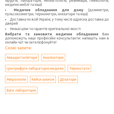
хірургія, лабораторія, неонатологія, реанімація, гінекологія,
медичні меблі та інші)
Медичне обладнання для дому
(дозиметри,
пульсоксиметри, термометри, іонізатори та інші)
Доставка по всій Україні, у тому числі адресна доставка до
дверей
Низькі ціни та гарантія оригінальної якості
Вибрати та замовити медичне обладнання
Вам
допоможуть наші професійні консультанти: напишіть нам в
онлайн чат чи зателефонуйте!
Схожі запити:
Аквадистилятори
Аналізатори
Центрифуги лабораторні медичні
Термостати
Мікроскопи
Кейси захисні
Дозатори
Ваги лабораторні