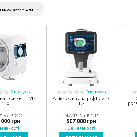
0 відгуків
0 відгуків
ий периметр HVF-
Рогівковий топограф HUVITZ
100
HTG-1
рогі
Z) Арт: F12109
(HUVITZ) Арт: F12110
 000 грн
507 000 грн
 наявності
Є в наявності