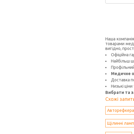
Наша компанія
товарами меди
вигідно, прост
Офіційна га
Найбільш ш
Профільний 
Медичне о
Доставка по
Низькі ціни
Вибрати та 
Схожі запити
Авторефкер
Щілиннi лам