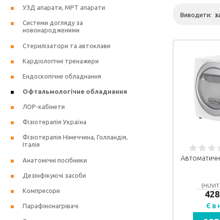
УЗД апарати, МРТ апарати
Виводити:
Системи догляду за
новонародженими
Стерилізатори та автоклави
Кардіологічні тренажери
Ендоскопічне обладнання
Офтальмологічне обладнання
ЛОР-кабінети
Фізіотерапія Україна
Фізіотерапія Німеччина, Голландія,
Італія
Автоматичн
Анатомічні посібники
Дезінфікуючі засоби
(HUVIT
Компресори
428
Є в
Парафінонагрівачі