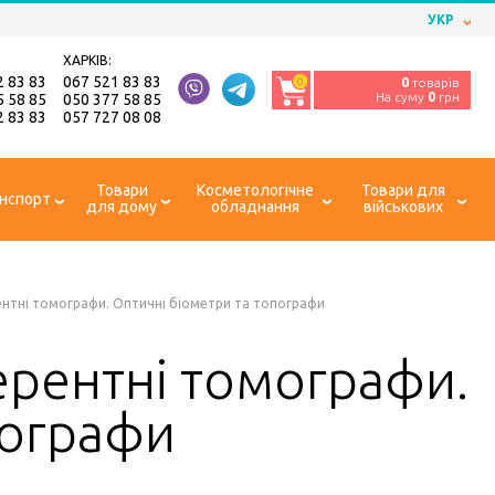
УКР
ХАРКІВ:
2 83 83
067 521 83 83
0
0
товарів
На суму
0
грн
5 58 85
050 377 58 85
2 83 83
057 727 08 08
Товари
Косметологічне
Товари для
нспорт
для дому
обладнання
військових
нтні томографи. Оптичні біометри та топографи
ерентні томографи.
пографи