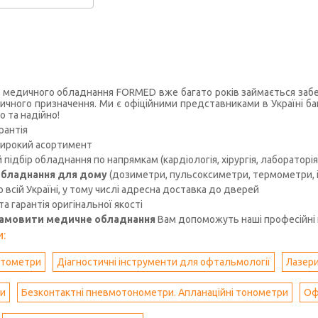
 медичного обладнання FORMED вже багато років займається забез
чного призначення. Ми є офіційними представниками в Україні ба
о та надійно!
рантія
ирокий асортимент
підбір обладнання по напрямкам (кардіологія, хірургія, лабораторія, 
бладнання для дому
(дозиметри, пульсоксиметри, термометри, іо
 всій Україні, у тому числі адресна доставка до дверей
 та гарантія оригінальної якості
замовити медичне обладнання
Вам допоможуть наші професійні 
:
атометри
Діагностичні інструменти для офтальмології
Лазери
пи
Безконтактні пневмотонометри. Апланаційні тонометри
Оф