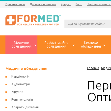
Про компанію
Доставка та оплата
Кредит
Блог
Наші магазини та
Медичне
Реабілітаційне
Кисневе
обладнання
обладнання
обладнання
Медичне обладнання
Головна
Медич
Кардіологія
Пер
Аудіометри
Хірургія
Опт
Рентгенологія
Апарати дихальні