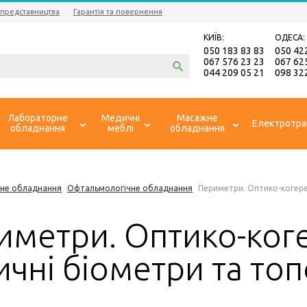
 представництва
Гарантія та повернення
КИЇВ:
ОДЕСА:
050 183 83 83
050 42
067 576 23 23
067 62
044 209 05 21
098 32
Лабораторне
Медичні
Масажне
Електротра
обладнання
меблі
обладнання
не обладнання
Офтальмологічне обладнання
Периметри. Оптико-когере
иметри. Оптико-ког
ичні біометри та то