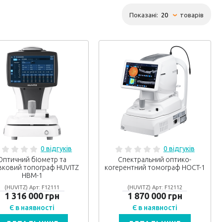
Показані:
товарів
0 відгуків
0 відгуків
Оптичний біометр та
Спектральний оптико-
вковий топограф HUVITZ
когерентний томограф HOCT-1
HBM-1
(HUVITZ) Арт: F12111
(HUVITZ) Арт: F12112
1 316 000 грн
1 870 000 грн
Є в наявності
Є в наявності