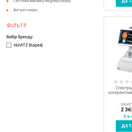
Системи виклику медперсоналу
ДЕТ
Витратоміри
ФІЛЬТР
Вибір бренду:
HUVITZ (Корея)
Спектра
когерентни
(HUVIT
2 36
Є в
ДЕТ