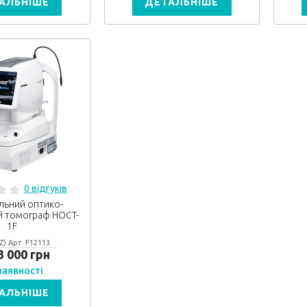
АЛЬНІШЕ
ДЕТАЛЬНІШЕ
0 відгуків
льний оптико-
й томограф HOCT-
1F
Z) Арт: F12113
3 000 грн
 наявності
АЛЬНІШЕ