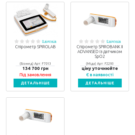
0 відгуків
0 відгуків
Спірометр SPIROLAB
Спірометр SPIROBANK II
ADVANSED із датчиком
SpO2
(Біомед) Арт: F7013
(Міда) Арт: F2293
134 700 грн
ціну уточнюйте
Під замовлення
Є в наявності
ДЕТАЛЬНІШЕ
ДЕТАЛЬНІШЕ