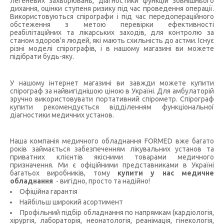
легеневих захворювань, діагностики функцій зовнішнього
дихання, оцінки ступеня ризику під час проведення операції.
Використовуються спірографи і під час передопераційного
обстеження з метою перевірки ефективності
реабілітаційних та лікарських заходів, для контролю за
станом здоров'я людей, які мають схильність до астми. Існує
різні моделі спірографів, і в нашому магазині ви можете
підібрати будь-яку.
У нашому інтернет магазині ви завжди можете купити
спірограф за найвигіднішою ціною в Україні. Для амбулаторій
зручно використовувати портативний спірометр. Спірограф
купити рекомендується відділенням функціональної
діагностики медичних установ.
Наша компанія медичного обладнання FORMED вже багато
років займається забезпеченням лікувальних установ та
приватних клієнтів якісними товарами медичного
призначення. Ми є офіційними представниками в Україні
багатьох виробників, тому
купити у нас медичне
обладнання
- вигідно, просто та надійно!
Офіційна гарантія
Найбільш широкий асортимент
Профільний підбір обладнання по напрямкам (кардіологія,
хірургія, лабораторія, неонатологія, реанімація, гінекологія,