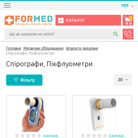
УКР
0
КАТАЛОГ
Головна
Медичне обладнання
Апарати дихальні
Спірографи, Пікфлуометри
Спірографи, Пікфлуометри
Фільтр
0 відгуків
0 відгуків