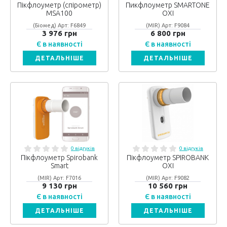
Пікфлоуметр (спірометр)
Пикфлоуметр SMARTONE
MSA100
OXI
(Біомед) Арт: F6849
(MIR) Арт: F9084
3 976 грн
6 800 грн
Є в наявності
Є в наявності
ДЕТАЛЬНІШЕ
ДЕТАЛЬНІШЕ
0 відгуків
0 відгуків
Пікфлоуметр Spirobank
Пікфлоуметр SPIROBANK
Smart
OXI
(MIR) Арт: F7016
(MIR) Арт: F9082
9 130 грн
10 560 грн
Є в наявності
Є в наявності
ДЕТАЛЬНІШЕ
ДЕТАЛЬНІШЕ