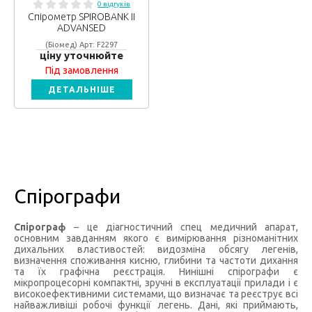
0 відгуків
Спірометр SPIROBANK II
ADVANSED
(Біомед) Арт: F2297
ціну уточнюйте
Під замовлення
ДЕТАЛЬНІШЕ
Спірографи
Спірограф
– це діагностичний спец медичний апарат,
основним завданням якого є вимірювання різноманітних
дихальних властивостей: видозміна обсягу легенів,
визначення споживання кисню, глибини та частоти дихання
та їх графічна реєстрація. Нинішні спірографи є
мікропроцесорні компактні, зручні в експлуатації прилади і є
високоефективними системами, що визначає та реєструє всі
найважливіші робочі функції легень. Дані, які приймають,