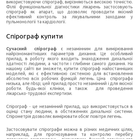
використовуючи спірограф, вирізняються високою точністю.
Філії функціональної діагностики лікарень застосовують
спірограф як апарат, що дозволяє проводити якісний
ефективний контроль за лікувальними заходами у
пульмонології та кардіології.
Спірограф купити
Сучасний спірограф
є незамінним для вимірювання
найрізноманітніших параметрів дихання. Це особливий
прилад, в роботу якого входить знаходження дихальної
здатності людини, а частоти і глибини самого дихання. На
нашому сайті ви зможете, купити спірограф найостанніших
моделей, які є ефективною системою для встановлення
абсолютно всіх робочих функцій легень. Ціна спірографа
низька, але nbsp; цей прилад просто незамінний і для якісної
роботи. будь-якої клініки, а також для проведення
лікарсько-трудової експертизи.
Спірограф - це незамінний прилад, що використовується в
оцінці стану людини, в обстеженнях дихальної системи.
Спірометрія дозволяє вимірювати обсяг повітря легень.
Застосовувати спірографи можна в різних медичних цілях,
наприклад, для прогнозування та контролю перебігу