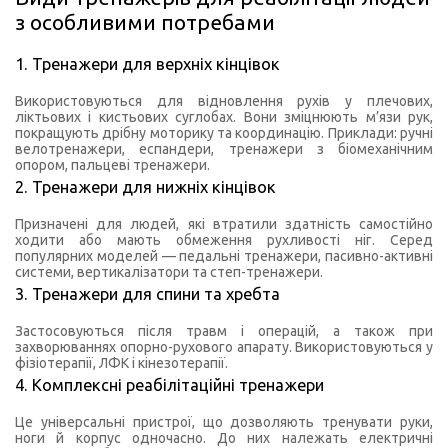
з особливими потребами
1. Тренажери для верхніх кінцівок
Використовуються для відновлення рухів у плечових,
ліктьових і кистьових суглобах. Вони зміцнюють м’язи рук,
покращують дрібну моторику та координацію. Приклади: ручні
велотренажери, еспандери, тренажери з біомеханічним
опором, пальцеві тренажери.
2. Тренажери для нижніх кінцівок
Призначені для людей, які втратили здатність самостійно
ходити або мають обмеження рухливості ніг. Серед
популярних моделей — педальні тренажери, пасивно-активні
системи, вертикалізатори та степ-тренажери.
3. Тренажери для спини та хребта
Застосовуються після травм і операцій, а також при
захворюваннях опорно-рухового апарату. Використовуються у
фізіотерапії, ЛФК і кінезотерапії.
4. Комплексні реабілітаційні тренажери
Це універсальні пристрої, що дозволяють тренувати руки,
ноги й корпус одночасно. До них належать електричні