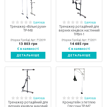
0 відгуків
0 відгуків
Тренажер «Вільні рухи»
Тренажер ротаційний для
ТР-М8
верхніх кінцівок настінний
ТРВН-1
(Норма-Трейд) Арт: F12619
(Норма-Трейд) Арт: F12611
13 803 грн
14 685 грн
Є в наявності
Є в наявності
ДЕТАЛЬНІШЕ
ДЕТАЛЬНІШЕ
0 відгуків
0 відгуків
Тренажер ротаційний для
Кронштейн з петлею
верхніх кінцівок маховий
Гліссона ТР-М7