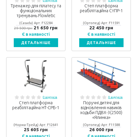
0 відгуків
0 відгуків
Тренажер для пілатесу та
Степ платформа
функціональних
реабілітаційна СтПР-1
тренувань Flowletic
(Casada) Арт: F12284
(Ортопед) Арт: F11591
21 650 грн
22 450 грн
29 500 грн
Є в наявності
Є в наявності
ДЕТАЛЬНІШЕ
ДЕТАЛЬНІШЕ
0 відгуків
0 відгуків
Степ платформа
Поручні дитячі для
реабілітаційна НТ-СРБ-1
відновлення навиків
ходьби ПДВХ-3(2500)
«Ялинка»
(Норма-Трейд) Арт: F12641
(Ортопед) Арт: F11588
25 605 грн
26 000 грн
Є в наявності
Є в наявності