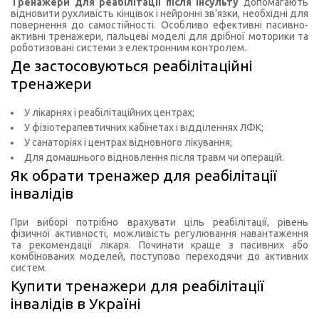
Тренажери для реабілітації після інсульту
допомагають
відновити рухливість кінцівок і нейронні зв’язки, необхідні для
повернення до самостійності. Особливо ефективні пасивно-
активні тренажери, пальцеві моделі для дрібної моторики та
роботизовані системи з електронним контролем.
Де застосовуються реабілітаційні
тренажери
У лікарнях і реабілітаційних центрах;
У фізіотерапевтичних кабінетах і відділеннях ЛФК;
У санаторіях і центрах відновного лікування;
Для домашнього відновлення після травм чи операцій.
Як обрати тренажер для реабілітації
інвалідів
При виборі потрібно врахувати ціль реабілітації, рівень
фізичної активності, можливість регулювання навантаження
та рекомендації лікаря. Починати краще з пасивних або
комбінованих моделей, поступово переходячи до активних
систем.
Купити тренажери для реабілітації
інвалідів в Україні