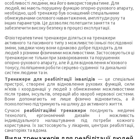
особливості людини, яка його використовуватиме. Для
людей, які мають порушену функцію опорно-рухового апарату,
необхідно, щоб тренажер був оснащений спеціальними
обмежувачами силового навантаження, амплітуди руху та
інших параметрів. Це дозволяє полегшити заняття та
забезпечити високу безпеку в процесі експлуатації.
Фізіотерапевтичні тренажери діляться на тренажери
активного та пасивного типу з можливістю їхньої послідовної
зміни, завдяки чому вони однаково добре підходять для
людей з різними фізичними можливостями. Застосовуються ці
тренажери не тільки при захворюваннях та порушеннях
опорно-рухового апарату, але й для відновлення м’язового
тонусу, поліпшення роботи серцево-судинної та дихальної
систем людини та ін.
Тренажери для реабілітації інвалідів
— це спеціальні
пристрої, створені для відновлення рухових функцій, сили
м’язів і координації у людей з обмеженими можливостями
після травм, інсультів, операцій або хвороб нервової системи.
Вони допомагають не лише фізично відновитись, а й
психологічно підтримують на шляху до активного життя.
Сучасні
реабілітаційні тренажери
поєднують медичні
технології, ергономічний дизайн і можливість
індивідуального налаштування під потреби кожного
користувача. Їх застосовують у лікарнях, центрах реабілітації,
санаторіях та вдома.
Види тренажерів для реабілітації людей