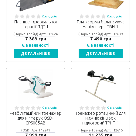
0 відгуків
0 відгуків
Планшет дзеркальної
Платформа балансуюча
терапії ПДТ-1
Напівсфера ПБН-1
(Норма-Трейд) Арт: F12624
(Норма-Трейд) Арт: F12639
7 383 грн
7 490 грн
Є в наявності
Є в наявності
ДЕТАЛЬНІШЕ
ДЕТАЛЬНІШЕ
0 відгуків
0 відгуків
Реабілітаційний тренажер
Тренажер ротаційний для
для ніг та рук OSD-
нижніх кінцівок
CPS005AB
підлоговий ТРНП-1
(OSD) Арт: F12241
(Норма-Трейд) Арт: F12615
7 999 грн
11 235 грн