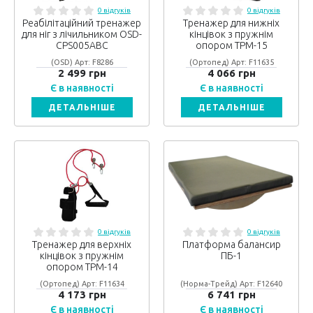
0 відгуків
0 відгуків
Реабілітаційний тренажер
Тренажер для нижніх
для ніг з лічильником OSD-
кінцівок з пружнім
CPS005ABC
опором ТРМ-15
(OSD) Арт: F8286
(Ортопед) Арт: F11635
2 499 грн
4 066 грн
Є в наявності
Є в наявності
ДЕТАЛЬНІШЕ
ДЕТАЛЬНІШЕ
0 відгуків
0 відгуків
Тренажер для верхніх
Платформа балансир
кінцівок з пружнім
ПБ-1
опором ТРМ-14
(Ортопед) Арт: F11634
(Норма-Трейд) Арт: F12640
4 173 грн
6 741 грн
Є в наявності
Є в наявності