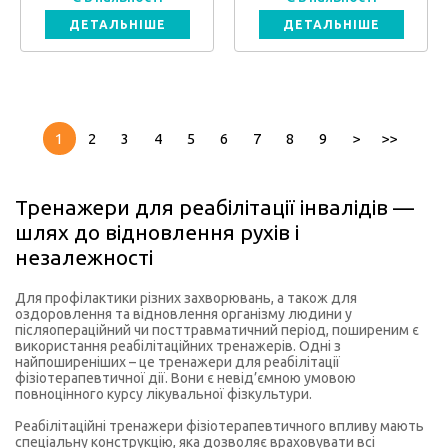
ДЕТАЛЬНІШЕ
ДЕТАЛЬНІШЕ
1
2
3
4
5
6
7
8
9
>
>>
Тренажери для реабілітації інвалідів —
шлях до відновлення рухів і
незалежності
Для профілактики різних захворювань, а також для
оздоровлення та відновлення організму людини у
післяопераційний чи посттравматичний період, поширеним є
використання реабілітаційних тренажерів. Одні з
найпоширеніших – це тренажери для реабілітації
фізіотерапевтичної дії. Вони є невід’ємною умовою
повноцінного курсу лікувальної фізкультури.
Реабілітаційні тренажери фізіотерапевтичного впливу мають
спеціальну конструкцію, яка дозволяє враховувати всі