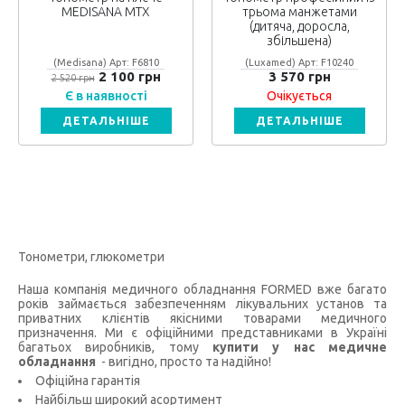
MEDISANA MTX
трьома манжетами
(дитяча, доросла,
збільшена)
(Medisana) Арт: F6810
(Luxamed) Арт: F10240
2 100 грн
3 570 грн
2 520 грн
Є в наявності
Очікується
ДЕТАЛЬНІШЕ
ДЕТАЛЬНІШЕ
Тонометри, глюкометри
Наша компанія медичного обладнання FORMED вже багато
років займається забезпеченням лікувальних установ та
приватних клієнтів якісними товарами медичного
призначення. Ми є офіційними представниками в Україні
багатьох виробників, тому
купити у нас медичне
обладнання
- вигідно, просто та надійно!
Офіційна гарантія
Найбільш широкий асортимент