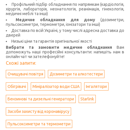
Профільний підбір обладнання по напрямкам (кардіологія,
хірургія, лабораторія, неонатологія, реанімація, гінекологія,
медичні меблі та інші)
Медичне обладнання для дому
(дозиметри,
пульсоксиметри, термометри, іонізатори та інші)
Доставка по всій Україні, у тому числі адресна доставка до
дверей
Низькі ціни та гарантія оригінальної якості
Вибрати та замовити медичне обладнання
Вам
допоможуть наші професійні консультанти: напишіть нам в
онлайн чат чи зателефонуйте!
Схожі запити:
Очищувачі повітря
Дозиметри та алкотестери
Обігрівачі
Мініралізатор води США
Інгалятори
Бензинові та дизельні генератори
Starlink
Засоби захисту від коронавірусу
Пульсоксиметри та термометри