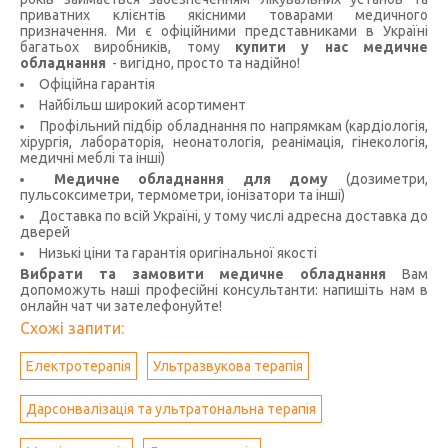
приватних клієнтів якісними товарами медичного
призначення. Ми є офіційними представниками в Україні
багатьох виробників, тому
купити у нас медичне
обладнання
- вигідно, просто та надійно!
Офіційна гарантія
Найбільш широкий асортимент
Профільний підбір обладнання по напрямкам (кардіологія,
хірургія, лабораторія, неонатологія, реанімація, гінекологія,
медичні меблі та інші)
Медичне обладнання для дому
(дозиметри,
пульсоксиметри, термометри, іонізатори та інші)
Доставка по всій Україні, у тому числі адресна доставка до
дверей
Низькі ціни та гарантія оригінальної якості
Вибрати та замовити медичне обладнання
Вам
допоможуть наші професійні консультанти: напишіть нам в
онлайн чат чи зателефонуйте!
Схожі запити:
Електротерапія
Ультразвукова терапія
Дарсонвалізація та ультратональна терапія