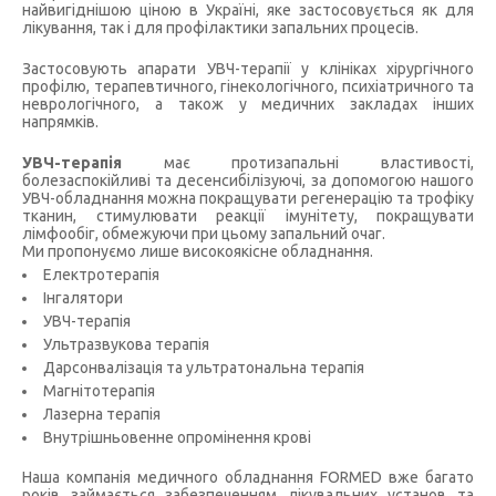
найвигіднішою ціною в Україні, яке застосовується як для
лікування, так і для профілактики запальних процесів.
Застосовують апарати УВЧ-терапії у клініках хірургічного
профілю, терапевтичного, гінекологічного, психіатричного та
неврологічного, а також у медичних закладах інших
напрямків.
УВЧ-терапія
має протизапальні властивості,
болезаспокійливі та десенсибілізуючі, за допомогою нашого
УВЧ-обладнання можна покращувати регенерацію та трофіку
тканин, стимулювати реакції імунітету, покращувати
лімфообіг, обмежуючи при цьому запальний очаг.
Ми пропонуємо лише високоякісне обладнання.
Електротерапія
Інгалятори
УВЧ-терапія
Ультразвукова терапія
Дарсонвалізація та ультратональна терапія
Магнітотерапія
Лазерна терапія
Внутрішньовенне опромінення крові
Наша компанія медичного обладнання FORMED вже багато
років займається забезпеченням лікувальних установ та