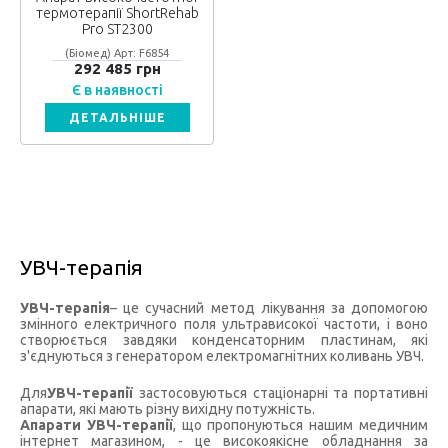
термотерапії ShortRehab
Pro ST2300
(Біомед) Арт: F6854
292 485 грн
Є в наявності
ДЕТАЛЬНІШЕ
УВЧ-терапія
УВЧ-терапія
– це сучасний метод лікування за допомогою
змінного електричного поля ультрависокої частоти, і воно
створюється завдяки конденсаторним пластинам, які
з'єднуються з генератором електромагнітних коливань УВЧ.
Для
УВЧ-терапії
застосовуються стаціонарні та портативні
апарати, які мають різну вихідну потужність.
Апарати УВЧ-терапії
, що пропонуються нашим медичним
інтернет магазином, - це високоякісне обладнання за