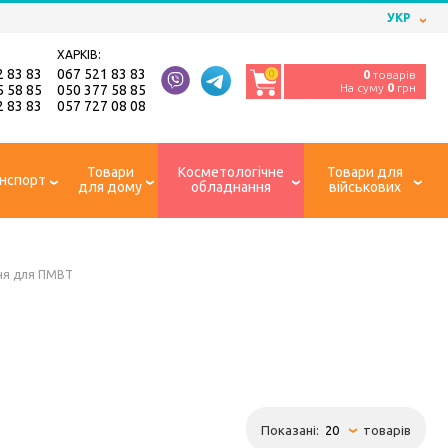
УКР
ХАРКІВ:
2 83 83
067 521 83 83
0
0
товарів
На суму
0
грн
5 58 85
050 377 58 85
2 83 83
057 727 08 08
Товари
Косметологічне
Товари для
нспорт
для дому
обладнання
військових
ня для ПМВТ
Показані:
товарів