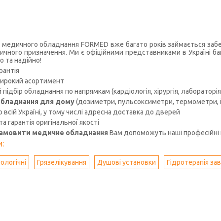
 медичного обладнання FORMED вже багато років займається забез
чного призначення. Ми є офіційними представниками в Україні ба
о та надійно!
рантія
ирокий асортимент
підбір обладнання по напрямкам (кардіологія, хірургія, лабораторія, 
бладнання для дому
(дозиметри, пульсоксиметри, термометри, іо
 всій Україні, у тому числі адресна доставка до дверей
 та гарантія оригінальної якості
замовити медичне обладнання
Вам допоможуть наші професійні 
:
ологічні
Грязелікування
Душові установки
Гідротерапія зав