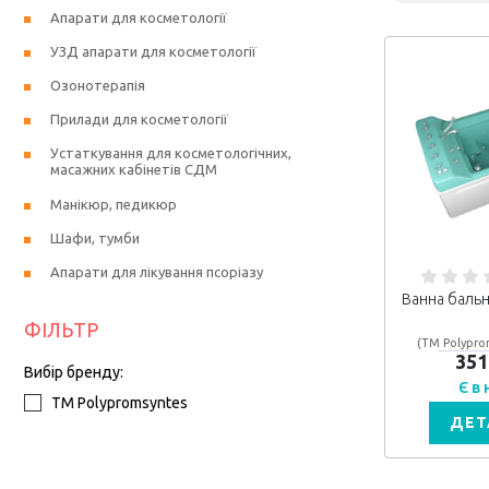
Апарати для косметології
УЗД апарати для косметології
Озонотерапія
Прилади для косметології
Устаткування для косметологічних,
масажних кабінетів СДМ
Манікюр, педикюр
Шафи, тумби
Апарати для лікування псоріазу
Ванна бальн
ФІЛЬТР
(ТМ Polypro
351
Вибір бренду:
Є в
ТМ Polypromsyntes
ДЕТ