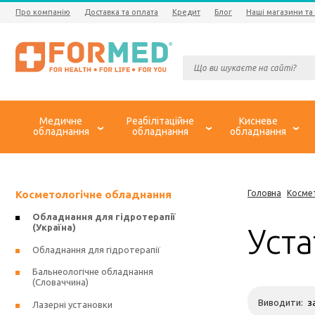
Про компанію
Доставка та оплата
Кредит
Блог
Наші магазини та
Медичне
Реабілітаційне
Кисневе
обладнання
обладнання
обладнання
Косметологічне обладнання
Головна
Косме
Обладнання для гідротерапії
(Україна)
Уст
Обладнання для гідротерапії
Бальнеологічне обладнання
(Словаччина)
Виводити:
Лазерні установки