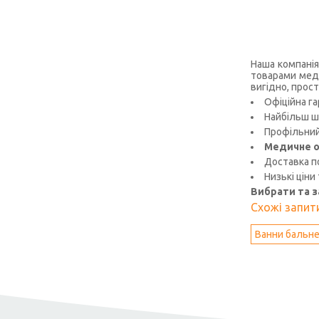
Наша компанія
товарами меди
вигідно, прост
Офіційна га
Найбільш ш
Профільний 
Медичне о
Доставка по
Низькі ціни
Вибрати та 
Схожі запити
Ванни бальне