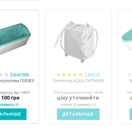
0 відгуків
1 відгук
еологічна ГЕЙЗЕР
Тангентор AQUA OPTIMUM
В
msyntes) Арт: F4557
(ТМ Polypromsyntes) Арт: F4568
(ТМ
 100 грн
ціну уточнюйте
 наявності
Немає в наявності
АЛЬНІШЕ
ДЕТАЛЬНІШЕ