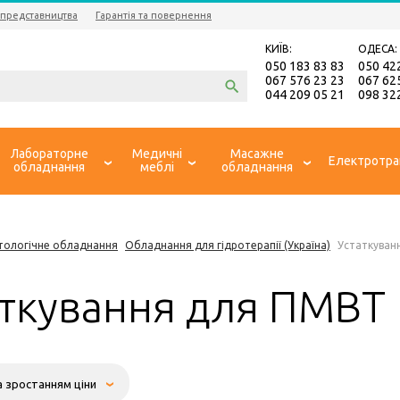
 представництва
Гарантія та повернення
КИЇВ:
ОДЕСА:
050 183 83 83
050 42
067 576 23 23
067 62
044 209 05 21
098 32
Лабораторне
Медичні
Масажне
Електротра
обладнання
меблі
обладнання
тологічне обладнання
Обладнання для гідротерапії (Україна)
Устаткуван
аткування для ПМВТ