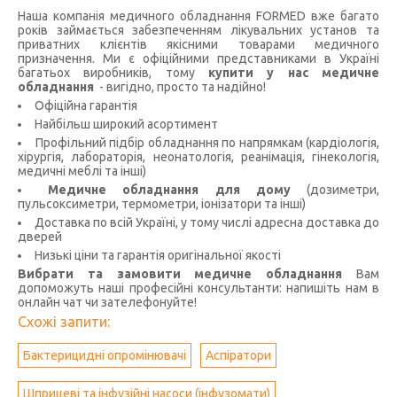
Наша компанія медичного обладнання FORMED вже багато
років займається забезпеченням лікувальних установ та
приватних клієнтів якісними товарами медичного
призначення. Ми є офіційними представниками в Україні
багатьох виробників, тому
купити у нас медичне
обладнання
- вигідно, просто та надійно!
Офіційна гарантія
Найбільш широкий асортимент
Профільний підбір обладнання по напрямкам (кардіологія,
хірургія, лабораторія, неонатологія, реанімація, гінекологія,
медичні меблі та інші)
Медичне обладнання для дому
(дозиметри,
пульсоксиметри, термометри, іонізатори та інші)
Доставка по всій Україні, у тому числі адресна доставка до
дверей
Низькі ціни та гарантія оригінальної якості
Вибрати та замовити медичне обладнання
Вам
допоможуть наші професійні консультанти: напишіть нам в
онлайн чат чи зателефонуйте!
Схожі запити:
Бактерицидні опромінювачі
Аспіратори
Шприцеві та інфузійні насоси (інфузомати)