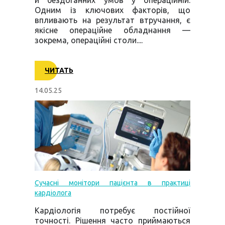
й бездоганних умов у операційній.
Одним із ключових факторів, що
впливають на результат втручання, є
якісне операційне обладнання —
зокрема, операційні столи....
ЧИТАТЬ
14.05.25
Сучасні монітори пацієнта в практиці
кардіолога
Кардіологія потребує постійної
точності. Рішення часто приймаються