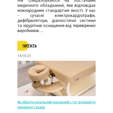
Ми спеціалізуємося на постачанні
медичного обладнання, яке відповідає
міжнародним стандартам якості. У нас
- сучасні електрокардіографи,
дефібрилятори, діагностичні системи
та хірургічне оснащення від перевірених
виробників. ...
ЧИТАТЬ
14.10.25
Як обрати ідеальний масажний стіл: відкрийте
переваги Casada