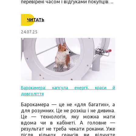
перевірені часом і відгуками покупців. ...
ЧИТАТЬ
24.07.25
Барокамера: капсула енергії, краси й
довголіття
Барокамера — це не «для багатих», а
для розумних. Це не розкіш і не дивина.
Це — технологія, яку можна мати
вдома чи в кабінеті. А головне —
результат не треба чекати роками. Уже
після кількох сеансів ви відчуєте