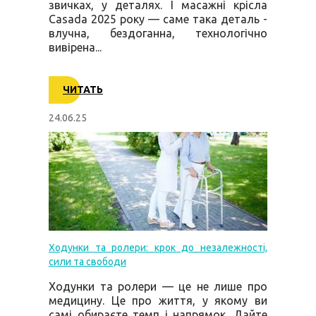
звичках, у деталях. І масажні крісла
Casada 2025 року — саме така деталь -
влучна, бездоганна, технологічно
вивірена...
ЧИТАТЬ
24.06.25
Ходунки та ролери: крок до незалежності,
сили та свободи
Ходунки та ролери — це не лише про
медицину. Це про життя, у якому ви
самі обираєте темп і напрямок. Дайте