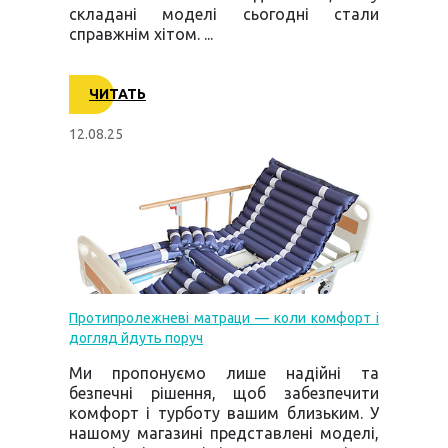
складані моделі сьогодні стали
справжнім хітом. ...
ЧИТАТЬ
12.08.25
Протипролежневі матраци — коли комфорт і
догляд йдуть поруч
Ми пропонуємо лише надійні та
безпечні рішення, щоб забезпечити
комфорт і турботу вашим близьким. У
нашому магазині представлені моделі,