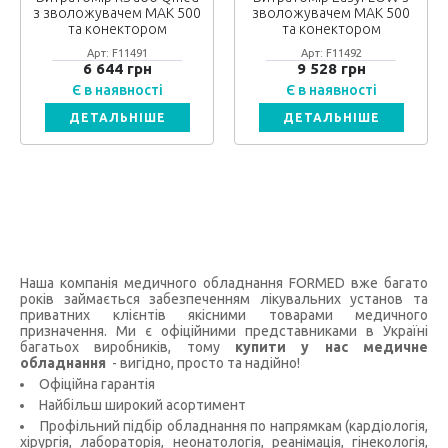
з зволожувачем MAK 500
зволожувачем MAK 500
та конектором
та конектором
Арт: F11491
Арт: F11492
6 644 грн
9 528 грн
Є в наявності
Є в наявності
ДЕТАЛЬНІШЕ
ДЕТАЛЬНІШЕ
Наша компанія медичного обладнання FORMED вже багато
років займається забезпеченням лікувальних установ та
приватних клієнтів якісними товарами медичного
призначення. Ми є офіційними представниками в Україні
багатьох виробників, тому
купити у нас медичне
обладнання
- вигідно, просто та надійно!
Офіційна гарантія
Найбільш широкий асортимент
Профільний підбір обладнання по напрямкам (кардіологія,
хірургія, лабораторія, неонатологія, реанімація, гінекологія,