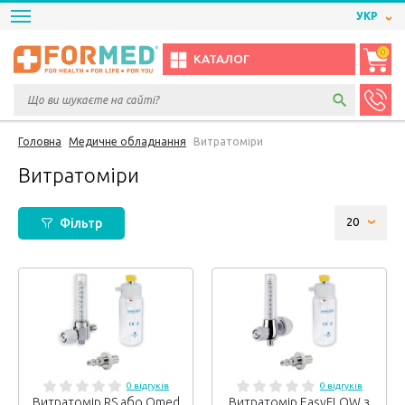
УКР
0
КАТАЛОГ
Головна
Медичне обладнання
Витратоміри
Витратоміри
Фільтр
0 відгуків
0 відгуків
Витратомір RS або Qmed
Витратомір EasyFLOW з