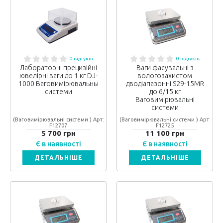
0 відгуків
0 відгуків
Лабораторні прецизійні
Ваги фасувальні з
ювелірні ваги до 1 кг DJ-
вологозахистом
1000 Ваговимірювальны
дводіапазонні S29-15MR
системи
до 6/15 кг
Ваговимірювальні
системи
(Ваговимірювальні системи ) Арт:
(Ваговимірювальні системи ) Арт:
F12707
F12725
5 700 грн
11 100 грн
Є в наявності
Є в наявності
ДЕТАЛЬНІШЕ
ДЕТАЛЬНІШЕ