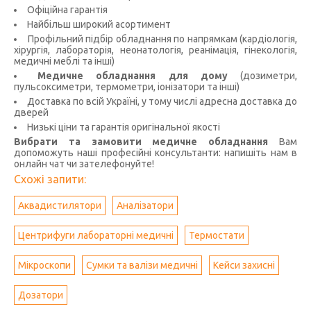
Офіційна гарантія
Найбільш широкий асортимент
Профільний підбір обладнання по напрямкам (кардіологія,
хірургія, лабораторія, неонатологія, реанімація, гінекологія,
медичні меблі та інші)
Медичне обладнання для дому
(дозиметри,
пульсоксиметри, термометри, іонізатори та інші)
Доставка по всій Україні, у тому числі адресна доставка до
дверей
Низькі ціни та гарантія оригінальної якості
Вибрати та замовити медичне обладнання
Вам
допоможуть наші професійні консультанти: напишіть нам в
онлайн чат чи зателефонуйте!
Схожі запити:
Аквадистилятори
Аналізатори
Центрифуги лабораторні медичні
Термостати
Мікроскопи
Сумки та валізи медичні
Кейси захисні
Дозатори