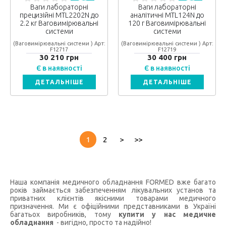
Ваги лабораторні
Ваги лабораторні
прецизійні MTL2202N до
аналітичні MTL124N до
2.2 кг Ваговимірювальні
120 г Ваговимірювальні
системи
системи
(Ваговимірювальні системи ) Арт:
(Ваговимірювальні системи ) Арт:
F12717
F12719
30 210 грн
30 400 грн
Є в наявності
Є в наявності
ДЕТАЛЬНІШЕ
ДЕТАЛЬНІШЕ
1
2
>
>>
Наша компанія медичного обладнання FORMED вже багато
років займається забезпеченням лікувальних установ та
приватних клієнтів якісними товарами медичного
призначення. Ми є офіційними представниками в Україні
багатьох виробників, тому
купити у нас медичне
обладнання
- вигідно, просто та надійно!