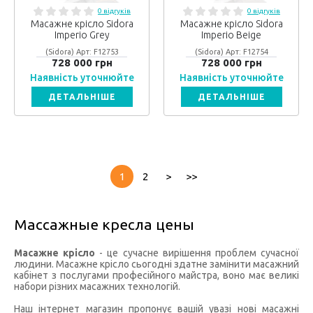
0 відгуків
0 відгуків
Масажне крісло Sidora
Масажне крісло Sidora
Imperio Grey
Imperio Beige
(Sidora) Арт: F12753
(Sidora) Арт: F12754
728 000 грн
728 000 грн
Наявність уточнюйте
Наявність уточнюйте
ДЕТАЛЬНІШЕ
ДЕТАЛЬНІШЕ
1
2
>
>>
Массажные кресла цены
Масажне крісло
- це сучасне вирішення проблем сучасної
людини. Масажне крісло сьогодні здатне замінити масажний
кабінет з послугами професійного майстра, воно має великі
набори різних масажних технологій.
Наш інтернет магазин пропонує вашій увазі нові масажні