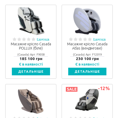
0 відгуків
0 відгуків
Масажне крісло Casada
Масажне крісло Casada
POLLUX (біле)
Atlas (вендінгове)
(Casada) Арт: F9058
(Casada) Арт: F12019
185 100 грн
230 100 грн
Є в наявності
Є в наявності
ДЕТАЛЬНІШЕ
ДЕТАЛЬНІШЕ
-12
%