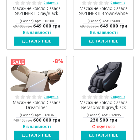
0 відгуків
0 відгуків
Масажне крісло Casada
Масажне крісло Casada
SKYLINER III Gray/Black
SKYLINER III Brown/Whitе
(Casada) Арт: F10180
(Casada) Арт: F9608
649 000 грн
649 000 грн
697 000 грн
697 000 грн
Є в наявності
Є в наявності
ДЕТАЛЬНІШЕ
ДЕТАЛЬНІШЕ
-8
%
0 відгуків
0 відгуків
Масажне крісло Casada
Масажне крісло Casada
Dreamliner
Betasonic III grey/black
(Casada) Арт: F12036
(Casada) Арт: F12095
680 000 грн
230 500 грн
740 400 грн
Є в наявності
Очікується
ДЕТАЛЬНІШЕ
ДЕТАЛЬНІШЕ