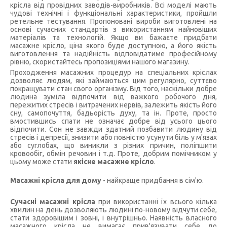
крісла від провідних заводів-виробників. Всі моделі мають
чудові технічні і функціональні характеристики, пройшли
ретельне тестування. Пропоновані вироби виготовлені на
основі сучасних стандартів з використанням найновіших
матеріалів та технологій. Якщо ви бажаєте придбати
масажне крісло, ціна якого буде доступною, а його якість
виготовлення та надійність відповідатиме професійному
рівню, скористайтесь пропозиціями нашого магазину.
Проходження масажних процедур на спеціальних кріслах
дозволяє людям, які займаються цим регулярно, суттєво
покращувати стан свого організму. Від того, наскільки добре
людина зуміла відпочити від важкого робочого дня,
пережитих стресів і витрачених нервів, залежить якість його
сну, самопочуття, бадьорість духу, та ін. Проте, просто
вмостившись спати не означає добре від усього цього
відпочити. Сон не завжди здатний позбавити людину від
стресів і депресії, знизити або повністю усунути біль у м'язах
або суглобах, що виникли з різних причин, поліпшити
кровообіг, обмін речовин і т.д. Проте, добрим помічником у
цьому може стати
якісне масажне крісло
.
Масажні крісла для дому
- найкраще придбання в сім'ю
.
Сучасні масажні крісла
при використанні їх всього кілька
хвилин на день дозволяють людині по-новому відчути себе,
стати здоровішим і зовні, і внутрішньо. Наявність власного
масажного крісла не вимагає прив'язувати себе до