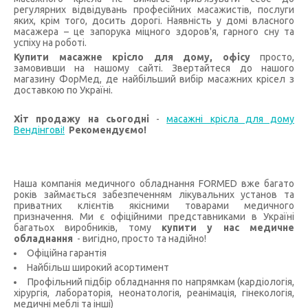
регулярних відвідувань професійних масажистів, послуги
яких, крім того, досить дорогі. Наявність у домі власного
масажера – це запорука міцного здоров'я, гарного сну та
успіху на роботі.
Купити масажне крісло для дому, офісу
просто,
замовивши на нашому сайті. Звертайтеся до нашого
магазину ФорМед, де найбільший вибір масажних крісел з
доставкою по Україні.
Хіт продажу на сьогодні
-
масажні крісла для дому
Вендінгові!
Рекомендуємо!
Наша компанія медичного обладнання FORMED вже багато
років займається забезпеченням лікувальних установ та
приватних клієнтів якісними товарами медичного
призначення. Ми є офіційними представниками в Україні
багатьох виробників, тому
купити у нас медичне
обладнання
- вигідно, просто та надійно!
Офіційна гарантія
Найбільш широкий асортимент
Профільний підбір обладнання по напрямкам (кардіологія,
хірургія, лабораторія, неонатологія, реанімація, гінекологія,
медичні меблі та інші)