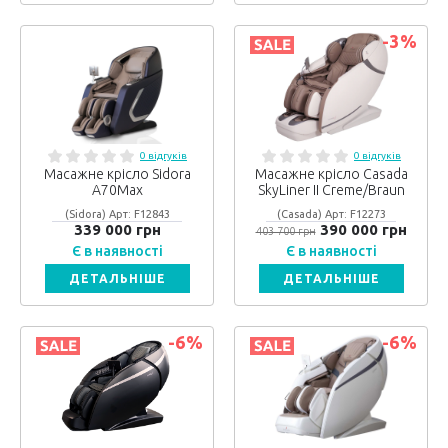
-3
%
0 відгуків
0 відгуків
Масажне крісло Sidora
Масажне крісло Casada
A70Max
SkyLiner II Creme/Braun
(Sidora) Арт: F12843
(Casada) Арт: F12273
339 000 грн
390 000 грн
403 700 грн
Є в наявності
Є в наявності
ДЕТАЛЬНІШЕ
ДЕТАЛЬНІШЕ
-6
%
-6
%