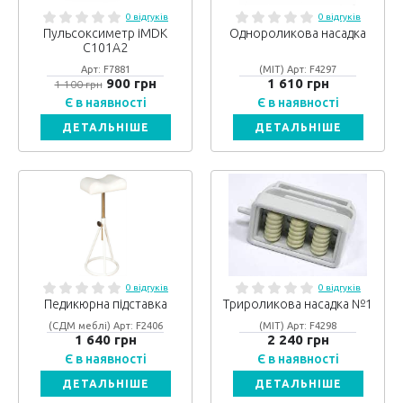
0 відгуків
0 відгуків
Пульсоксиметр iMDK
Однороликова насадка
C101A2
Арт: F7881
(МІТ) Арт: F4297
900 грн
1 610 грн
1 100 грн
Є в наявності
Є в наявності
ДЕТАЛЬНІШЕ
ДЕТАЛЬНІШЕ
0 відгуків
0 відгуків
Педикюрна підставка
Трироликова насадка №1
(СДМ меблі) Арт: F2406
(МІТ) Арт: F4298
1 640 грн
2 240 грн
Є в наявності
Є в наявності
ДЕТАЛЬНІШЕ
ДЕТАЛЬНІШЕ