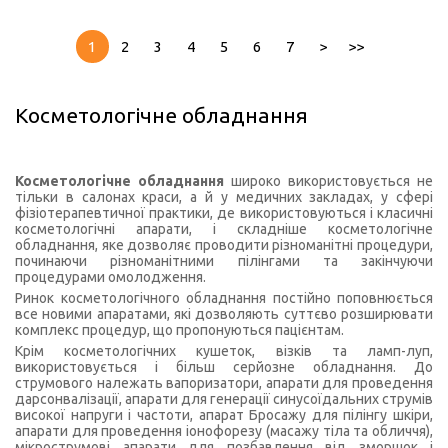
1
2
3
4
5
6
7
>
>>
Косметологічне обладнання
Косметологічне обладнання
широко використовується не
тільки в салонах краси, а й у медичних закладах, у сфері
фізіотерапевтичної практики, де використовуються і класичні
косметологічні апарати, і складніше косметологічне
обладнання, яке дозволяє проводити різноманітні процедури,
починаючи різноманітними пілінгами та закінчуючи
процедурами омолодження.
Ринок косметологічного обладнання постійно поповнюється
все новими апаратами, які дозволяють суттєво розширювати
комплекс процедур, що пропонуються пацієнтам.
Крім косметологічних кушеток, візків та ламп-луп,
використовується і більш серйозне обладнання. До
струмового належать вапоризатори, апарати для проведення
дарсонвалізації, апарати для генерації синусоїдальних струмів
високої напруги і частоти, апарат Бросажу для пілінгу шкіри,
апарати для проведення іонофорезу (масажу тіла та обличчя),
мікрострумові апарати для позбавлення від зморшок і