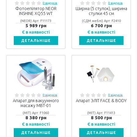
0 відгуків
0 відгуків
Фотоепілятор NEOR
Ширма (5 стулок), ширина
INSHINE ХQ55 WT
стулки 45 см
(NEOR) Арт: F11173
(СДМ меблі) Арт: F2410
5 989 грн
6 700 грн
Є в наявності
Є в наявності
ДЕТАЛЬНІШЕ
ДЕТАЛЬНІШЕ
0 відгуків
0 відгуків
Апарат для вакуумного
Апарат ЭЛІТ FACE & BODY
масажу МВТ-01
(МІТ) Арт: F1060
(МІТ) Арт: F11413
8 380 грн
8 500 грн
Є в наявності
Є в наявності
ДЕТАЛЬНІШЕ
ДЕТАЛЬНІШЕ