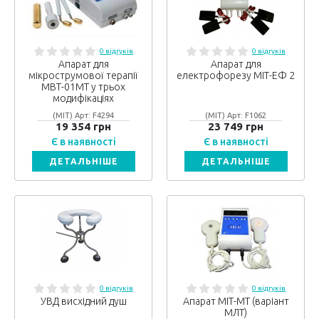
0 відгуків
0 відгуків
Апарат для
Апарат для
мікрострумової терапії
електрофорезу МІТ-ЕФ 2
МВТ-01МТ у трьох
модифікаціях
(МІТ) Арт: F4294
(МІТ) Арт: F1062
19 354 грн
23 749 грн
Є в наявності
Є в наявності
ДЕТАЛЬНІШЕ
ДЕТАЛЬНІШЕ
0 відгуків
0 відгуків
УВД висхідний душ
Апарат МІТ-МТ (варіант
МЛТ)