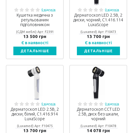
0 відгуків
0 відгуків
Кушетка медична з
Дерматоскоп LED 2.5В, 2
регульованим
диски, чорний, C1.416.114
підголовником
LuxaScope
(СДМ меблі) Арт: F2391
(Luxamed) Арт: F10473
13 500 грн
13 700 грн
Є в наявності
Є в наявності
ДЕТАЛЬНІШЕ
ДЕТАЛЬНІШЕ
0 відгуків
0 відгуків
Дерматоскоп LED 2.5В, 2
Дерматоскоп CCT LED
диски, білий, C1.416.914
2.5В, диск без шкали,
LuxaScope
чорний
(Luxamed) Арт: F10475
(Luxamed) Арт: F10478
13 700 грн
14 078 грн