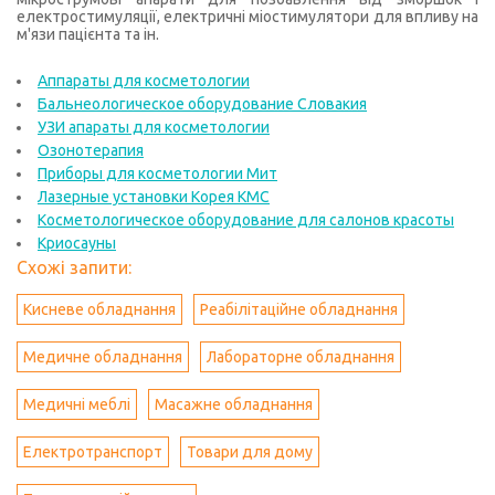
електростимуляції, електричні міостимулятори для впливу на
м'язи пацієнта та ін.
Аппараты для косметологии
Бальнеологическое оборудование Словакия
УЗИ апараты для косметологии
Озонотерапия
Приборы для косметологии Мит
Лазерные установки Корея КМС
Косметологическое оборудование для салонов красоты
Криосауны
Схожі запити:
Кисневе обладнання
Реабілітаційне обладнання
Медичне обладнання
Лабораторне обладнання
Медичні меблі
Масажне обладнання
Електротранспорт
Товари для дому