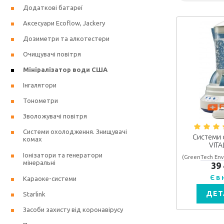
Додаткові батареї
Аксесуари Ecoflow, Jackery
Дозиметри та алкотестери
Очищувачі повітря
Мініралізатор води США
Інгалятори
Тонометри
Зволожувачі повітря
Системи охолодження. Знищувачі
Системи 
комах
VITA
Іонізатори та генератори
(GreenTech Env
мінеральні
39
Є в
Караоке-системи
ДЕТ
Starlink
Засоби захисту від коронавірусу