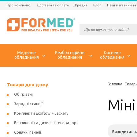
Про компанію
Доставка та оплата
Кредит
Блог
Наші магазини та
Медичне
Реабілітаційне
Кисневе
обладнання
обладнання
обладнання
Товари для дому
Головна
Товар
Обігрівачі
Мін
Зарядні станції
Комплекти Ecoflow + Jackery
Бензинові та дизельні генератори
Виводити:
Сонячні панелі