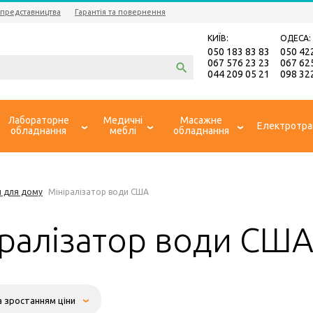
 представництва
Гарантія та повернення
КИЇВ:
ОДЕСА:
050 183 83 83
050 42
067 576 23 23
067 62
044 209 05 21
098 32
Лабораторне
Медичні
Масажне
Електротра
обладнання
меблі
обладнання
и для дому
Мініралізатор води США
іралізатор води СШ