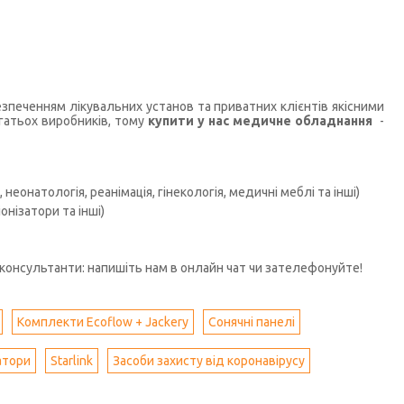
печенням лікувальних установ та приватних клієнтів якісними
гатьох виробників, тому
купити у нас медичне обладнання
-
неонатологія, реанімація, гінекологія, медичні меблі та інші)
нізатори та інші)
консультанти: напишіть нам в онлайн чат чи зателефонуйте!
Комплекти Ecoflow + Jackery
Сонячні панелі
атори
Starlink
Засоби захисту від коронавірусу