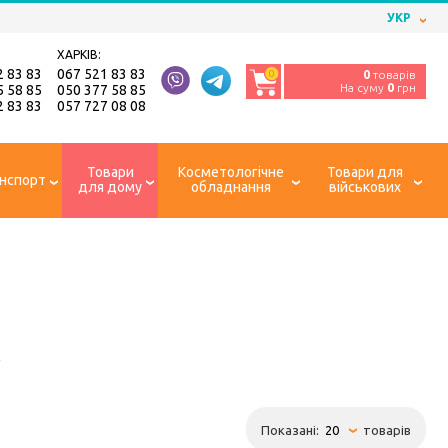
УКР
ХАРКІВ:
2 83 83
067 521 83 83
0
0
товарів
На суму
0
грн
5 58 85
050 377 58 85
2 83 83
057 727 08 08
Товари
Косметологічне
Товари для
нспорт
для дому
обладнання
військових
А
Показані:
товарів