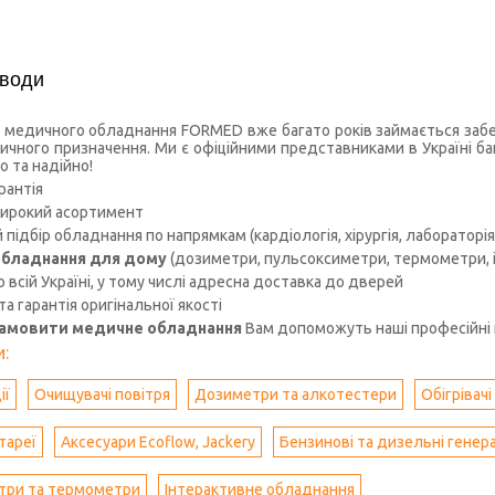
 води
 медичного обладнання FORMED вже багато років займається забез
чного призначення. Ми є офіційними представниками в Україні ба
о та надійно!
рантія
ирокий асортимент
підбір обладнання по напрямкам (кардіологія, хірургія, лабораторія, 
бладнання для дому
(дозиметри, пульсоксиметри, термометри, іо
 всій Україні, у тому числі адресна доставка до дверей
 та гарантія оригінальної якості
замовити медичне обладнання
Вам допоможуть наші професійні 
:
ії
Очищувачі повітря
Дозиметри та алкотестери
Обігрівачі
тареї
Аксесуари Ecoflow, Jackery
Бензинові та дизельні генер
три та термометри
Інтерактивне обладнання