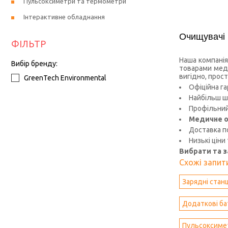
Пульсоксиметри та термометри
Інтерактивне обладнання
Очищувачі
ФІЛЬТР
Наша компанія
Вибір бренду:
товарами меди
вигідно, прост
GreenTech Environmental
Офіційна га
Найбільш ш
Профільний 
Медичне о
Доставка по
Низькі ціни
Вибрати та 
Схожі запити
Зарядні станц
Додаткові ба
Пульсоксиме