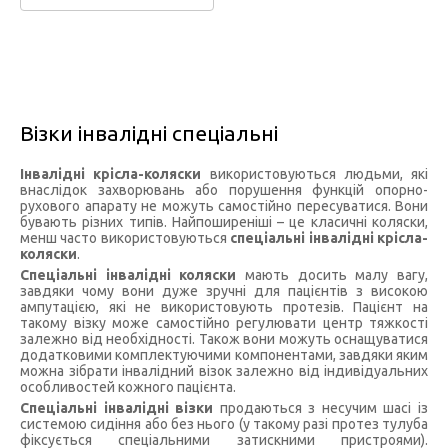
Візки інвалідні спеціальні
Інвалідні крісла-коляски
використовуються людьми, які
внаслідок захворювань або порушення функцій опорно-
рухового апарату не можуть самостійно пересуватися. Вони
бувають різних типів. Найпоширеніші – це класичні коляски,
менш часто використовуються
спеціальні інвалідні крісла-
коляски
.
Спеціальні інвалідні коляски
мають досить малу вагу,
завдяки чому вони дуже зручні для пацієнтів з високою
ампутацією, які не використовують протезів. Пацієнт на
такому візку може самостійно регулювати центр тяжкості
залежно від необхідності. Також вони можуть оснащуватися
додатковими комплектуючими компонентами, завдяки яким
можна зібрати інвалідний візок залежно від індивідуальних
особливостей кожного пацієнта.
Спеціальні інвалідні візки
продаються з несучим шасі із
системою сидіння або без нього (у такому разі протез тулуба
фіксується спеціальними затискними пристроями).