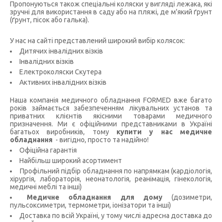
Пропонуються також спеціальні коляски у вигляді лежака, які
зручні для використання в саду або на пляжі, де м'який ґрунт
(ґрунт, пісок або галька).
У нас на сайті представлений широкий вибір колясок:
Дитячих інвалідних візків
Інвалідних візків
Електроколяски Скутера
Активних інвалідних візків
Наша компанія медичного обладнання FORMED вже багато
років займається забезпеченням лікувальних установ та
приватних клієнтів якісними товарами медичного
призначення. Ми є офіційними представниками в Україні
багатьох виробників, тому
купити у нас медичне
обладнання
- вигідно, просто та надійно!
Офіційна гарантія
Найбільш широкий асортимент
Профільний підбір обладнання по напрямкам (кардіологія,
хірургія, лабораторія, неонатологія, реанімація, гінекологія,
медичні меблі та інші)
Медичне обладнання для дому
(дозиметри,
пульсоксиметри, термометри, іонізатори та інші)
Доставка по всій Україні, у тому числі адресна доставка до