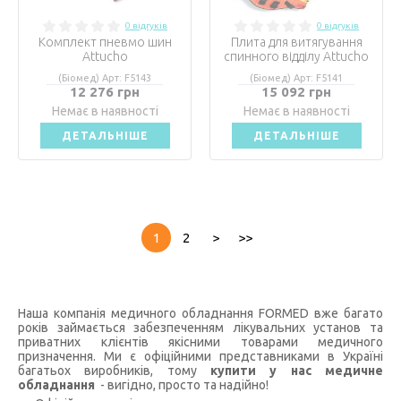
0 відгуків
0 відгуків
Комплект пневмо шин
Плита для витягування
Attucho
спинного відділу Attucho
(Біомед) Арт: F5143
(Біомед) Арт: F5141
12 276 грн
15 092 грн
Немає в наявності
Немає в наявності
ДЕТАЛЬНІШЕ
ДЕТАЛЬНІШЕ
1
2
>
>>
Наша компанія медичного обладнання FORMED вже багато
років займається забезпеченням лікувальних установ та
приватних клієнтів якісними товарами медичного
призначення. Ми є офіційними представниками в Україні
багатьох виробників, тому
купити у нас медичне
обладнання
- вигідно, просто та надійно!