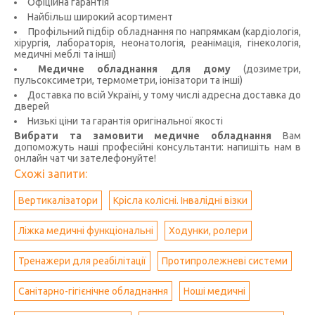
Офіційна гарантія
Найбільш широкий асортимент
Профільний підбір обладнання по напрямкам (кардіологія,
хірургія, лабораторія, неонатологія, реанімація, гінекологія,
медичні меблі та інші)
Медичне обладнання для дому
(дозиметри,
пульсоксиметри, термометри, іонізатори та інші)
Доставка по всій Україні, у тому числі адресна доставка до
дверей
Низькі ціни та гарантія оригінальної якості
Вибрати та замовити медичне обладнання
Вам
допоможуть наші професійні консультанти: напишіть нам в
онлайн чат чи зателефонуйте!
Схожі запити:
Вертикалізатори
Крісла колісні. Інвалідні візки
Ліжка медичні функціональні
Ходунки, ролери
Тренажери для реабілітації
Протипролежневі системи
Санітарно-гігієнічне обладнання
Ноші медичні