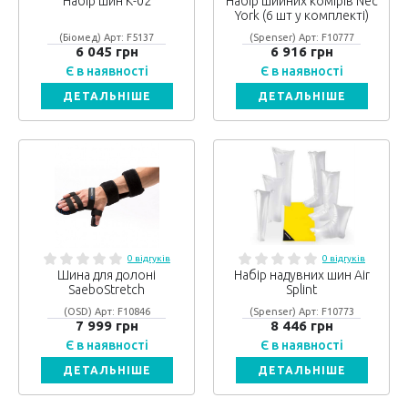
Набір шин К-02
Набір шийних комірів Nec
York (6 шт у комплекті)
(Біомед) Арт: F5137
(Spenser) Арт: F10777
6 045 грн
6 916 грн
Є в наявності
Є в наявності
ДЕТАЛЬНІШЕ
ДЕТАЛЬНІШЕ
0 відгуків
0 відгуків
Шина для долоні
Набір надувних шин Air
SaeboStretch
Splint
(OSD) Арт: F10846
(Spenser) Арт: F10773
7 999 грн
8 446 грн
Є в наявності
Є в наявності
ДЕТАЛЬНІШЕ
ДЕТАЛЬНІШЕ