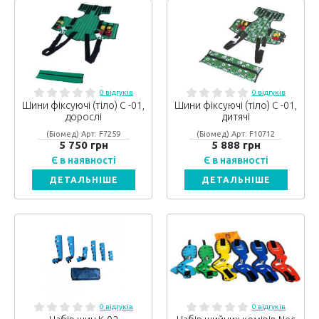
0 відгуків
0 відгуків
Шини фіксуючі (тіло) С -01,
Шини фіксуючі (тіло) С -01,
дорослі
дитячі
(Біомед) Арт: F7259
(Біомед) Арт: F10712
5 750 грн
5 888 грн
Є в наявності
Є в наявності
ДЕТАЛЬНІШЕ
ДЕТАЛЬНІШЕ
0 відгуків
0 відгуків