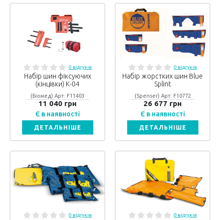
0 відгуків
0 відгуків
Набір шин фіксуючих
Набір жорстких шин Blue
(кінцівки) К-04
Splint
(Біомед) Арт: F11403
(Spenser) Арт: F10772
11 040 грн
26 677 грн
Є в наявності
Є в наявності
ДЕТАЛЬНІШЕ
ДЕТАЛЬНІШЕ
0 відгуків
0 відгуків