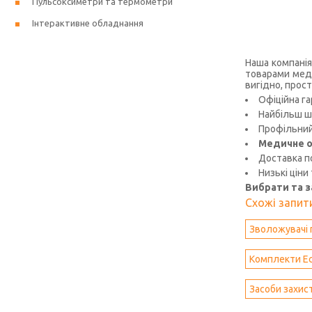
Пульсоксиметри та термометри
Інтерактивне обладнання
Наша компанія
товарами меди
вигідно, прост
Офіційна га
Найбільш ш
Профільний 
Медичне о
Доставка по
Низькі ціни
Вибрати та 
Схожі запити
Зволожувачі 
Комплекти Ec
Засоби захист