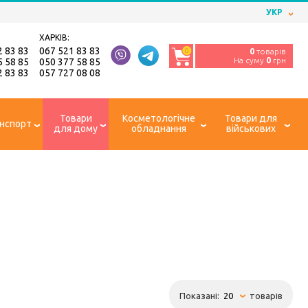
УКР
ХАРКІВ:
2 83 83
067 521 83 83
0
0
товарів
На суму
0
грн
5 58 85
050 377 58 85
2 83 83
057 727 08 08
Товари
Косметологічне
Товари для
нспорт
для дому
обладнання
військових
Показані:
товарів