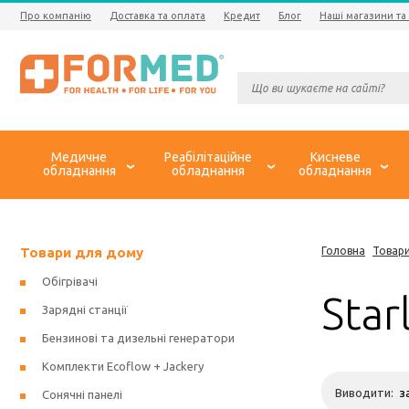
Про компанію
Доставка та оплата
Кредит
Блог
Наші магазини та
Медичне
Реабілітаційне
Кисневе
обладнання
обладнання
обладнання
Товари для дому
Головна
Товар
Обігрівачі
Star
Зарядні станції
Бензинові та дизельні генератори
Комплекти Ecoflow + Jackery
Виводити:
Сонячні панелі