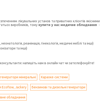
печенням лікувальних установ та приватних клієнтів якісними
гатьох виробників, тому
купити у нас медичне обладнання
-
неонатологія, реанімація, гінекологія, медичні меблі та інші)
нізатори та інші)
консультанти: напишіть нам в онлайн чат чи зателефонуйте!
а генератори мінеральні
Караоке-системи
 Ecoflow, Jackery
Бензинові та дизельні генератори
ивне обладнання