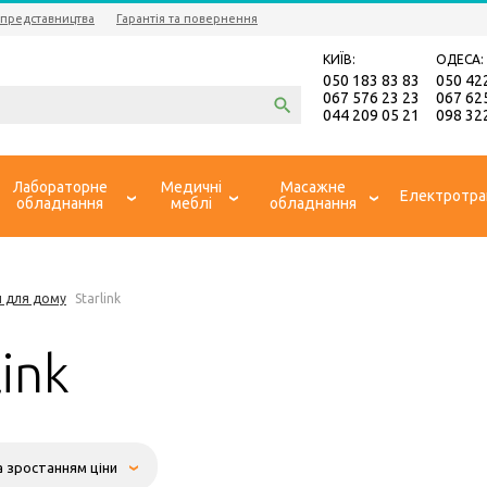
 представництва
Гарантія та повернення
КИЇВ:
ОДЕСА:
050 183 83 83
050 42
067 576 23 23
067 62
044 209 05 21
098 32
Лабораторне
Медичні
Масажне
Електротра
обладнання
меблі
обладнання
и для дому
Starlink
link