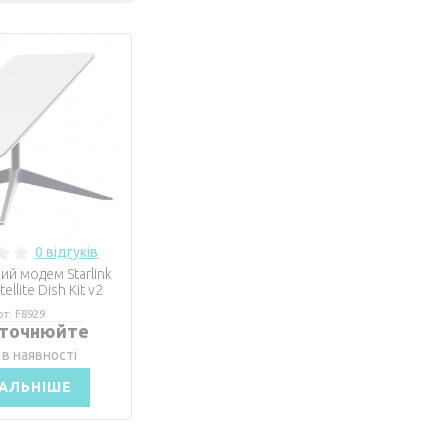
0 відгуків
ий модем Starlink
tellite Dish Kit v2
рт: F8929
уточнюйте
 в наявності
АЛЬНІШЕ