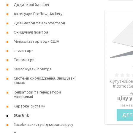
Додаткові батареї
Аксесуари Ecoflow, Jackery
Дозиметри та алкотестери
Очищувачі повітря
Мініралізатор води США
Інгалятори
Тонометри
Зволожувачі повітря
Системи охолодження. Знищувачі
Супутников
комах
Internet Sa
Іонізатори та генератори
А
мінеральні
ціну 
Немає
Караоке-системи
ДЕТ
Starlink
Засоби захисту від коронавірусу