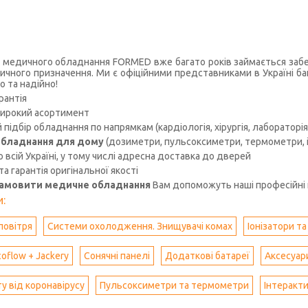
 медичного обладнання FORMED вже багато років займається забез
чного призначення. Ми є офіційними представниками в Україні ба
о та надійно!
рантія
ирокий асортимент
підбір обладнання по напрямкам (кардіологія, хірургія, лабораторія, 
бладнання для дому
(дозиметри, пульсоксиметри, термометри, іо
 всій Україні, у тому числі адресна доставка до дверей
 та гарантія оригінальної якості
замовити медичне обладнання
Вам допоможуть наші професійні 
:
повітря
Системи охолодження. Знищувачі комах
Іонізатори т
oflow + Jackery
Сонячні панелі
Додаткові батареї
Аксесуари
у від коронавірусу
Пульсоксиметри та термометри
Інтеракт