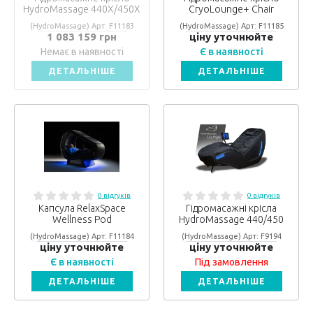
HydroMassage 440X/450X
CryoLounge+ Chair
(HydroMassage) Арт: F11183
(HydroMassage) Арт: F11185
1 083 159 грн
ціну уточнюйте
Немає в наявності
Є в наявності
ДЕТАЛЬНІШЕ
ДЕТАЛЬНІШЕ
0 відгуків
0 відгуків
Капсула RelaxSpace
Гідромасажні крісла
Wellness Pod
HydroMassage 440/450
(HydroMassage) Арт: F11184
(HydroMassage) Арт: F9194
ціну уточнюйте
ціну уточнюйте
Є в наявності
Під замовлення
ДЕТАЛЬНІШЕ
ДЕТАЛЬНІШЕ