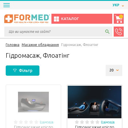
УКР
0
КАТАЛОГ
Головна
Масажне обладнання
Гідромасаж, Флоатінг
Гідромасаж, Флоатінг
Фільтр
0 відгуків
0 відгуків
Гідромасажне крісло
Гідромасажне крісло