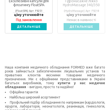
Ексклюзивні капсули для
Гідромасажне ліжко
флоатингу FloatSPA
HydroMassage 340/350
(FloatSPA) Арт: F9251
(HydroMassage) Арт: F9218
ціну уточнюйте
ціну уточнюйте
Під замовлення
Немає в наявності
ДЕТАЛЬНІШЕ
ДЕТАЛЬНІШЕ
Наша компанія медичного обладнання FORMED вже багато
років займається забезпеченням лікувальних установ та
приватних клієнтів якісними товарами медичного
призначення. Ми є офіційними представниками в Україні
багатьох виробників, тому
купити у нас медичне
обладнання
- вигідно, просто та надійно!
Офіційна гарантія
Найбільш широкий асортимент
Профільний підбір обладнання по напрямкам (кардіологія,
хірургія, лабораторія, неонатологія, реанімація, гінекологія,