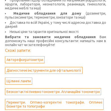
Профільний підбір обладнання по напрямкам (кардіологія,
хірургія, лабораторія, неонатологія, реанімація, гінекологія,
медичні меблі та інші)
Медичне обладнання для дому
(дозиметри,
пульсоксиметри, термометри, іонізатори та інші)
Доставка по всій Україні, у тому числі адресна доставка до
дверей
Низькі ціни та гарантія оригінальної якості
Вибрати та замовити медичне обладнання
Вам
допоможуть наші професійні консультанти: напишіть нам в
онлайн чат чи зателефонуйте!
Схожі запити:
Авторефкератометри
Діагностичні інструменти для офтальмології
Щілиннi лампи
Безконтактні пневмотонометри. Апланаційні тонометри
Периметри. Оптико-когерентні томографи. Оптичні
біометри та топографи