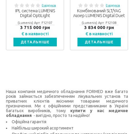
0 відгуків
0 відгуків
IPL система LUMENIS
Комбінований SLT/YAG
Digital OptiLight
лазер LUMENIS Digital Duet
(Lumenis) Арт: F12107
(Lumenis) Арт: F12108
3 715 000 грн
3 834 000 грн
Є в наявності
Є в наявності
ДЕТАЛЬНІШЕ
ДЕТАЛЬНІШЕ
Наша компанія медичного обладнання FORMED вже багато
років займається забезпеченням лікувальних установ та
приватних клієнтів якісними товарами медичного
призначення. Ми є офіційними представниками в Україні
багатьох виробників, тому
купити у нас медичне
обладнання
- вигідно, просто та надійно!
Офіційна гарантія
Найбільш широкий асортимент