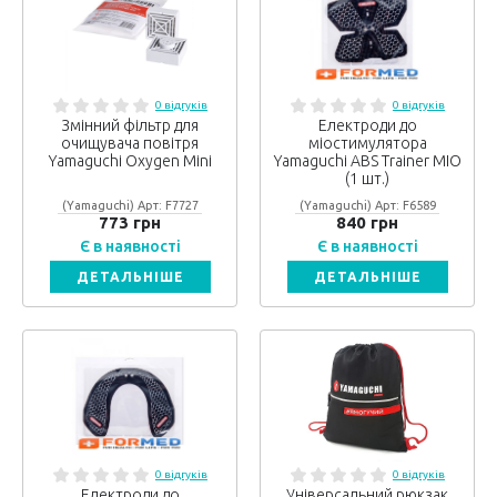
0 відгуків
0 відгуків
Змінний фільтр для
Електроди до
очищувача повітря
міостимулятора
Yamaguchi Oxygen Mini
Yamaguchi ABS Trainer MIO
(1 шт.)
(Yamaguchi) Арт: F7727
(Yamaguchi) Арт: F6589
773 грн
840 грн
Є в наявності
Є в наявності
ДЕТАЛЬНІШЕ
ДЕТАЛЬНІШЕ
0 відгуків
0 відгуків
Електроди до
Універсальний рюкзак