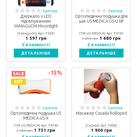
0 відгуків
0 відгуків
Дзеркало з LED
Ортопедична подушка для
підсвічуванням
шиї US MEDICA US-U NF
YAMAGUCHI Moonlight
(Yamaguchi) Арт: F5541
(ТМ US MEDICA) Арт: F4743
1 597 грн
1 680 грн
2 016 грн
Є в наявності
Є в наявності
ДЕТАЛЬНІШЕ
ДЕТАЛЬНІШЕ
-15
%
0 відгуків
0 відгуків
Ортопедична подушка US
Масажер Casada Rolloped
MEDICA US-X
(ТМ US MEDICA) Арт: F4744
(Casada) Арт: F0042
1 751 грн
1 900 грн
2 060 грн
Є в наявності
Є в наявності