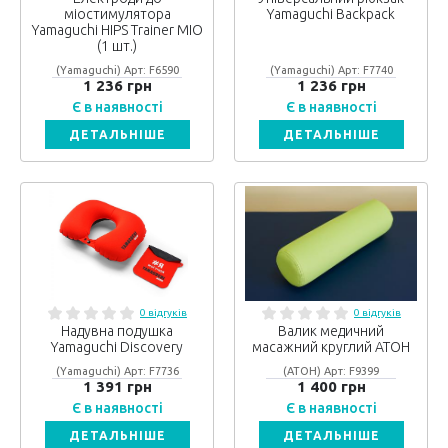
міостимулятора
Yamaguchi Backpack
Yamaguchi HIPS Trainer MIO
(1 шт.)
(Yamaguchi) Арт: F6590
(Yamaguchi) Арт: F7740
1 236 грн
1 236 грн
Є в наявності
Є в наявності
ДЕТАЛЬНІШЕ
ДЕТАЛЬНІШЕ
0 відгуків
0 відгуків
Надувна подушка
Валик медичний
Yamaguchi Discovery
масажний круглий АТОН
(Yamaguchi) Арт: F7736
(АТОН) Арт: F9399
1 391 грн
1 400 грн
Є в наявності
Є в наявності
ДЕТАЛЬНІШЕ
ДЕТАЛЬНІШЕ