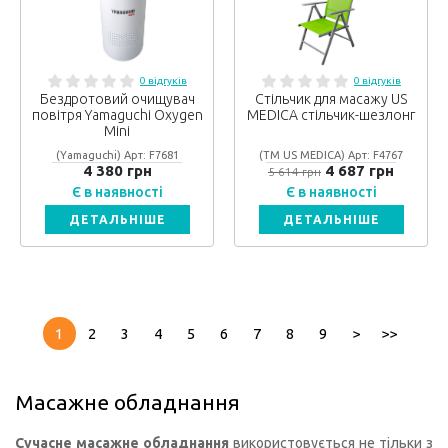
0 відгуків
0 відгуків
Бездротовий очищувач
Стільчик для масажу US
повітря Yamaguchi Oxygen
MEDICA стільчик-шезлонг
Mini
(Yamaguchi) Арт: F7681
(ТМ US MEDICA) Арт: F4767
4 380 грн
4 687 грн
5 614 грн
Є в наявності
Є в наявності
ДЕТАЛЬНІШЕ
ДЕТАЛЬНІШЕ
1
2
3
4
5
6
7
8
9
>
>>
Масажне обладнання
Сучасне масажне обладнання
використовується не тільки з