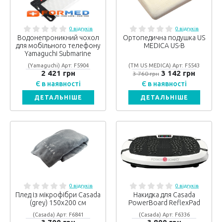
0 відгуків
0 відгуків
Водонепроникний чохол
Ортопедична подушка US
для мобільного телефону
MEDICA US-B
Yamaguchi Submarine
(Yamaguchi) Арт: F5904
(ТМ US MEDICA) Арт: F5543
2 421 грн
3 142 грн
3 760 грн
Є в наявності
Є в наявності
ДЕТАЛЬНІШЕ
ДЕТАЛЬНІШЕ
0 відгуків
0 відгуків
Плед із мікрофібри Casada
Накидка для Casada
(grey) 150х200 см
PowerBoard ReflexPad
(Casada) Арт: F6841
(Casada) Арт: F6336