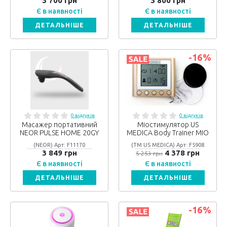
3 700 грн
3 800 грн
Є в наявності
Є в наявності
ДЕТАЛЬНІШЕ
ДЕТАЛЬНІШЕ
-16
%
0 відгуків
0 відгуків
Масажер портативний
Міостимулятор US
NEOR PULSE HOME 20GY
MEDICA Body Trainer MIO
(NEOR) Арт: F11170
(ТМ US MEDICA) Арт: F5908
3 849 грн
4 378 грн
5 253 грн
Є в наявності
Є в наявності
ДЕТАЛЬНІШЕ
ДЕТАЛЬНІШЕ
-16
%