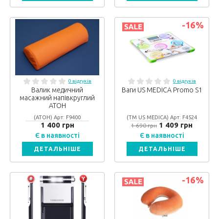
-16
%
0 відгуків
0 відгуків
Валик медичний
Ваги US MEDICA Promo S1
масажний напівкруглий
АТОН
(АТОН) Арт: F9400
(ТМ US MEDICA) Арт: F4524
1 400 грн
1 409 грн
1 690 грн
Є в наявності
Є в наявності
ДЕТАЛЬНІШЕ
ДЕТАЛЬНІШЕ
-16
%