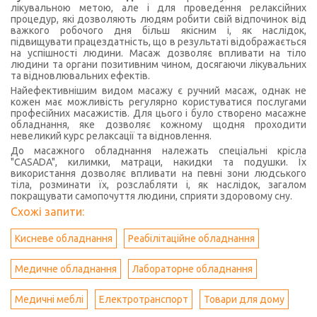
лікувальною метою, але і для проведення релаксійних
процедур, які дозволяють людям робити свій відпочинок від
важкого робочого дня більш якісним і, як наслідок,
підвищувати працездатність, що в результаті відображається
на успішності людини. Масаж дозволяє впливати на тіло
людини та органи позитивним чином, досягаючи лікувальних
та відновлювальних ефектів.
Найефективнішим видом масажу є ручний масаж, однак не
кожен має можливість регулярно користуватися послугами
професійних масажистів. Для цього і було створено масажне
обладнання, яке дозволяє кожному щодня проходити
невеликий курс релаксації та відновлення.
До масажного обладнання належать спеціальні крісла
"CASADA", килимки, матраци, накидки та подушки. Їх
використання дозволяє впливати на певні зони людського
тіла, розминати їх, розслабляти і, як наслідок, загалом
покращувати самопочуття людини, сприяти здоровому сну.
Схожі запити:
Кисневе обладнання
Реабілітаційне обладнання
Медичне обладнання
Лабораторне обладнання
Медичні меблі
Електротранспорт
Товари для дому