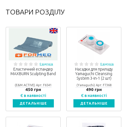
ТОВАРИ РОЗДІЛУ
0 відгуків
0 відгуків
Еластичний еспандер
Насадки для приладу
MAXBURN Sculpting Band
Yamaguchi Cleansing
System 3-in-1 (2 шт)
(E&M ACTIVE) Арт: F6541
(Yamaguchi) Арт: F7368
450 грн
490 грн
Є в наявності
Є в наявності
ДЕТАЛЬНІШЕ
ДЕТАЛЬНІШЕ