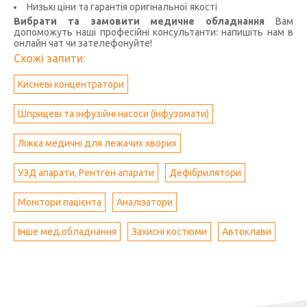
Низькі ціни та гарантія оригінальної якості
Вибрати та замовити медичне обладнання
Вам
допоможуть наші професійні консультанти: напишіть нам в
онлайн чат чи зателефонуйте!
Схожі запити:
Кисневі концентратори
Шприцеві та інфузійні насоси (інфузомати)
Ліжка медичні для лежачих хворих
УЗД апарати, Рентген апарати
Дефібрилятори
Монітори пацієнта
Аналізатори
Інше мед.обладнання
Захисні костюми
Автоклави