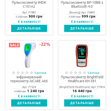
Пульсоксиметр iMDK
Пульсоксиметр ВР-10ВB з
C101A2
Bluetooth 4.0
Арт: F7881
(Біомед) Арт: F6845
900 грн
999 грн
1 100 грн
1 584 грн
Є в наявності
Є в наявності
ДЕТАЛЬНІШЕ
ДЕТАЛЬНІШЕ
-22
%
0 відгуків
0 відгуків
Інфрачервоний
Пульсоксиметр Brightfield
термометр AICARE A66
Healthcare KH-381
Арт: F7524
(Brightfield Healthcare) Арт: F7816
1 240 грн
16 440 грн
1 590 грн
Є в наявності
Є в наявності
ДЕТАЛЬНІШЕ
ДЕТАЛЬНІШЕ