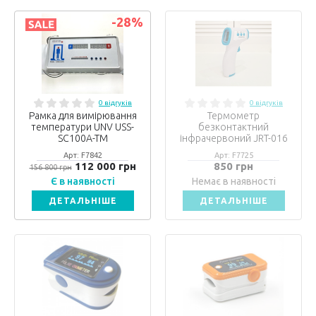
-28
%
0 відгуків
0 відгуків
Рамка для вимірювання
Термометр
температури UNV USS-
безконтактний
SC100A-TM
інфрачервоний JRT-016
Арт: F7842
Арт: F7725
112 000 грн
850 грн
156 800 грн
Є в наявності
Немає в наявності
ДЕТАЛЬНІШЕ
ДЕТАЛЬНІШЕ