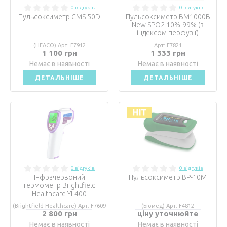
0 відгуків
0 відгуків
Пульсоксиметр CMS 50D
Пульсоксиметр BM1000B
New SPO2 10%-99% (з
індексом перфузії)
(HEACO) Арт: F7912
Арт: F7821
1 100 грн
1 333 грн
Немає в наявності
Немає в наявності
ДЕТАЛЬНІШЕ
ДЕТАЛЬНІШЕ
0 відгуків
0 відгуків
Інфрачервоний
Пульсоксиметр ВР-10М
термометр Brightfield
Healthcare YI-400
(Brightfield Healthcare) Арт: F7609
(Біомед) Арт: F4812
2 800 грн
ціну уточнюйте
Немає в наявності
Немає в наявності