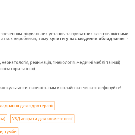
печенням лікувальних установ та приватних клієнтів якісними
гатьох виробників, тому
купити у нас медичне обладнання
-
неонатологія, реанімація, гінекологія, медичні меблі та інші)
нізатори та інші)
консультанти: напишіть нам в онлайн чат чи зателефонуйте!
ладнання для гідротерапії
на)
УЗД апарати для косметології
и, тумби