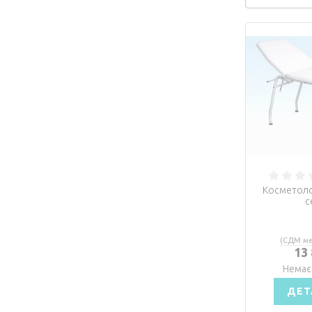
Косметоло
с
(СДМ ме
13
Немає
ДЕТ