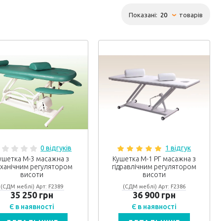
Показані:
товарів
0 відгуків
1 відгук
ушетка М-3 масажна з
Кушетка М-1 РГ масажна з
ханічним регулятором
гідравлічним регулятором
висоти
висоти
(СДМ меблі) Арт: F2389
(СДМ меблі) Арт: F2386
35 250 грн
36 900 грн
Є в наявності
Є в наявності