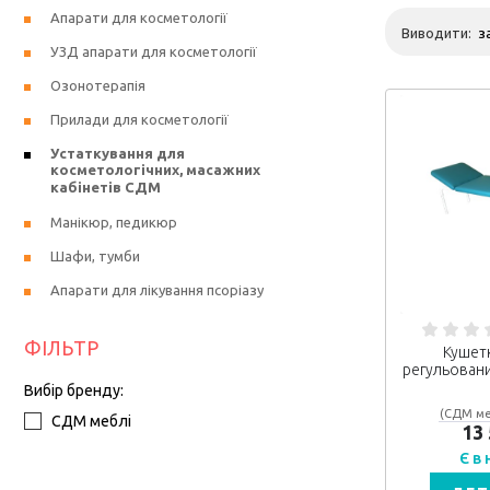
Апарати для косметології
Виводити:
УЗД апарати для косметології
Озонотерапія
Прилади для косметології
Устаткування для
косметологічних, масажних
кабінетів СДМ
Манікюр, педикюр
Шафи, тумби
Апарати для лікування псоріазу
ФІЛЬТР
Кушетк
регульован
Вибір бренду:
(СДМ ме
СДМ меблі
13
Є в