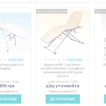
Знято з виробництва
Знято 
0 відгуків
0 відгуків
гічна кушетка 3-
Кушетка МК-1 масажно-
В
екційна
косметологічна 3-секційна з
механічним регулятором
висоти
блі) Арт: F2381
(СДМ меблі) Арт: F2383
 800 грн
ціну уточнюйте
 в наявності
Немає в наявності
АЛЬНІШЕ
ДЕТАЛЬНІШЕ