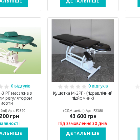
АЛЬНІШЕ
ДЕТАЛЬНІШЕ
0 відгуків
0 відгуків
-3 РГ масажна з
Кушетка М-2РГ - (гідравлічний
ним регулятором
підйомник)
висоти
блі) Арт: F2390
(СДМ меблі) Арт: F2388
 200 грн
43 600 грн
 наявності
Під замовлення 30 днів
АЛЬНІШЕ
ДЕТАЛЬНІШЕ