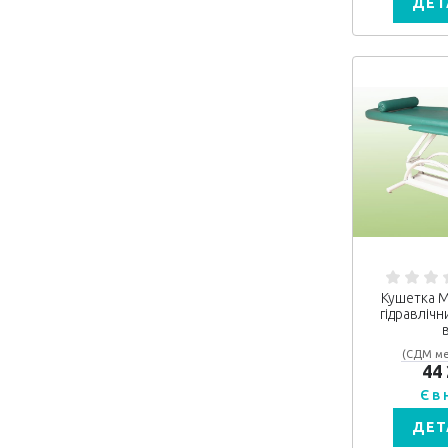
ДЕТ
Кушетка М
гідравліч
(СДМ ме
44
Є в
ДЕТ