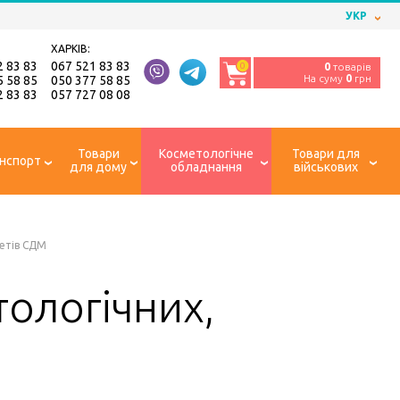
УКР
ХАРКІВ:
2 83 83
067 521 83 83
0
0
товарів
На суму
0
грн
5 58 85
050 377 58 85
2 83 83
057 727 08 08
Товари
Косметологічне
Товари для
нспорт
для дому
обладнання
військових
нетів СДМ
тологічних,
М