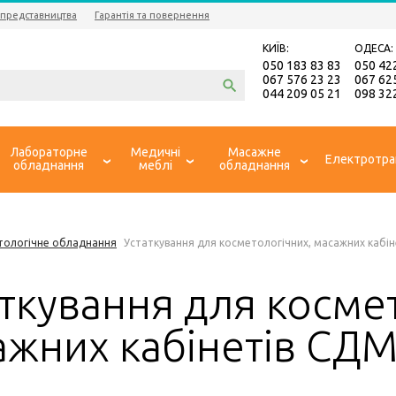
 представництва
Гарантія та повернення
КИЇВ:
ОДЕСА:
050 183 83 83
050 42
067 576 23 23
067 62
044 209 05 21
098 32
Лабораторне
Медичні
Масажне
Електротра
обладнання
меблі
обладнання
тологічне обладнання
Устаткування для косметологічних, масажних кабі
ткування для косме
ажних кабінетів СД