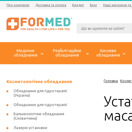
Про компанію
Доставка та оплата
Кредит
Блог
Наші магазини та
Медичне
Реабілітаційне
Кисневе
обладнання
обладнання
обладнання
Косметологічне обладнання
Головна
Косме
Обладнання для гідротерапії
(Україна)
Уста
Обладнання для гідротерапії
мас
Бальнеологічне обладнання
(Словаччина)
Лазерні установки