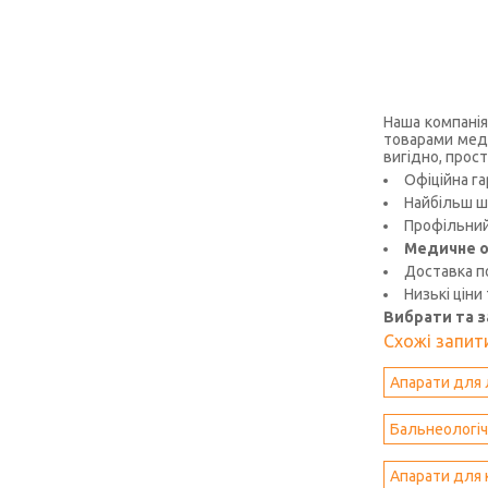
Наша компанія
товарами меди
вигідно, прост
Офіційна га
Найбільш ш
Профільний 
Медичне о
Доставка по
Низькі ціни
Вибрати та 
Схожі запити
Апарати для 
Бальнеологіч
Апарати для 