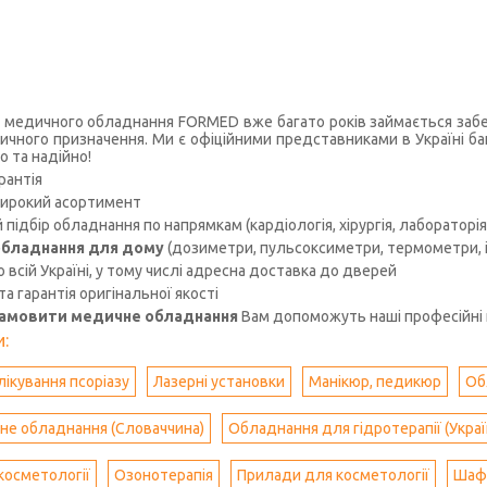
 медичного обладнання FORMED вже багато років займається забез
чного призначення. Ми є офіційними представниками в Україні ба
о та надійно!
рантія
ирокий асортимент
підбір обладнання по напрямкам (кардіологія, хірургія, лабораторія, 
бладнання для дому
(дозиметри, пульсоксиметри, термометри, іо
 всій Україні, у тому числі адресна доставка до дверей
 та гарантія оригінальної якості
замовити медичне обладнання
Вам допоможуть наші професійні 
:
лікування псоріазу
Лазерні установки
Манікюр, педикюр
Об
не обладнання (Словаччина)
Обладнання для гідротерапії (Украї
косметології
Озонотерапія
Прилади для косметології
Шаф