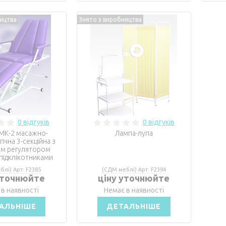
ництва
Знято з виробництва
0 відгуків
0 відгуків
МК-2 масажно-
Лампа-лупа
ічна 3-секційна з
им регулятором
 підклікотниками
блі) Арт: F2385
(СДМ меблі) Арт: F2394
уточнюйте
ціну уточнюйте
 в наявності
Немає в наявності
АЛЬНІШЕ
ДЕТАЛЬНІШЕ