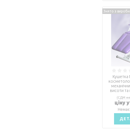
Знято з вироб
Кушетка 
косметолог
механічн
висоти та
(СДМ ме
ціну 
Немає
ДЕТ