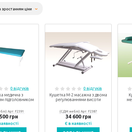
0 відгуків
0 відгуків
а медична з
Кушетка М-2 масажна з двома
К
им підголовником
регулюваннями висоти
ме
блі) Арт: F2391
(СДМ меблі) Арт: F2387
 500 грн
34 600 грн
 наявності
Є в наявності