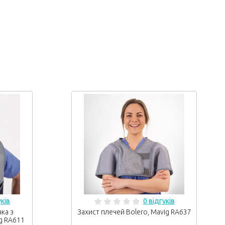
уків
0 відгуків
ка з
Захист плечей Bolero, Mavig RA637
g RA611