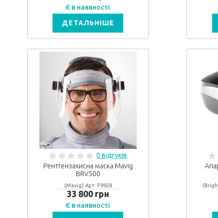
Є в наявності
ДЕТАЛЬНІШЕ
0 відгуків
Рентгензахисна маска Mavig
Апар
BRV500
(Mavig) Арт: F9928
(Brigh
33 800 грн
Є в наявності