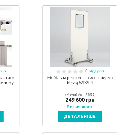
уків
0 відгуків
частини
Мобільна рентген захисна ширма
ційному
Mavig WD204
(Mavig) Арт: F9932
249 600 грн
Є в наявності
ДЕТАЛЬНІШЕ