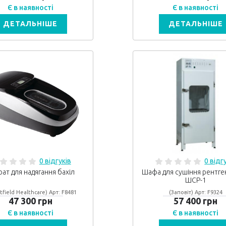
Є в наявності
Є в наявності
ДЕТАЛЬНІШЕ
ДЕТАЛЬНІШЕ
0 відгуків
0 відг
ат для надягання бахіл
Шафа для сушіння рентге
ШСР-1
tfield Healthcare) Арт: F8481
(Заповіт) Арт: F9324
47 300 грн
57 400 грн
Є в наявності
Є в наявності