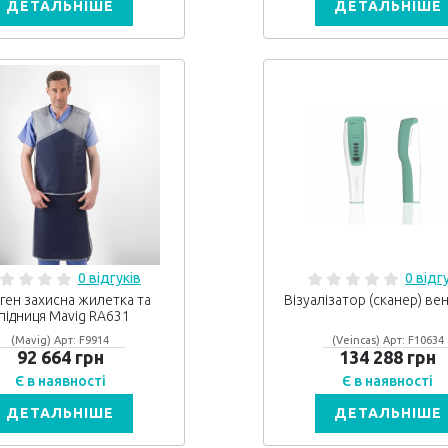
ДЕТАЛЬНІШЕ
ДЕТАЛЬНІШЕ
0 відгуків
0 відг
ген захисна жилетка та
Візуалізатор (сканер) ве
підниця Mavig RA631
(Mavig) Арт: F9914
(Veincas) Арт: F10634
92 664 грн
134 288 грн
Є в наявності
Є в наявності
ДЕТАЛЬНІШЕ
ДЕТАЛЬНІШЕ