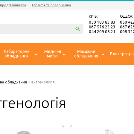
 представництва
Гарантія та повернення
КИЇВ:
ОДЕСА:
050 183 83 83
050 42
067 576 23 23
067 62
044 209 05 21
098 32
Лабораторне
Медичні
Масажне
Електротра
обладнання
меблі
обладнання
не обладнання
Рентгенологія
тгенологія