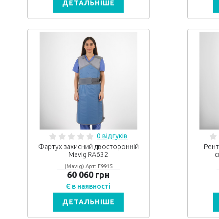
ДЕТАЛЬНІШЕ
0 відгуків
Фартух захисний двосторонній
Рент
Mavig RA632
с
(Mavig) Арт: F9915
60 060 грн
Є в наявності
ДЕТАЛЬНІШЕ