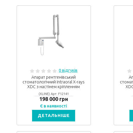
0 відгуків
Апарат рентгенівський
Ап
стоматологічний Intraoral X-rays
стомат
XDC з настінем кріпленням
XDC
(XLINE) Арт: F12141
198 000 грн
Є в наявності
ДЕТАЛЬНІШЕ