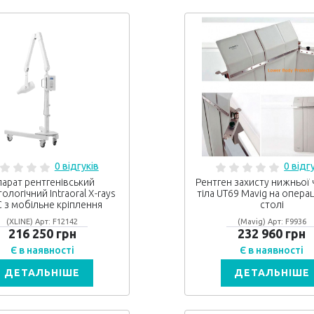
0 відгуків
0 відг
арат рентгенівський
Рентген захисту нижньої 
ологічний Intraoral X-rays
тіла UT69 Mavig на опера
 з мобільне кріплення
столі
(XLINE) Арт: F12142
(Mavig) Арт: F9936
216 250 грн
232 960 грн
Є в наявності
Є в наявності
ДЕТАЛЬНІШЕ
ДЕТАЛЬНІШЕ