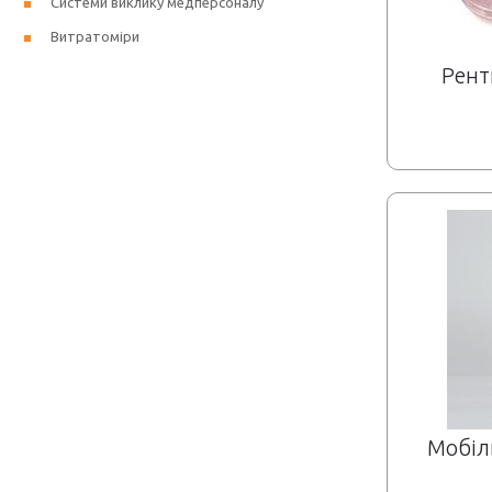
Системи виклику медперсоналу
Витратоміри
Рент
Мобіл