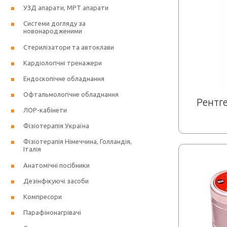
УЗД апарати, МРТ апарати
Системи догляду за
новонародженими
Стерилізатори та автоклави
Кардіологічні тренажери
Ендоскопічне обладнання
Офтальмологічне обладнання
Рентг
ЛОР-кабінети
Фізіотерапія Україна
Фізіотерапія Німеччина, Голландія,
Італія
Анатомічні посібники
Дезінфікуючі засоби
Компресори
Парафінонагрівачі