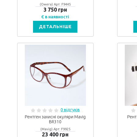
(Омега) Арт: F9445
3 750 грн
Є в наявності
ДЕТАЛЬНІШЕ
0 відгуків
Рентген захисні окуляри Mavig
Рент
BR310
(Mavig) Арт: F9925
23 400 грн