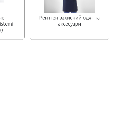
не
Рентген захисний одяг та
istemi
аксесуари
я)