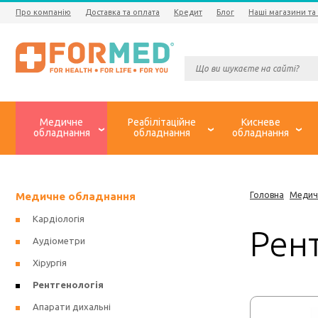
Про компанію
Доставка та оплата
Кредит
Блог
Наші магазини та
Медичне
Реабілітаційне
Кисневе
обладнання
обладнання
обладнання
Медичне обладнання
Головна
Медич
Кардіологія
Рен
Аудіометри
Хірургія
Рентгенологія
Апарати дихальні