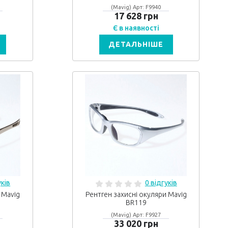
(Mavig) Арт: F9940
17 628 грн
Є в наявності
ДЕТАЛЬНІШЕ
уків
0 відгуків
 Mavig
Рентген захисні окуляри Mavig
BR119
(Mavig) Арт: F9927
33 020 грн