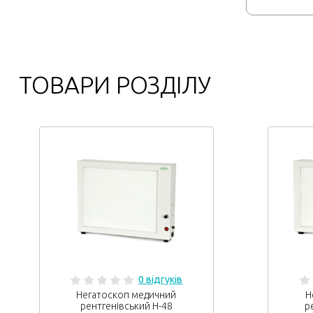
ТОВАРИ РОЗДІЛУ
0 відгуків
Негатоскоп медичний
Н
рентгенівський Н-48
р