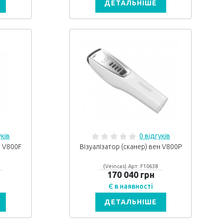
ДЕТАЛЬНІШЕ
уків
0 відгуків
н V800F
Візуалізатор (сканер) вен V800P
(Veincas) Арт: F10638
170 040 грн
Є в наявності
ДЕТАЛЬНІШЕ