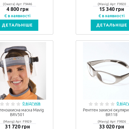
(Омега) Арт: F9446
(Mavig) Арт: F9920
4 800 грн
15 340 грн
Є в наявності
Є в наявності
ДЕТАЛЬНІШЕ
ДЕТАЛЬНІШЕ
0 відгуків
0 відг
гензахисна маска Mavig
Рентген захисні окуляри
BRV501
BR118
(Mavig) Арт: F9929
(Mavig) Арт: F9926
31 720 грн
33 020 грн