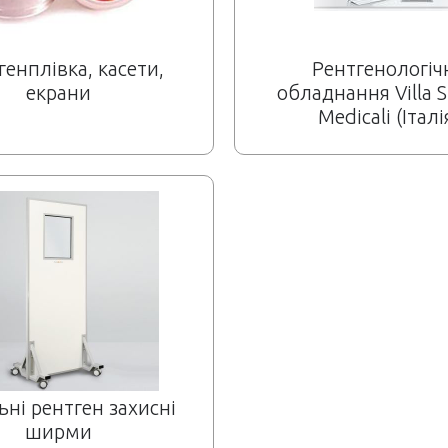
генплівка, касети,
Рентгенологіч
екрани
обладнання Villa S
Medicali (Італі
ьні рентген захисні
ширми