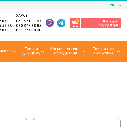
УКР
ХАРКІВ:
2 83 83
067 521 83 83
0
0
товарів
На суму
0
грн
5 58 85
050 377 58 85
2 83 83
057 727 08 08
Товари
Косметологічне
Товари для
нспорт
для дому
обладнання
військових