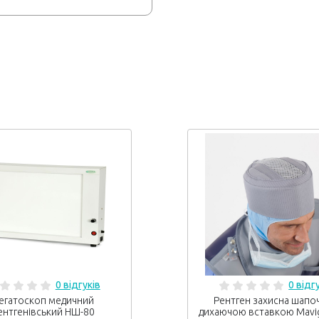
0 відгуків
0 відг
егатоскоп медичний
Рентген захисна шапоч
ентгенівський НШ-80
дихаючою вставкою Mavi