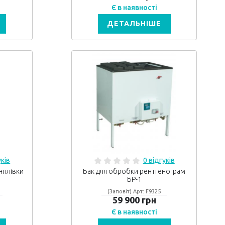
Є в наявності
ДЕТАЛЬНІШЕ
уків
0 відгуків
нплівки
Бак для обробки рентгенограм
БР-1
(Заповіт) Арт: F9325
59 900 грн
Є в наявності