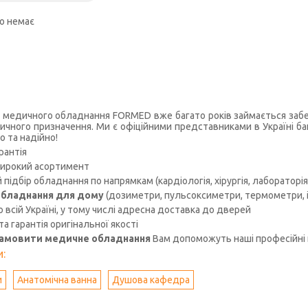
о немає
 медичного обладнання FORMED вже багато років займається забез
чного призначення. Ми є офіційними представниками в Україні ба
о та надійно!
рантія
ирокий асортимент
підбір обладнання по напрямкам (кардіологія, хірургія, лабораторія, 
бладнання для дому
(дозиметри, пульсоксиметри, термометри, іо
 всій Україні, у тому числі адресна доставка до дверей
 та гарантія оригінальної якості
замовити медичне обладнання
Вам допоможуть наші професійні 
:
и
Анатомічна ванна
Душова кафедра