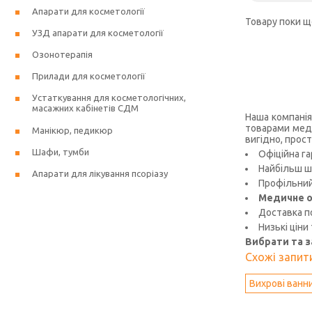
Апарати для косметології
Товару поки щ
УЗД апарати для косметології
Озонотерапія
Прилади для косметології
Устаткування для косметологічних,
масажних кабінетів СДМ
Наша компанія
товарами меди
Манікюр, педикюр
вигідно, прост
Шафи, тумби
Офіційна га
Найбільш ш
Апарати для лікування псоріазу
Профільний 
Медичне о
Доставка по
Низькі ціни
Вибрати та 
Схожі запити
Вихрові ванн