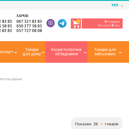
УКР
ХАРКІВ:
2 83 83
067 521 83 83
0
0
товарів
На суму
0
грн
5 58 85
050 377 58 85
2 83 83
057 727 08 08
Товари
Косметологічне
Товари для
нспорт
для дому
обладнання
військових
логічні ванни
Показані:
товарів