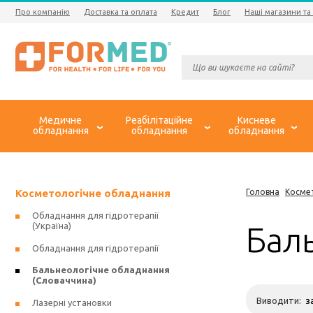
Про компанію
Доставка та оплата
Кредит
Блог
Наші магазини та
Медичне
Реабілітаційне
Кисневе
обладнання
обладнання
обладнання
Косметологічне обладнання
Головна
Косме
Обладнання для гідротерапії
(Україна)
Бал
Обладнання для гідротерапії
Бальнеологічне обладнання
(Словаччина)
Виводити:
Лазерні установки