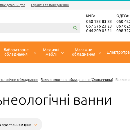
 представництва
Гарантія та повернення
КИЇВ:
ОДЕСА:
050 183 83 83
050 42
067 576 23 23
067 62
044 209 05 21
098 32
Лабораторне
Медичні
Масажне
Електротра
обладнання
меблі
обладнання
тологічне обладнання
Бальнеологічне обладнання (Словаччина)
Бальнео
ьнеологічні ванни