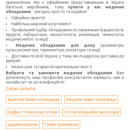
призначення. Ми є офіційними представниками в Україні
багатьох виробників, тому
купити у нас медичне
обладнання
- вигідно, просто та надійно!
Офіційна гарантія
Найбільш широкий асортимент
Профільний підбір обладнання по напрямкам (кардіологія,
хірургія, лабораторія, неонатологія, реанімація, гінекологія,
медичні меблі та інші)
Медичне обладнання для дому
(дозиметри,
пульсоксиметри, термометри, іонізатори та інші)
Доставка по всій Україні, у тому числі адресна доставка до
дверей
Низькі ціни та гарантія оригінальної якості
Вибрати та замовити медичне обладнання
Вам
допоможуть наші професійні консультанти: напишіть нам в
онлайн чат чи зателефонуйте!
Схожі запити:
Кушетки, банкетки медичні
Медичні ліжка та матраци
Шафи, стелажі, картотеки
Столи операційні і аксесуари
Ширми медичні
Тумби приліжкові