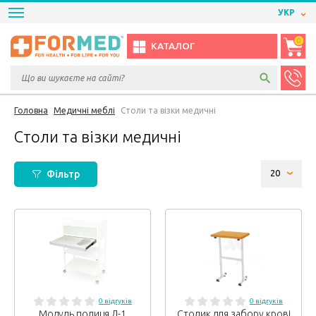
УКР
0
КАТАЛОГ
Головна
Медичні меблі
Столи та візки медичні
Столи та візки медичні
Фільтр
0 відгуків
0 відгуків
Модуль полиця Л-1
Столик для забору крові