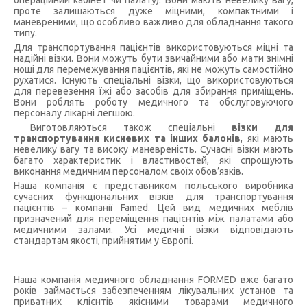
операційний кабінет чи палату). Вони мають невелику вагу,
проте залишаються дуже міцними, компактними і
маневреними, що особливо важливо для обладнання такого
типу.
Для транспортування пацієнтів використовуються міцні та
надійні візки. Вони можуть бути звичайними або мати знімні
ноші для перемежування пацієнтів, які не можуть самостійно
рухатися. Існують спеціальні візки, що використовуються
для перевезення їжі або засобів для збирання приміщень.
Вони роблять роботу медичного та обслуговуючого
персоналу лікарні легшою.
Виготовляються також спеціальні
візки для
транспортування кисневих та інших балонів
, які мають
невелику вагу та високу маневреність. Сучасні візки мають
багато характеристик і властивостей, які спрощують
виконання медичним персоналом своїх обов’язків.
Наша компанія є представником польського виробника
сучасних функціональних візків для транспортування
пацієнтів – компанії Famed. Цей вид медичних меблів
призначений для переміщення пацієнтів між палатами або
медичними залами. Усі медичні візки відповідають
стандартам якості, прийнятим у Європі.
Наша компанія медичного обладнання FORMED вже багато
років займається забезпеченням лікувальних установ та
приватних клієнтів якісними товарами медичного