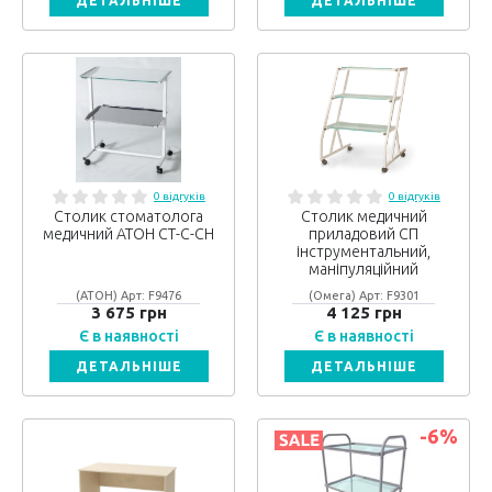
ДЕТАЛЬНІШЕ
ДЕТАЛЬНІШЕ
0 відгуків
0 відгуків
Столик стоматолога
Столик медичний
медичний АТОН СТ-С-СН
приладовий СП
інструментальний,
маніпуляційний
(АТОН) Арт: F9476
(Омега) Арт: F9301
3 675 грн
4 125 грн
Є в наявності
Є в наявності
ДЕТАЛЬНІШЕ
ДЕТАЛЬНІШЕ
-6
%