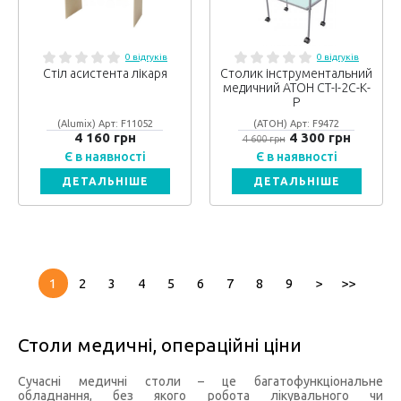
0 відгуків
0 відгуків
Стіл асистента лікаря
Столик інструментальний
медичний АТОН СТ-І-2С-К-
Р
(Alumix) Арт: F11052
(АТОН) Арт: F9472
4 160 грн
4 300 грн
4 600 грн
Є в наявності
Є в наявності
ДЕТАЛЬНІШЕ
ДЕТАЛЬНІШЕ
1
2
3
4
5
6
7
8
9
>
>>
Столи медичні, операційні ціни
Сучасні медичні столи – це багатофункціональне
обладнання, без якого робота лікувального чи