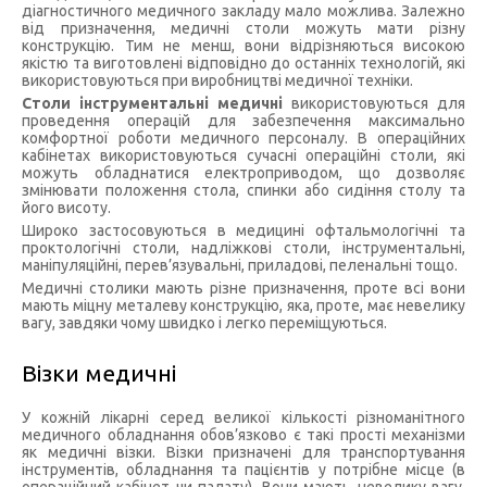
діагностичного медичного закладу мало можлива. Залежно
від призначення, медичні столи можуть мати різну
конструкцію. Тим не менш, вони відрізняються високою
якістю та виготовлені відповідно до останніх технологій, які
використовуються при виробництві медичної техніки.
Столи інструментальні медичні
використовуються для
проведення операцій для забезпечення максимально
комфортної роботи медичного персоналу. В операційних
кабінетах використовуються сучасні операційні столи, які
можуть обладнатися електроприводом, що дозволяє
змінювати положення стола, спинки або сидіння столу та
його висоту.
Широко застосовуються в медицині офтальмологічні та
проктологічні столи, надліжкові столи, інструментальні,
маніпуляційні, перев’язувальні, приладові, пеленальні тощо.
Медичні столики мають різне призначення, проте всі вони
мають міцну металеву конструкцію, яка, проте, має невелику
вагу, завдяки чому швидко і легко переміщуються.
Візки медичні
У кожній лікарні серед великої кількості різноманітного
медичного обладнання обов’язково є такі прості механізми
як медичні візки. Візки призначені для транспортування
інструментів, обладнання та пацієнтів у потрібне місце (в