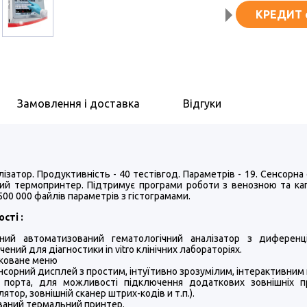
КРЕДИТ
Замовлення і доставка
Відгуки
алізатор. Продуктивність - 40 тестівгод. Параметрів - 19. Сенсорн
ий термопринтер. Підтримує програми роботи з венозною та капіл
 500 000 файлів параметрів з гістограмами.
сті :
існий автоматизований гематологічний аналізатор з диференц
чений для діагностики in vitro клінічних лабораторіях.
коване меню
нсорний дисплей з простим, інтуїтивно зрозумілим, інтерактивним
порта, для можливості підключення додаткових зовнішніх прил
лятор, зовнішній сканер штрих-кодів и т.п.).
аний термальний принтер.