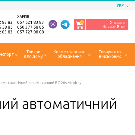
УКР
ХАРКІВ:
2 83 83
067 521 83 83
0
0
товарів
На суму
0
грн
5 58 85
050 377 58 85
2 83 83
057 727 08 08
Товари
Косметологічне
Товари для
нспорт
для дому
обладнання
військових
гематологічний автоматичний BC-20s Mindray
ний автоматичний