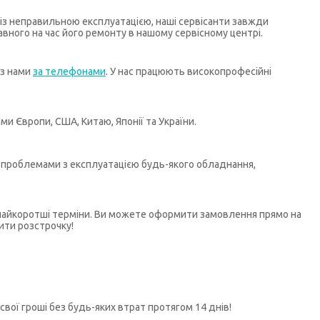
х із неправильною експлуатацією, наші сервісанти завжди
ного на час його ремонту в нашому сервісному центрі.
 з нами
за телефонами
. У нас працюють високопрофесійні
и Європи, США, Китаю, Японії та України.
бо проблемами з експлуатацією будь-якого обладнання,
у найкоротші терміни. Ви можете оформити замовлення прямо на
ити розстрочку!
свої гроші без будь-яких втрат протягом 14 днів!