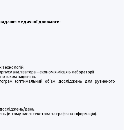
 надання медичної допомоги:
 технологій.
рпусу аналізатора – економія місця в лабораторії
потоком пацієнтів.
стограм (оптимальний об’єм досліджень для рутинного
0 досліджень/день.
ь (в тому числі текстова та графічна інформація).