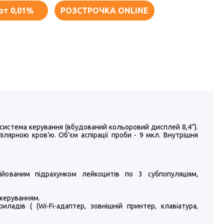
от 0,01%
РОЗСТРОЧКА ONLINE
а система керування (вбудований кольоровий дисплей 8,4’’).
ярною кров’ю. Об’єм аспірації проби - 9 мкл. Внутрішня
ійованим підрахунком лейкоцитів по 3 субпопуляціям,
 керуванням.
адів ( (Wi-Fi-адаптер, зовнішній принтер, клавіатура,