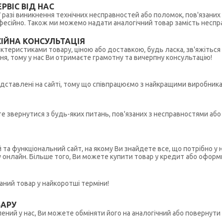
РВІС ВІД НАС
 У разі виникнення технічних несправностей або поломок, пов'язани
ійно. Також ми можемо надати аналогічний товар замість несправ
ІЙНА КОНСУЛЬТАЦІЯ
рактеристиками товару, ціною або доставкою, будь ласка, зв'яжіться
ння, тому у нас Ви отримаєте грамотну та вичерпну консультацію!
редставлені на сайті, тому що співпрацюємо з найкращими виробникам
ете звернутися з будь-яких питань, пов'язаних з несправностями а
й та функціональний сайт, на якому Ви знайдете все, що потрібно 
у онлайн. Більше того, Ви можете купити товар у кредит або оформ
ний товар у найкоротші терміни!
ВАРУ
ений у нас, Ви можете обміняти його на аналогічний або повернути 