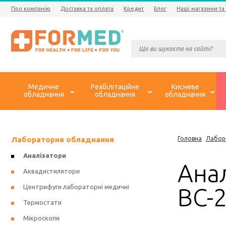
Про компанію
Доставка та оплата
Кредит
Блог
Наші магазини та
Медичне
Реабілітаційне
Кисневе
обладнання
обладнання
обладнання
Лабораторне обладнання
Головна
Лабор
Аналізатори
Ана
Аквадистилятори
Центрифуги лабораторні медичні
BC-2
Термостати
Мікроскопи