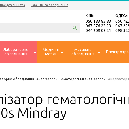
 представництва
Гарантія та повернення
КИЇВ:
ОДЕСА:
050 183 83 83
050 42
067 576 23 23
067 62
044 209 05 21
098 32
Лабораторне
Медичні
Масажне
Електротра
обладнання
меблі
обладнання
аторне обладнання
Аналізатори
Гематологічні аналізатори
Аналізатор 
лізатор гематологіч
0s Mindray