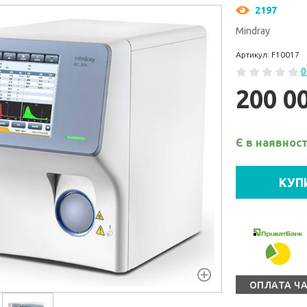
2197
Mindray
Артикул: F10017
0
200 0
Є в наявност
КУП
ОПЛАТА Ч