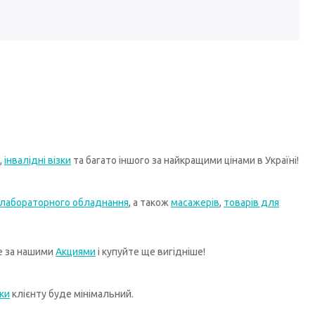
,
інвалідні візки
та багато іншого за найкращими цінами в Україні!
лабораторного обладнання
, а також
масажерів
,
товарів для
те за нашими
Акциями
і купуйте ще вигідніше!
ки
клієнту буде мінімальний.