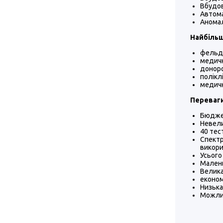
Вбудов
Автома
Аномал
Найбільш
фельдш
медичн
донорс
поліклі
медичн
Переваги
Бюджет
Невели
40 тес
Спект
викори
Усього
Малень
Велика
економ
Низька
Можлив