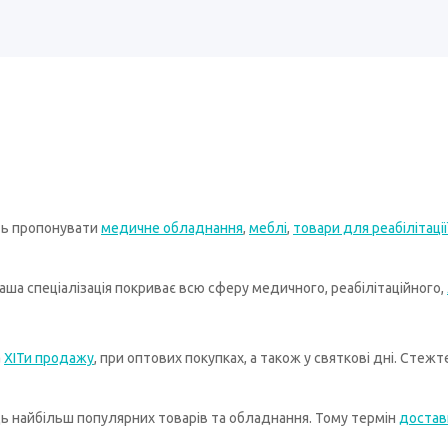
ть пропонувати
медичне обладнання
,
меблі
,
товари для реабілітації
ша спеціалізація покриває всю сферу медичного, реабілітаційного,
а
ХІТи продажу
, при оптових покупках, а також у святкові дні. Стеж
иць найбільш популярних товарів та обладнання. Тому термін
достав