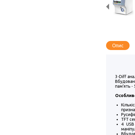
Опис
3-Diff ан
Вбудован
пам’ять -
Особливо
Кільк
призна
Русифі
TFT се
4 USB 
маніпу
Вбудов