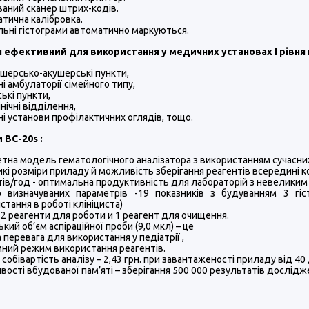
аний сканер штрих-кодів.
тична калібровка.
ьні гістограми автоматично маркуються.
 ефективний для використання у медичних установах І рівня
ерсько-акушерські пункти,
і амбулаторії сімейного типу,
ькі пункти,
нічні відділення,
і установи профілактичних оглядів, тощо.
 BC-20s :
на модель гематологічного аналізатора з використанням сучасних
кі розміри приладу й можливість зберігання реагентів всередині ко
тів/год - оптимальна продуктивність для лабораторій з невеликим 
р визначуваних параметрів -19 показників з будуванням 3 гі
стання в роботі клініциста)
 2 реагенти для роботи и 1 реагент для очищення.
кий об’єм аспіраційної проби (9,0 мкл) – це
 перевага для використання у педіатрії ,
ний режим використання реагентів.
 собівартість аналізу – 2,43 грн. при завантаженості приладу від 4
ості вбудованої пам’яті – зберігання 500 000 результатів досліджен