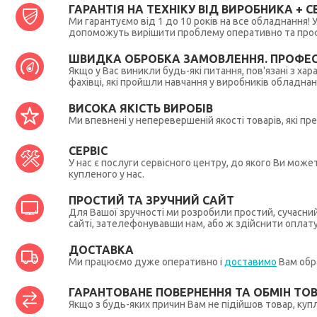
ГАРАНТІЯ НА ТЕХНІКУ ВІД ВИРОБНИКА + СЕ
Ми гарантуємо від 1 до 10 років на все обладнання!
допоможуть вирішити проблему оперативно та профес
ШВИДКА ОБРОБКА ЗАМОВЛЕННЯ. ПРОФЕС
Якщо у Вас виникли будь-які питання, пов'язані з ха
фахівці, які пройшли навчання у виробників обладна
ВИСОКА ЯКІСТЬ ВИРОБІВ
Ми впевнені у неперевершеній якості товарів, які п
СЕРВІС
У нас є послуги сервісного центру, до якого Ви мож
купленого у нас.
ПРОСТИЙ ТА ЗРУЧНИЙ САЙТ
Для Вашої зручності ми розробили простий, сучасни
сайті, зателефонувавши нам, або ж здійснити оплат
ДОСТАВКА
Ми працюємо дуже оперативно і
доставимо
Вам обра
ГАРАНТОВАНЕ ПОВЕРНЕННЯ ТА ОБМІН ТО
Якщо з будь-яких причин Вам не підійшов товар, купл