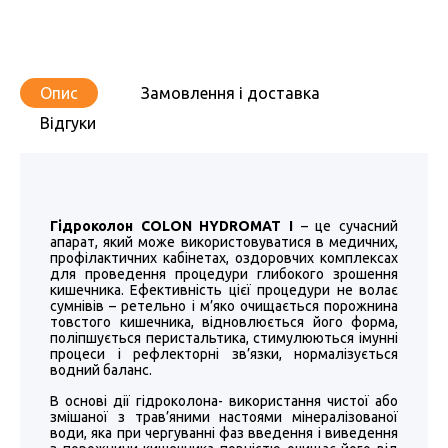
Опис
Замовлення і доставка
Відгуки
Гідроколон COLON HYDROMAT I
– це сучасний
апарат, який може використовуватися в медичних,
профілактичних кабінетах, оздоровчих комплексах
для проведення процедури глибокого зрошення
кишечника. Ефективність цієї процедури не волає
сумнівів – ретельно і м’яко очищається порожнина
товстого кишечника, відновлюється його форма,
поліпшується перистальтика, стимулюються імунні
процеси і рефлекторні зв’язки, нормалізується
водний баланс.
В основі дії гідроколона- використання чистої або
змішаної з трав’яними настоями мінералізованої
води, яка при чергуванні фаз введення і виведення