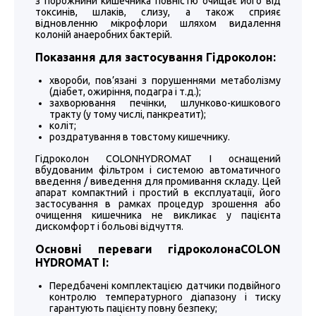
з порожнини кишечника повністю очищає його від
токсинів, шлаків, слизу, а також сприяє
відновленню мікрофлори шляхом видалення
колоній анаеробних бактерій.
Показання для застосування Гідроколон:
хвороби, пов’язані з порушеннями метаболізму
(діабет, ожиріння, подагра і т.д.);
захворювання печінки, шлунково-кишкового
тракту (у тому числі, панкреатит);
коліт;
роздратування в товстому кишечнику.
Гідроколон COLONHYDROMAT I оснащений
вбудованим фільтром і системою автоматичного
введення / виведення для промивання складу. Цей
апарат компактний і простий в експлуатації, його
застосування в рамках процедур зрошення або
очищення кишечника не викликає у пацієнта
дискомфорт і больові відчуття.
Основні переваги гідроколонаCOLON
HYDROMAT I:
Передбачені комплектацією датчики подвійного
контролю температурного діапазону і тиску
гарантують пацієнту повну безпеку;