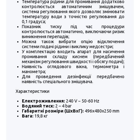
Температура рідини для промивання додатково
контролюється автоматичним змішувачем,
система регулювання якого дозволяє змінювати
температуру води з точністю регулювання до
0,1 градуса;
Показник тиску під час процедури
контролюється автоматично, виключаючи ризик
виникнення перепадів;
Можна також вибрати опцію відключення
системи подачі рідини і виклику медсестри;
У комплектацію входить апарат для насичення
промивання складу киснем (передбачений
механізм регулювання швидкості і обсягу подачі);
Наявність оглядового вікна, термометра і
манометра;
Для проведення дезінфекції передбачено
наявність спеціального змішувача.
Характеристики
Електроживлення:
240 V ~ 50-60 Hz
Водяний тиск:
2 – 4 bar
Габаритні розміри (ШхВхГ):
496х480х250 mm
Вага:
19,8 кг