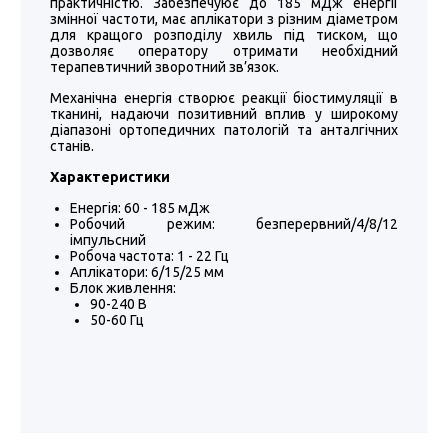
практичністю. Забезпечуює до 185 мДж енергії
змінної частоти, має аплікатори з різним діаметром
для кращого розподілу хвиль під тиском, що
дозволяє оператору отримати необхідний
терапевтичний зворотний зв’язок.
Механічна енергія створює реакції біостимуляції в
тканині, надаючи позитивний вплив у широкому
діапазоні ортопедичних патологій та анталгічних
станів.
Характеристики
Енергія: 60 - 185 мДж
Робочий режим: безперервний/4/8/12
імпульсний
Робоча частота: 1 - 22 Гц
Аплікатори: 6/15/25 мм
Блок живлення:
90-240 В
50-60 Гц