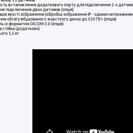
 вибір УЗ датчиків
сть встановлення додаткового порту для підключення 2-х датчик
не підключення двох датчиків (опція)
ація якості зображення (обробка зображення IP - одним натисканням
ння обсягу вбудованого жорсткого диска до 320 ГБт (опція)
сть із форматом DICOM 3.0 (опція)
а стійка (додатково)
ього 5,5 кг