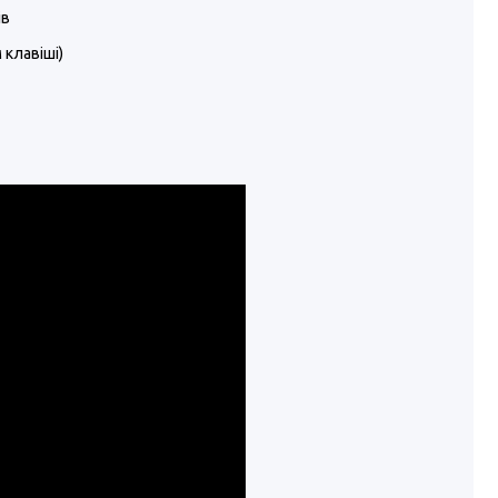
ів
 клавіші)