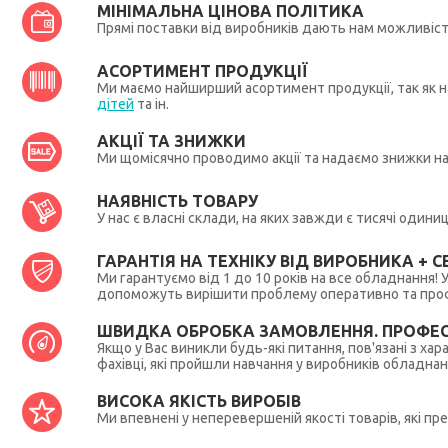
МІНІМАЛЬНА ЦІНОВА ПОЛІТИКА
Прямі поставки від виробників дають нам можливіс
АСОРТИМЕНТ ПРОДУКЦІЇ
Ми маємо найширший асортимент продукції, так як на
дітей
та ін.
АКЦІЇ ТА ЗНИЖКИ
Ми щомісячно проводимо акції та надаємо знижки н
НАЯВНІСТЬ ТОВАРУ
У нас є власні склади, на яких завжди є тисячі один
ГАРАНТІЯ НА ТЕХНІКУ ВІД ВИРОБНИКА + СЕ
Ми гарантуємо від 1 до 10 років на все обладнання!
допоможуть вирішити проблему оперативно та профес
ШВИДКА ОБРОБКА ЗАМОВЛЕННЯ. ПРОФЕС
Якщо у Вас виникли будь-які питання, пов'язані з ха
фахівці, які пройшли навчання у виробників обладна
ВИСОКА ЯКІСТЬ ВИРОБІВ
Ми впевнені у неперевершеній якості товарів, які п