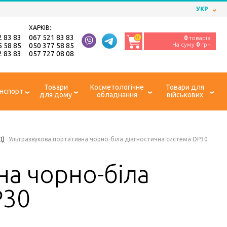
УКР
ХАРКІВ:
2 83 83
067 521 83 83
0
0
товарів
На суму
0
грн
5 58 85
050 377 58 85
2 83 83
057 727 08 08
Товари
Косметологічне
Товари для
нспорт
для дому
обладнання
військових
Д)
Ультразвукова портативна чорно-біла діагностична система DP30
на чорно-біла
P30