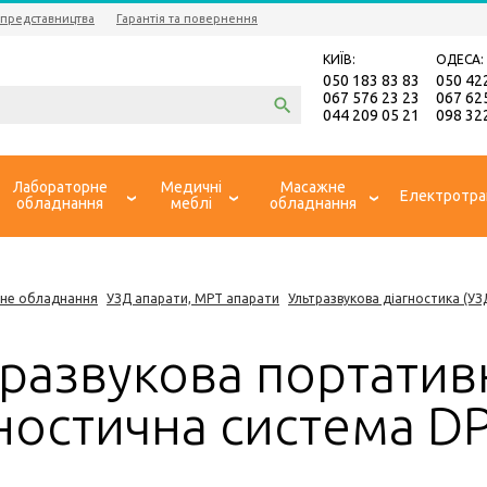
 представництва
Гарантія та повернення
КИЇВ:
ОДЕСА:
050 183 83 83
050 42
067 576 23 23
067 62
044 209 05 21
098 32
Лабораторне
Медичні
Масажне
Електротра
обладнання
меблі
обладнання
не обладнання
УЗД апарати, МРТ апарати
Ультразвукова діагностика (УЗ
развукова портатив
гностична система D