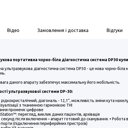
Відео
Замовлення і доставка
Відгуки
укова портативна чорно-біла діагностична система DP30 куп
а ультразвукова діагностична система DP30 - це нова чорно-біла 
нь.
вага даного апарату забезпечує максимальну його мобільність.
сті ультразвукової системи DP-30:
: рідкокристалічний, діагональ - 12,1”, можливість зміни кута нахил
ізуалізації з тканинною гармонікою THI
ання променя: цифрове
iStation™: перегляд, виклик даних пацієнтів, архівація
7 секунд після включення – апарат готовий до сканування. • Робота 
-порти (підключення периферійних пристроїв)