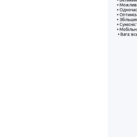
• Великий
• Можливі
• Одночас
• Оптиміз
• Збільше
• Сумісні
• Мобільн
• Вага: вс