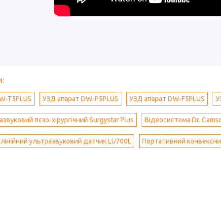
:
DW-T5PLUS
УЗД апарат DW-Р5PLUS
УЗД апарат DW-F5PLUS
У
звуковий пєзо-хірургічний Surgystar Plus
Відеосистема Dr. Cams
лінійний ультразвуковий датчик LU700L
Портативний конвексни