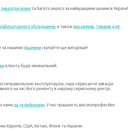
,
інвалідні візки
та багато іншого за найкращими цінами в Україні!
лабораторного обладнання
, а також
масажерів
,
товарів для
те за нашими
Акциями
і купуйте ще вигідніше!
ки
клієнту буде мінімальний.
х із неправильною експлуатацією, наші сервісанти завжди
ного на час його ремонту в нашому сервісному центрі.
 з нами
за телефонами
. У нас працюють високопрофесійні
и Європи, США, Китаю, Японії та України.