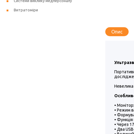
Системи виклику медперсоналу
Витратоміри
Опис
Ультразв
Портативн
дослідже
Невелика 
Особливо
• Монітор
• Режим в
• Формув
• Функція 
• Через 1
• Два USB