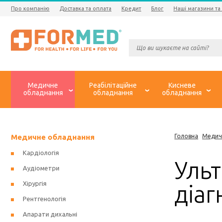
Про компанію
Доставка та оплата
Кредит
Блог
Наші магазини та
Медичне
Реабілітаційне
Кисневе
обладнання
обладнання
обладнання
Медичне обладнання
Головна
Медич
Кардіологія
Ульт
Аудіометри
Хірургія
діа
Рентгенологія
Апарати дихальні