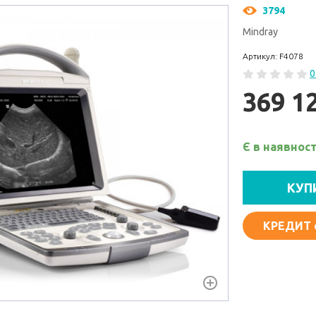
3794
Mindray
Артикул: F4078
0
369 1
Є в наявност
КУП
КРЕДИТ