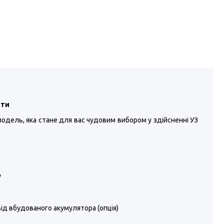
ити
модель, яка стане для вас чудовим вибором у здійсненні УЗ
у
від вбудованого акумулятора (опція)