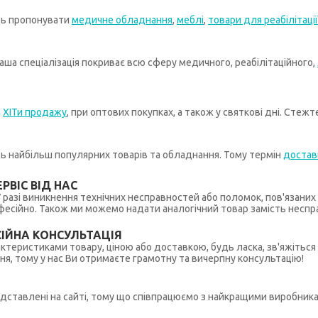
ть пропонувати
медичне обладнання
,
меблі
,
товари для реабілітації
ша спеціалізація покриває всю сферу медичного, реабілітаційного,
а
ХІТи продажу
, при оптових покупках, а також у святкові дні. Стеж
иць найбільш популярних товарів та обладнання. Тому термін
достав
РВІС ВІД НАС
 У разі виникнення технічних несправностей або поломок, пов'язани
ійно. Також ми можемо надати аналогічний товар замість несправ
ІЙНА КОНСУЛЬТАЦІЯ
рактеристиками товару, ціною або доставкою, будь ласка, зв'яжіться
ння, тому у нас Ви отримаєте грамотну та вичерпну консультацію!
редставлені на сайті, тому що співпрацюємо з найкращими виробникам