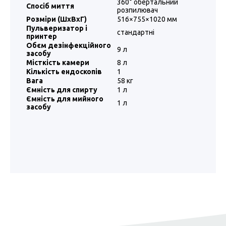
360° обертальний
Спосіб миття
розпилювач
Розміри (ШxВxГ)
516×755×1020 мм
Пульверизатор і
стандартні
принтер
Обєм дезінфекційного
9 л
засобу
Місткість камери
8 л
Кількість ендоскопів
1
Вага
58 кг
Ємність для спирту
1 л
Ємність для мийного
1 л
засобу