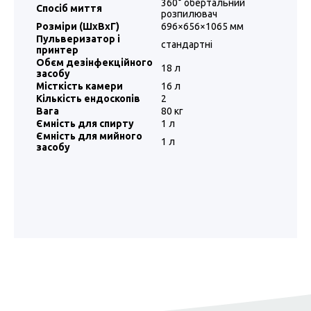
360° обертальний
Спосіб миття
розпилювач
Розміри (ШxВxГ)
696×656×1065 мм
Пульверизатор і
стандартні
принтер
Обєм дезінфекційного
18 л
засобу
Місткість камери
16 л
Кількість ендоскопів
2
Вага
80 кг
Ємність для спирту
1 л
Ємність для мийного
1 л
засобу