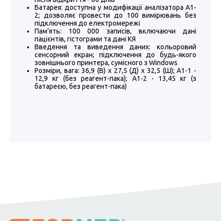
Батарея:
доступна у модифікації аналізатора A1-
2; дозволяє провести до 100 вимірювань без
підключення до електромережі
Пам’ять:
100 000 записів, включаючи дані
пацієнтів, гістограми та дані КЯ
Введення та виведення даних:
кольоровий
сенсорний екран; підключення до будь-якого
зовнішнього принтера, сумісного з Windows
Розміри, вага:
36,9 (В) х 27,5 (Д) х 32,5 (Ш); А1-1 -
12,9 кг (без реагент-пака); А1-2 - 13,45 кг (з
батареєю, без реагент-пака)