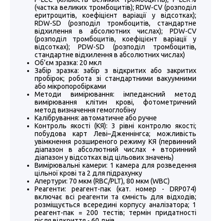
(частка великих тромбоцитів); RDW-CV (розподіл
еритроцитів, коефіцієнт варіації у відсотках);
RDW-SD (розподіл тромбоцитів, стандартне
відхилення в абсолютних числах); PDW-CV
(розподіл тромбоцитів, коефіцієнт варіації у
відсотках); PDW-SD (розподіл тромбоцитів,
стандартне відхилення в абсолютних числах)
Об’єм зразка:
20 мкл
Забір зразка:
забір з відкритих або закритих
пробірок; робота зі стандартними вакуумними
або мікропоробірками
Методи вимірювання:
імпедансний метод
вимірювання клітин крові, фотометричний
метод визначення гемоглобіну
Калібрування:
автоматичне або ручне
Контроль якості (КЯ):
3 рівні контролю якості;
побудова карт Леві–Дженнінгса; можливість
увімкнення розширеного режиму КЯ (первинний
діапазон в абсолютний числах + вторинний
діапазон у відсотках від цільових значень)
Вимірювальні камери:
1 камера для розведення
цільної крові та 2 для підрахунку
Апертури:
70 мкм (RBC/PLT), 80 мкм (WBC)
Реагенти:
реагент-пак (кат. номер - DRP074)
включає всі реагенти та ємність для відходів;
розміщується всередині корпусу аналізатора; 1
реагент-пак = 200 тестів; термін придатності
після відкриття - 60 днів