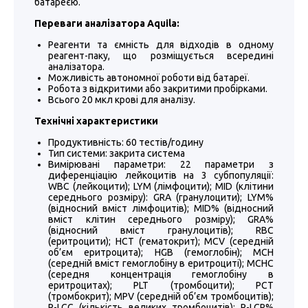
батареєю.
Переваги аналізатора Aquila:
Реагенти та ємність для відходів в одному
реагент-паку, що розміщується всередині
аналізатора.
Можливість автономної роботи від батареї.
Робота з відкритими або закритими пробірками.
Всього 20 мкл крові для аналізу.
Технічні характеристики
Продуктивність:
60 тестів/годину
Тип системи:
закрита система
Вимірювані параметри:
22 параметри з
диференціацію лейкоцитів на 3 субпопуляції:
WBC (лейкоцити); LYM (лімфоцити); MID (клітини
середнього розміру): GRA (гранулоцити); LYM%
(відносний вміст лімфоцитів); MID% (відносний
вміст клітин середнього розміру); GRA%
(відносний вміст гранулоцитів); RBC
(еритроцити); HCT (гематокрит); MCV (середній
об’єм еритроцита); HGB (гемоглобін); MCH
(середній вміст гемоглобіну в еритроциті); MCHC
(середня концентрація гемоглобіну в
еритроцитах); PLT (тромбоцити); PCT
(тромбокрит); MPV (середній об’єм тромбоцитів);
P-LCC (кількість великих тромбоцитів); P-LCR%