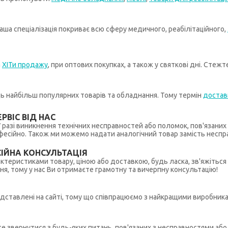
ша спеціалізація покриває всю сферу медичного, реабілітаційного,
а
ХІТи продажу
, при оптових покупках, а також у святкові дні. Стеж
иць найбільш популярних товарів та обладнання. Тому термін
достав
РВІС ВІД НАС
 У разі виникнення технічних несправностей або поломок, пов'язани
ійно. Також ми можемо надати аналогічний товар замість несправ
ІЙНА КОНСУЛЬТАЦІЯ
рактеристиками товару, ціною або доставкою, будь ласка, зв'яжіться
ння, тому у нас Ви отримаєте грамотну та вичерпну консультацію!
редставлені на сайті, тому що співпрацюємо з найкращими виробникам
ете звернутися з будь-яких питань, пов'язаних з несправностями а