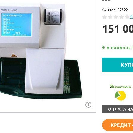
Артикул: F0700
0
151 0
Є в наявност
КУП
ОПЛАТА Ч
КРЕДИТ