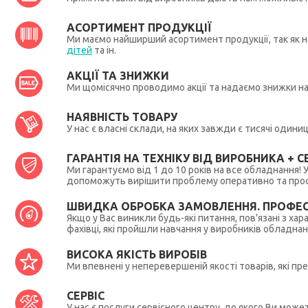
АСОРТИМЕНТ ПРОДУКЦІЇ
Ми маємо найширший асортимент продукції, так як на
дітей
та ін.
АКЦІЇ ТА ЗНИЖКИ
Ми щомісячно проводимо акції та надаємо знижки н
НАЯВНІСТЬ ТОВАРУ
У нас є власні склади, на яких завжди є тисячі один
ГАРАНТІЯ НА ТЕХНІКУ ВІД ВИРОБНИКА + СЕ
Ми гарантуємо від 1 до 10 років на все обладнання!
допоможуть вирішити проблему оперативно та профес
ШВИДКА ОБРОБКА ЗАМОВЛЕННЯ. ПРОФЕС
Якщо у Вас виникли будь-які питання, пов'язані з ха
фахівці, які пройшли навчання у виробників обладна
ВИСОКА ЯКІСТЬ ВИРОБІВ
Ми впевнені у неперевершеній якості товарів, які п
СЕРВІС
У нас є послуги сервісного центру, до якого Ви мож