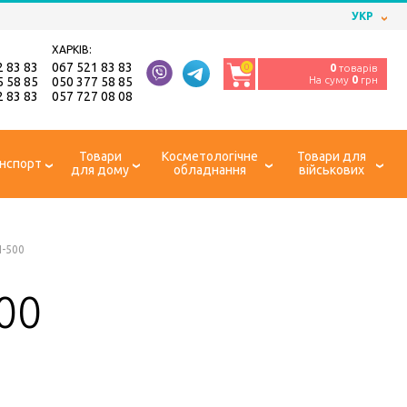
УКР
ХАРКІВ:
2 83 83
067 521 83 83
0
0
товарів
На суму
0
грн
5 58 85
050 377 58 85
2 83 83
057 727 08 08
Товари
Косметологічне
Товари для
нспорт
для дому
обладнання
військових
H-500
500