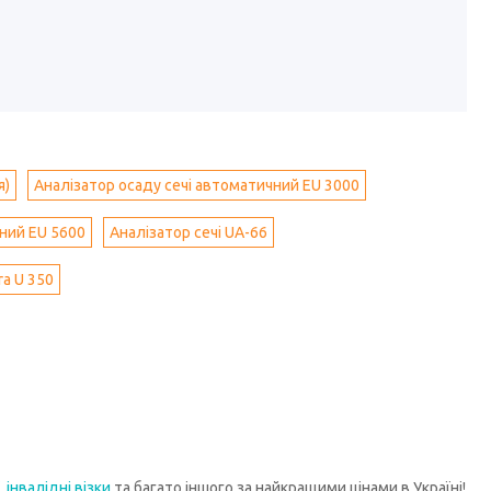
я)
Аналізатор осаду сечі автоматичний EU 3000
чний EU 5600
Аналізатор сечі UA-66
a U 350
,
інвалідні візки
та багато іншого за найкращими цінами в Україні!