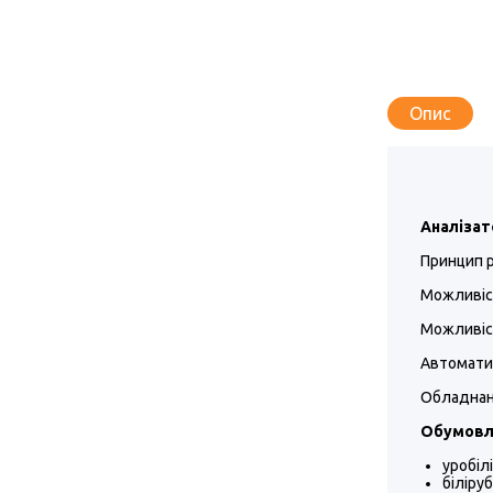
Опис
Аналізато
Принцип р
Можливіст
Можливіс
Автоматич
Обладнан
Обумовл
уробіл
біліру