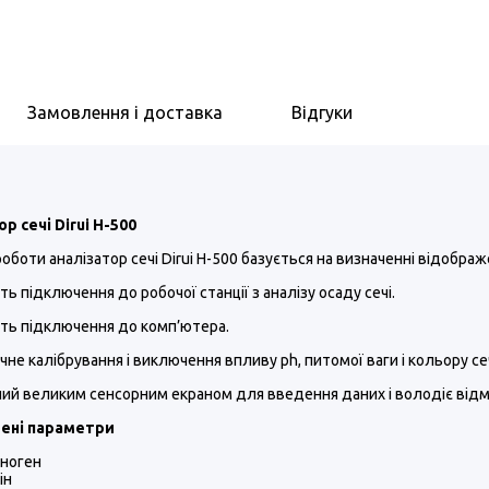
Замовлення і доставка
Відгуки
р сечі Dirui H-500
оботи аналізатор сечі Dirui H-500 базується на визначенні відображ
ь підключення до робочої станції з аналізу осаду сечі.
ть підключення до комп’ютера.
не калібрування і виключення впливу ph, питомої ваги і кольору се
ий великим сенсорним екраном для введення даних і володіє від
ені параметри
іноген
бін