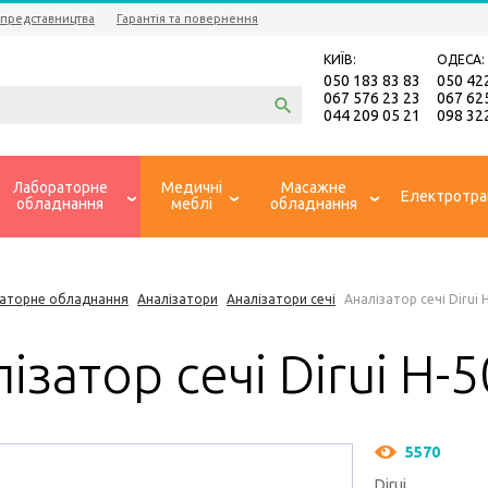
 представництва
Гарантія та повернення
КИЇВ:
ОДЕСА:
050 183 83 83
050 42
067 576 23 23
067 62
044 209 05 21
098 32
Лабораторне
Медичні
Масажне
Електротра
обладнання
меблі
обладнання
аторне обладнання
Аналізатори
Аналізатори сечі
Аналізатор сечі Dirui 
ізатор сечі Dirui H-
5570
Dirui