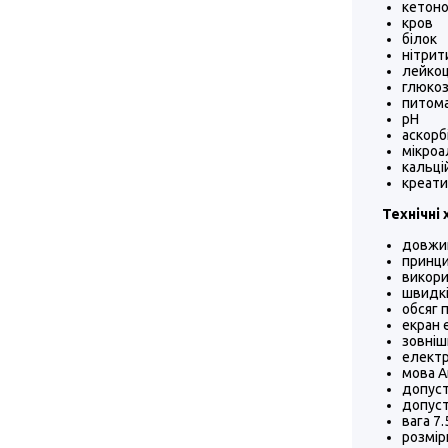
кетоно
кров
білок
нітри
лейко
глюко
питома
pH
аскорб
мікроа
кальці
креати
Технічні
довжин
принци
викори
швидкі
обсяг 
екран 
зовніш
електр
мова А
допуст
допуст
вага 7.
розмір