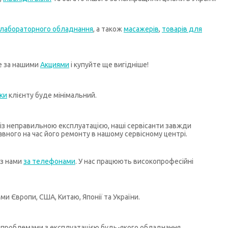
лабораторного обладнання
, а також
масажерів
,
товарів для
те за нашими
Акциями
і купуйте ще вигідніше!
ки
клієнту буде мінімальний.
х із неправильною експлуатацією, наші сервісанти завжди
ного на час його ремонту в нашому сервісному центрі.
 з нами
за телефонами
. У нас працюють високопрофесійні
и Європи, США, Китаю, Японії та України.
бо проблемами з експлуатацією будь-якого обладнання,