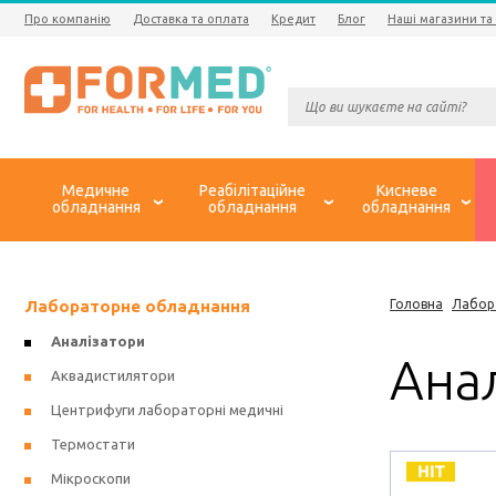
Про компанію
Доставка та оплата
Кредит
Блог
Наші магазини та
Медичне
Реабілітаційне
Кисневе
обладнання
обладнання
обладнання
Лабораторне обладнання
Головна
Лабор
Аналізатори
Анал
Аквадистилятори
Центрифуги лабораторні медичні
Термостати
Мікроскопи