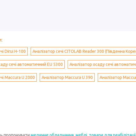
:
чі Dirui H-100
Аналізатор сечі CITOLAB Reader 300 (Південна Коре
саду сечі автоматичний EU 5300
Аналізатор осаду сечі автомати
чі Maccura U 2000
Аналізатор Maccura U 390
Аналізатор Maccur
ть пропонувати
медичне обладнання
,
меблі
,
товари для реабілітації