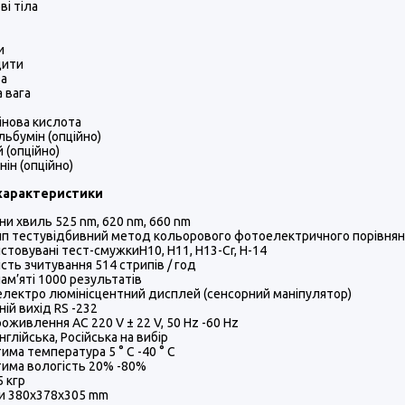
ві тіла
ти
цити
за
 вага
інова кислота
льбумін (опційно)
й (опційно)
нін (опційно)
 характеристики
и хвиль 525 nm, 620 nm, 660 nm
п тестувідбивний метод кольорового фотоелектричного порівня
стовувані тест-смужкиH10, Н11, Н13-Сr, H-14
сть зчитування 514 стрипів / год
пам’яті 1000 результатів
електро люмінісцентний дисплей (сенсорний маніпулятор)
ній вихід RS -232
оживлення AC 220 V ± 22 V, 50 Hz -60 Hz
нглійська, Російська на вибір
има температура 5 ° C -40 ° C
има вологість 20% -80%
5 кгр
и 380x378x305 mm