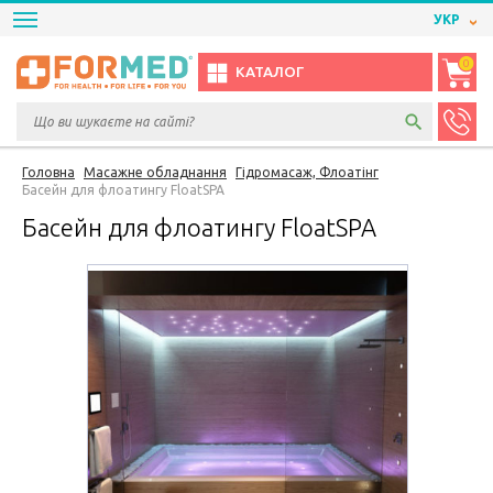
УКР
0
КАТАЛОГ
Головна
Масажне обладнання
Гідромасаж, Флоатінг
Басейн для флоатингу FloatSPA
Басейн для флоатингу FloatSPA