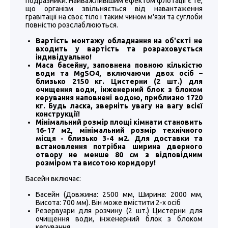
подразники. Найважливішим ефектом флотації є те,
що організм звільняється від навантаження
гравітації на своє тіло і таким чином м'язи та суглоби
повністю розслаблюються.
Вартість монтажу обладнання на об'єкті не
входить у вартість та розраховується
індивідуально!
Маса басейну, заповнена повною кількістю
води та MgSO4, включаючи двох осіб –
близько 2150 кг. Цистерни (2 шт.) для
очищення води, інженерний блок з блоком
керування наповнені водою, приблизно 1720
кг. Будь ласка, зверніть увагу на вагу всієї
конструкції!
Мінімальний розмір площі кімнати становить
16-17 м2, мінімальний розмір технічного
місця - близько 3-4 м2. Для доставки та
встановлення потрібна ширина дверного
отвору не менше 80 см з відповідним
розміром та висотою коридору!
Басейн включає:
Басейн (Довжина: 2500 мм, Ширина: 2000 мм,
Висота: 700 мм). Він може вмістити 2-х осіб
Резервуари для розчину (2 шт.) Цистерни для
очищення води, інженерний блок з блоком
керування.