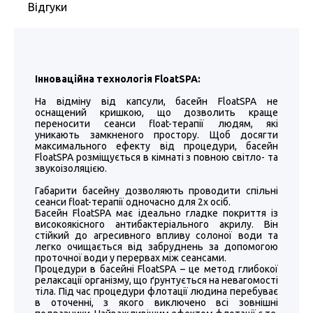
Відгуки
Інноваційна технологія FloatSPA:
На відміну від капсули, басейн FloatSPA не
оснащений кришкою, що дозволить краще
переносити сеанси float-терапії людям, які
уникають замкненого простору. Щоб досягти
максимального ефекту від процедури, басейн
FloatSPA розміщується в кімнаті з повною світло- та
звукоізоляцією.
Габарити басейну дозволяють проводити спільні
сеанси float-терапії одночасно для 2х осіб.
Басейн FloatSPA має ідеально гладке покриття із
високоякісного антибактеріального акрилу. Він
стійкий до агресивного впливу солоної води та
легко очищається від забруднень за допомогою
проточної води у перервах між сеансами.
Процедури в басейні FloatSPA – це метод глибокої
релаксації організму, що ґрунтується на невагомості
тіла. Під час процедури флотації людина перебуває
в оточенні, з якого виключено всі зовнішні