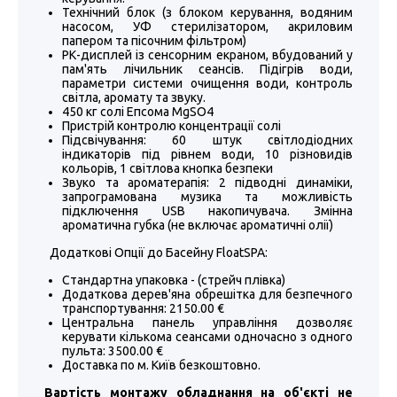
Технічний блок (з блоком керування, водяним
насосом, УФ стерилізатором, акриловим
папером та пісочним фільтром)
РК-дисплей із сенсорним екраном, вбудований у
пам'ять лічильник сеансів. Підігрів води,
параметри системи очищення води, контроль
світла, аромату та звуку.
450 кг солі Епсома MgSO4
Пристрій контролю концентрації солі
Підсвічування: 60 штук світлодіодних
індикаторів під рівнем води, 10 різновидів
кольорів, 1 світлова кнопка безпеки
Звуко та ароматерапія: 2 підводні динаміки,
запрограмована музика та можливість
підключення USB накопичувача. Змінна
ароматична губка (не включає ароматичні олії)
Додаткові Опції до Басейну FloatSPA:
Стандартна упаковка - (стрейч плівка)
Додаткова дерев'яна обрешітка для безпечного
транспортування: 2150.00 €
Центральна панель управління дозволяє
керувати кількома сеансами одночасно з одного
пульта: 3500.00 €
Доставка по м. Київ безкоштовно.
Вартість монтажу обладнання на об'єкті не