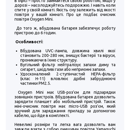
в офісі – просто займайтеся своєю роботою, якщо у
дорозі – насолоджуйтесь подорожжю. І навіть коли
спите у своїй кімнаті. Якість сну залежить від якості
повітря у вашій кімнаті. Про це подбає очисник
повітря Oxygen Mini.
До того ж, вбудована батарея забезпечує роботу
пристрою до 6 годин.
Особливості
:
Вбудована UVC-лампа, довжина хвилі якої
становить 200-280 нм, знищує бактерії та віруси,
проникаючи в їхню структуру.
Вугільний фільтр нейтралізує запахи диму та
сигарет, шкідливі гази або неприємні запахи.
Удосконалений 2-ступінчастий HEPA-фільтр
(клас H-11) вловлює дрібні забруднюючі
частинки PM2.5.
Oxygen Mini має USB-роз'єм для підзарядки
зовнішніх пристроїв. Вбудована батарея дозволить
зарядити планшет або мобільний пристрій. Також
міні-очисник повітря має micro-USB роз'єм, який
зручний для заряджання приладу за допомогою
кабелю, що йде в комплекті.
Невеликі розміри та легка вага дозволять вам
завжди взяти з собою очищувач повітря Yamaguchi