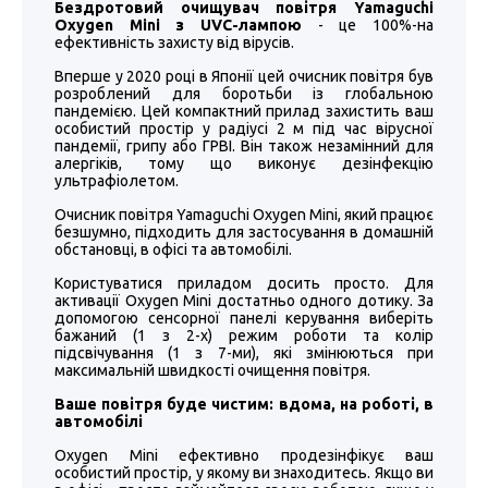
Бездротовий очищувач повітря Yamaguchi
Oxygen Mini з UVC-лампою
- це 100%-на
ефективність захисту від вірусів.
Вперше у 2020 році в Японії цей очисник повітря був
розроблений для боротьби із глобальною
пандемією. Цей компактний прилад захистить ваш
особистий простір у радіусі 2 м під час вірусної
пандемії, грипу або ГРВІ. Він також незамінний для
алергіків, тому що виконує дезінфекцію
ультрафіолетом.
Очисник повітря Yamaguchi Oxygen Mini, який працює
безшумно, підходить для застосування в домашній
обстановці, в офісі та автомобілі.
Користуватися приладом досить просто. Для
активації Oxygen Mini достатньо одного дотику. За
допомогою сенсорної панелі керування виберіть
бажаний (1 з 2-х) режим роботи та колір
підсвічування (1 з 7-ми), які змінюються при
максимальній швидкості очищення повітря.
Ваше повітря буде чистим: вдома, на роботі, в
автомобілі
Oxygen Mini ефективно продезінфікує ваш
особистий простір, у якому ви знаходитесь. Якщо ви