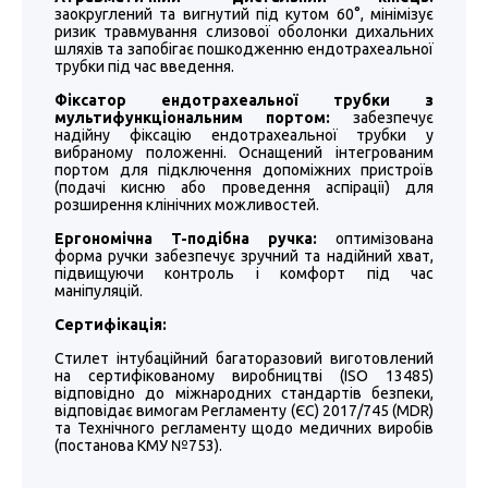
заокруглений та вигнутий під кутом 60°, мінімізує
ризик травмування слизової оболонки дихальних
шляхів та запобігає пошкодженню ендотрахеальної
трубки під час введення.
Фіксатор ендотрахеальної трубки з
мультифункціональним портом:
забезпечує
надійну фіксацію ендотрахеальної трубки у
вибраному положенні. Оснащений інтегрованим
портом для підключення допоміжних пристроїв
(подачі кисню або проведення аспірації) для
розширення клінічних можливостей.
Ергономічна T-подібна ручка:
оптимізована
форма ручки забезпечує зручний та надійний хват,
підвищуючи контроль і комфорт під час
маніпуляцій.
Сертифікація:
Cтилет інтубаційний багаторазовий виготовлений
на сертифікованому виробництві (ISO 13485)
відповідно до міжнародних стандартів безпеки,
відповідає вимогам Регламенту (ЄС) 2017/745 (MDR)
та Технічного регламенту щодо медичних виробів
(постанова КМУ №753).