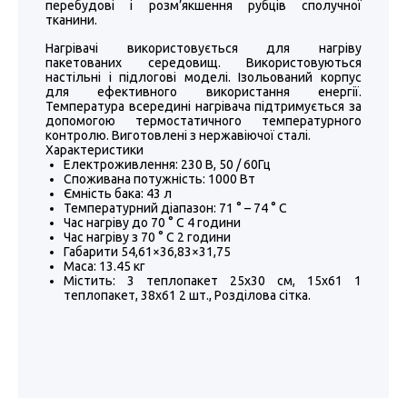
перебудові і розм’якшення рубців сполучної
тканини.
Нагрівачі використовується для нагріву
пакетованих середовищ. Використовуються
настільні і підлогові моделі. Ізольований корпус
для ефективного використання енергії.
Температура всередині нагрівача підтримується за
допомогою термостатичного температурного
контролю. Виготовлені з нержавіючої сталі.
Характеристики
Електроживлення: 230 В, 50 / 60Гц
Споживана потужність: 1000 Вт
Ємність бака: 43 л
Температурний діапазон: 71 ° – 74 ° C
Час нагріву до 70 ° C 4 години
Час нагріву з 70 ° C 2 години
Габарити 54,61×36,83×31,75
Маса: 13.45 кг
Містить: 3 теплопакет 25х30 см, 15х61 1
теплопакет, 38х61 2 шт., Розділова сітка.