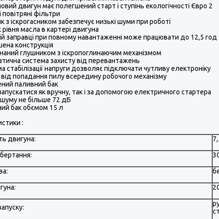
овий двигун має полегшений старт і ступінь екологічності Євро 2
і повітряні фільтри
к з іскрогасником забезпечує низькі шуми при роботі
 рівня масла в картері двигуна
ій заправці при повному навантаженні може працювати до 12,5 год
ена конструкція
аний глушником з іскропоглинаючим механізмом
тична система захисту від перевантажень
а стабілізації напруги дозволяє підключати чутливу електроніку
 від попадання пилу всередину робочого механізму
ний паливний бак
апускатися як вручну, так і за допомогою електричного стартера
 шуму не більше 72 дБ
ий бак обємом 15 л
стики :
ть двигуна:
7
обертання:
3
ва:
б
гуна:
2
р
апуску:
с