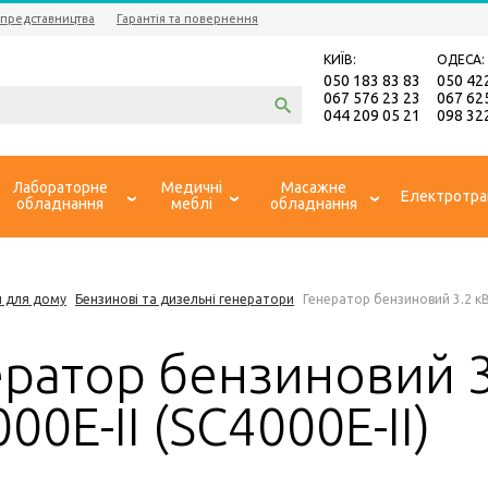
 представництва
Гарантія та повернення
КИЇВ:
ОДЕСА:
050 183 83 83
050 42
067 576 23 23
067 62
044 209 05 21
098 32
Лабораторне
Медичні
Масажне
Електротра
обладнання
меблі
обладнання
и для дому
Бензинові та дизельні генератори
Генератор бензиновий 3.2 кВт
ератор бензиновий 
00E-II (SC4000E-II)