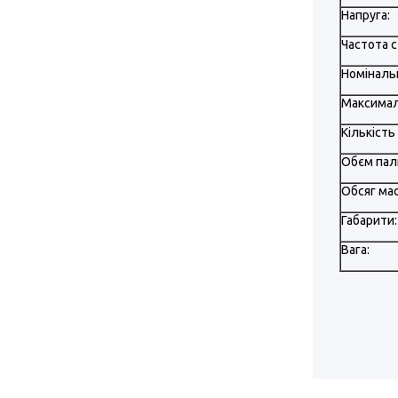
Напруга:
Частота с
Номіналь
Максимал
Кількість
Обєм пал
Обсяг мас
Габарити:
Вага: