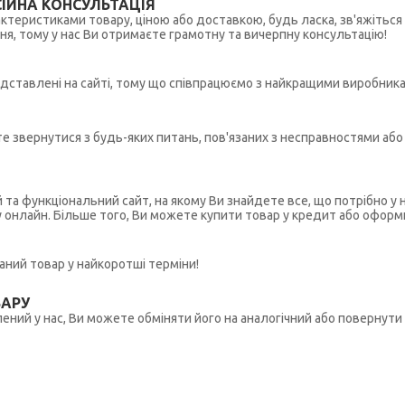
ІЙНА КОНСУЛЬТАЦІЯ
рактеристиками товару, ціною або доставкою, будь ласка, зв'яжіться
ння, тому у нас Ви отримаєте грамотну та вичерпну консультацію!
редставлені на сайті, тому що співпрацюємо з найкращими виробникам
ете звернутися з будь-яких питань, пов'язаних з несправностями а
й та функціональний сайт, на якому Ви знайдете все, що потрібно 
у онлайн. Більше того, Ви можете купити товар у кредит або оформ
ний товар у найкоротші терміни!
ВАРУ
ений у нас, Ви можете обміняти його на аналогічний або повернути 