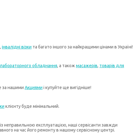
,
інвалідні візки
та багато іншого за найкращими цінами в Україні!
лабораторного обладнання
, а також
масажерів
,
товарів для
те за нашими
Акциями
і купуйте ще вигідніше!
ки
клієнту буде мінімальний.
х із неправильною експлуатацією, наші сервісанти завжди
ного на час його ремонту в нашому сервісному центрі.