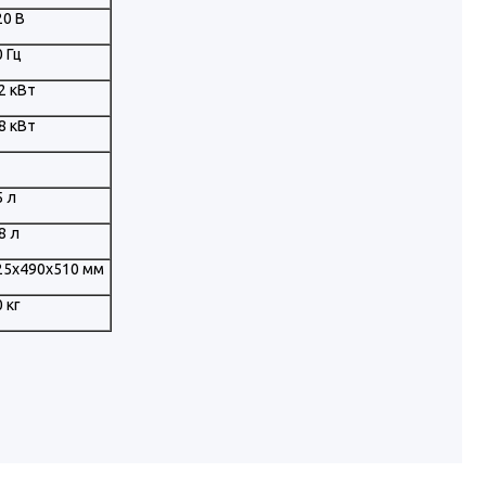
20 В
0 Гц
,2 кВт
,8 кВт
5 л
8 л
25х490х510 мм
 кг