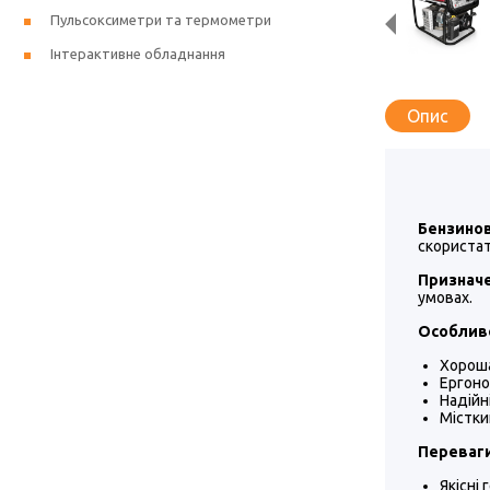
Пульсоксиметри та термометри
Інтерактивне обладнання
Опис
Бензинов
скористат
Признач
умовах.
Особливо
Хороша
Ергоно
Надійн
Містки
Переваги
Якісні