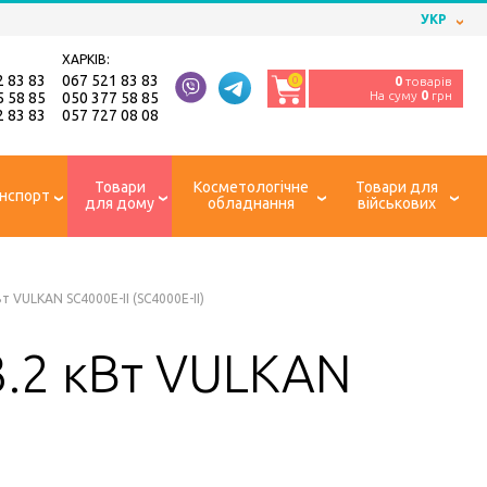
УКР
ХАРКІВ:
2 83 83
067 521 83 83
0
0
товарів
На суму
0
грн
5 58 85
050 377 58 85
2 83 83
057 727 08 08
Товари
Косметологічне
Товари для
нспорт
для дому
обладнання
військових
 VULKAN SC4000E-II (SC4000E-II)
3.2 кВт VULKAN