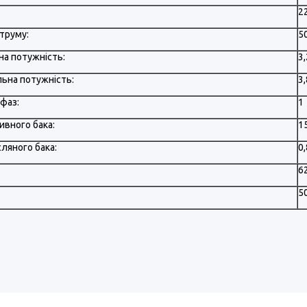
2
труму:
5
на потужність:
3
ьна потужність:
3
 фаз:
1
ивного бака:
1
ляного бака:
0,
6
50