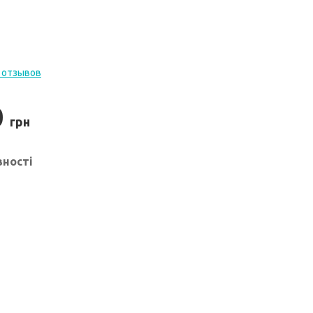
 отзывов
0
грн
вності