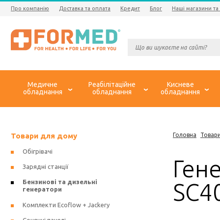
Про компанію
Доставка та оплата
Кредит
Блог
Наші магазини та
Медичне
Реабілітаційне
Кисневе
обладнання
обладнання
обладнання
Товари для дому
Головна
Товар
Обігрівачі
Ген
Зарядні станції
Бензинові та дизельні
SC40
генератори
Комплекти Ecoflow + Jackery