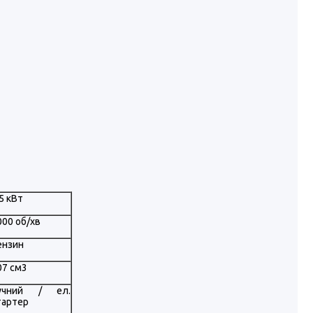
,5 кВт
000 об/хв
ензин
07 см3
учний / ел.
тартер