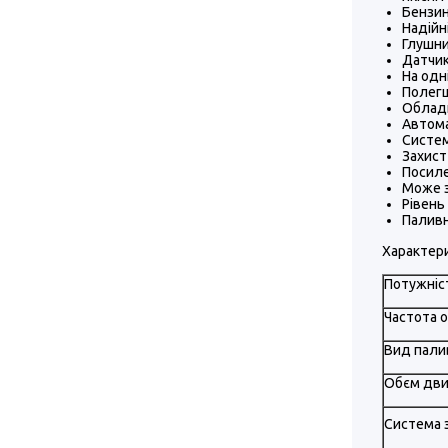
Бензин
Надійн
Глушни
Датчик
На одн
Полегш
Обладн
Автома
Систем
Захист
Посиле
Може з
Рівень
Паливн
Характери
Потужніс
Частота 
Вид пали
Обєм дви
Система з