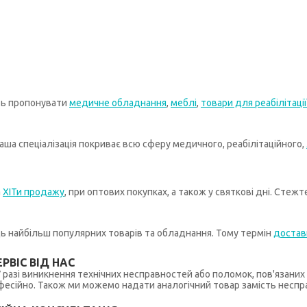
ть пропонувати
медичне обладнання
,
меблі
,
товари для реабілітації
ша спеціалізація покриває всю сферу медичного, реабілітаційного,
а
ХІТи продажу
, при оптових покупках, а також у святкові дні. Стеж
иць найбільш популярних товарів та обладнання. Тому термін
достав
РВІС ВІД НАС
 У разі виникнення технічних несправностей або поломок, пов'язани
ійно. Також ми можемо надати аналогічний товар замість несправ