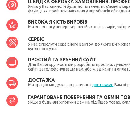
ШВИДКА ОБРОБКА ЗАМОВЛЕННЯ. ПРОФЕС
Якщо у Вас виникли будь-які питання, пов'язані з ха
фахівці, які пройшли навчання у виробників обладна
ВИСОКА ЯКІСТЬ ВИРОБІВ
Ми впевнені у неперевершеній якості товарів, які п
СЕРВІС
У нас є послуги сервісного центру, до якого Ви мож
купленого у нас.
ПРОСТИЙ ТА ЗРУЧНИЙ САЙТ
Для Вашої зручності ми розробили простий, сучасни
сайті, зателефонувавши нам, або ж здійснити оплат
ДОСТАВКА
Ми працюємо дуже оперативно і
доставимо
Вам обра
ГАРАНТОВАНЕ ПОВЕРНЕННЯ ТА ОБМІН ТО
Якщо з будь-яких причин Вам не підійшов товар, купл