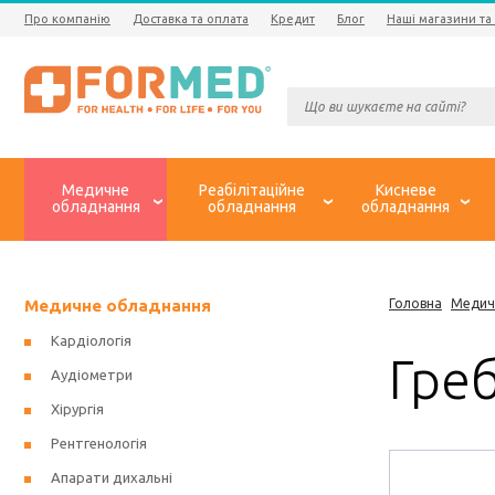
Про компанію
Доставка та оплата
Кредит
Блог
Наші магазини та
Медичне
Реабілітаційне
Кисневе
обладнання
обладнання
обладнання
Медичне обладнання
Головна
Медич
Кардіологія
Гре
Аудіометри
Хірургія
Рентгенологія
Апарати дихальні