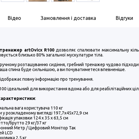
Відео
Замовлення і доставка
Відгуки
тренажер artOvicx R100
дозволяє спалювати максимальну кількі
вується близько 80% загальної мускулатури тіла.
ручному розташуванню сидіння, гребний тренажер чудово підходит
 ваша спина буде сильнішою, а ви почуватиметеся впевненіше.
ідображає повну інформацію про тренування.
R100 ідеальний для використання вдома або для реабілітаційних ціл
характеристики
:
альна вага користувача 110 кг
и у розкладеному вигляді 197,7х45х72,9 см
ікація упаковки 124 х 35 х 63,5 см
етто/брутто 29 кг/37 кг
онний Метр / Цифровий Монітор Так
ей LCD
аховика 2,5 кг