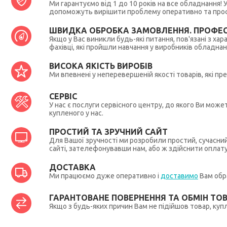
Ми гарантуємо від 1 до 10 років на все обладнання!
допоможуть вирішити проблему оперативно та профес
ШВИДКА ОБРОБКА ЗАМОВЛЕННЯ. ПРОФЕС
Якщо у Вас виникли будь-які питання, пов'язані з ха
фахівці, які пройшли навчання у виробників обладна
ВИСОКА ЯКІСТЬ ВИРОБІВ
Ми впевнені у неперевершеній якості товарів, які п
СЕРВІС
У нас є послуги сервісного центру, до якого Ви мож
купленого у нас.
ПРОСТИЙ ТА ЗРУЧНИЙ САЙТ
Для Вашої зручності ми розробили простий, сучасни
сайті, зателефонувавши нам, або ж здійснити оплат
ДОСТАВКА
Ми працюємо дуже оперативно і
доставимо
Вам обра
ГАРАНТОВАНЕ ПОВЕРНЕННЯ ТА ОБМІН ТО
Якщо з будь-яких причин Вам не підійшов товар, купл