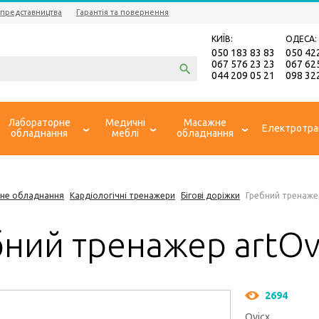
 представництва
Гарантія та повернення
КИЇВ:
ОДЕСА:
050 183 83 83
050 42
067 576 23 23
067 62
044 209 05 21
098 32
Лабораторне
Медичні
Масажне
Електротра
обладнання
меблі
обладнання
не обладнання
Кардіологічні тренажери
Бігові доріжки
Гребний тренажер
бний тренажер artOv
2694
Ovicx