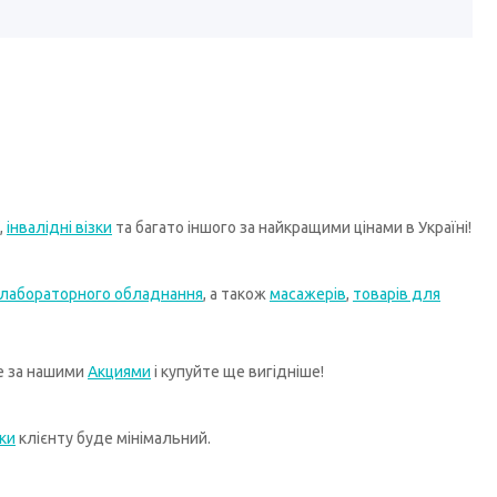
,
інвалідні візки
та багато іншого за найкращими цінами в Україні!
лабораторного обладнання
, а також
масажерів
,
товарів для
те за нашими
Акциями
і купуйте ще вигідніше!
ки
клієнту буде мінімальний.