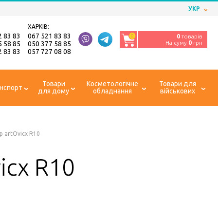
УКР
ХАРКІВ:
2 83 83
067 521 83 83
0
0
товарів
На суму
0
грн
5 58 85
050 377 58 85
2 83 83
057 727 08 08
Товари
Косметологічне
Товари для
нспорт
для дому
обладнання
військових
 artOvicx R10
icx R10