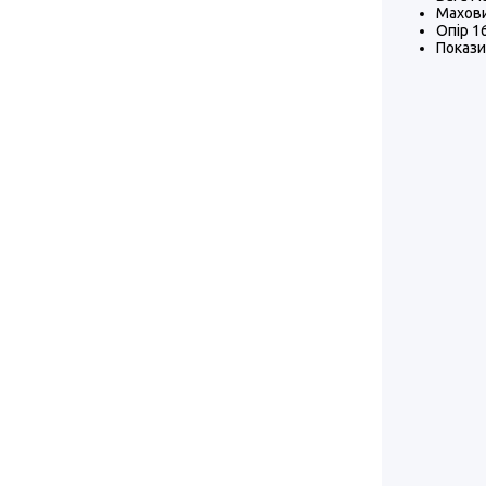
Махови
Опір 16
Покази