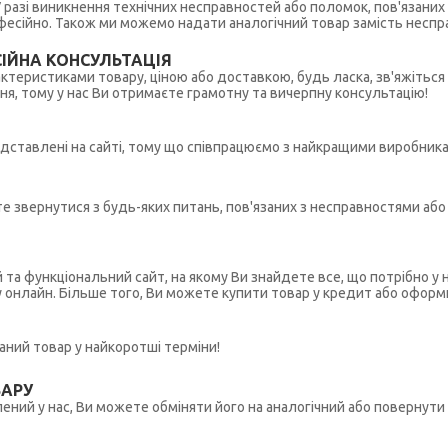
 У разі виникнення технічних несправностей або поломок, пов'язани
ійно. Також ми можемо надати аналогічний товар замість несправ
ІЙНА КОНСУЛЬТАЦІЯ
рактеристиками товару, ціною або доставкою, будь ласка, зв'яжіться
ння, тому у нас Ви отримаєте грамотну та вичерпну консультацію!
редставлені на сайті, тому що співпрацюємо з найкращими виробникам
ете звернутися з будь-яких питань, пов'язаних з несправностями а
й та функціональний сайт, на якому Ви знайдете все, що потрібно 
у онлайн. Більше того, Ви можете купити товар у кредит або оформ
ний товар у найкоротші терміни!
ВАРУ
ений у нас, Ви можете обміняти його на аналогічний або повернути 