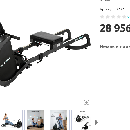
Артикул: F8585
0
28 95
Немає в ная