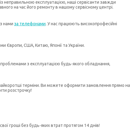
х із неправильною експлуатацією, наші сервісанти завжди
ного на час його ремонту в нашому сервісному центрі.
 з нами
за телефонами
. У нас працюють високопрофесійні
и Європи, США, Китаю, Японії та України.
бо проблемами з експлуатацією будь-якого обладнання,
у найкоротші терміни. Ви можете оформити замовлення прямо на
ити розстрочку!
свої гроші без будь-яких втрат протягом 14 днів!