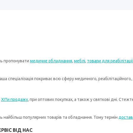
ть пропонувати
медичне обладнання
,
меблі
,
товари для реабілітації
ша спеціалізація покриває всю сферу медичного, реабілітаційного,
а
ХІТи продажу
, при оптових покупках, а також у святкові дні. Стеж
иць найбільш популярних товарів та обладнання. Тому термін
достав
РВІС ВІД НАС