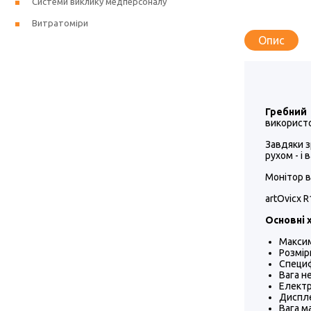
Системи виклику медперсоналу
Витратоміри
Опис
Гребний 
використо
Завдяки з
рухом - і
Монітор в
artOvicx 
Основні 
Максим
Розмір
Специф
Вага н
Електр
Диспл
Вага м