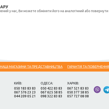
ВАРУ
ений у нас, Ви можете обміняти його на аналогічний або повернути 
НАШІ МАГАЗИНИ ТА ПРЕДСТАВНИЦТВА
ГАРАНТІЯ ТА ПОВЕРНЕННЯ
КИЇВ:
ОДЕСА:
ХАРКІВ:
050 183 83 83
050 422 83 83
067 521 83 83
067 576 23 23
067 625 58 85
050 377 58 85
044 209 05 21
098 322 83 83
057 727 08 08