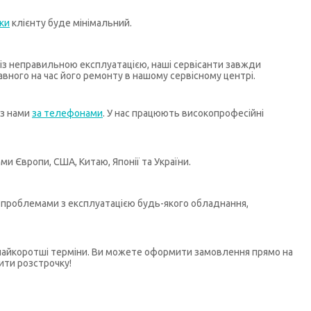
ки
клієнту буде мінімальний.
х із неправильною експлуатацією, наші сервісанти завжди
ного на час його ремонту в нашому сервісному центрі.
 з нами
за телефонами
. У нас працюють високопрофесійні
и Європи, США, Китаю, Японії та України.
бо проблемами з експлуатацією будь-якого обладнання,
у найкоротші терміни. Ви можете оформити замовлення прямо на
ити розстрочку!