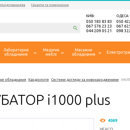
 представництва
Гарантія та повернення
КИЇВ:
ОДЕСА:
050 183 83 83
050 42
067 576 23 23
067 62
044 209 05 21
098 32
Лабораторне
Медичні
Масажне
Електротра
обладнання
меблі
обладнання
не обладнання
Кардіологія
Системи догляду за новонародженими
ІНКУБ
БАТОР i1000 plus
4069
HEACO