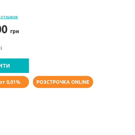
 отзывов
00
грн
і
ИТИ
от 0,01%
РОЗСТРОЧКА ONLINE