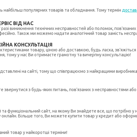
иць найбільш популярних товарів та обладнання. Тому термін
достав
РВІС ВІД НАС
 У разі виникнення технічних несправностей або поломок, пов'язани
ійно. Також ми можемо надати аналогічний товар замість несправ
ІЙНА КОНСУЛЬТАЦІЯ
рактеристиками товару, ціною або доставкою, будь ласка, зв'яжіться
ння, тому у нас Ви отримаєте грамотну та вичерпну консультацію!
редставлені на сайті, тому що співпрацюємо з найкращими виробникам
ете звернутися з будь-яких питань, пов'язаних з несправностями а
й та функціональний сайт, на якому Ви знайдете все, що потрібно 
у онлайн. Більше того, Ви можете купити товар у кредит або оформ
ний товар у найкоротші терміни!