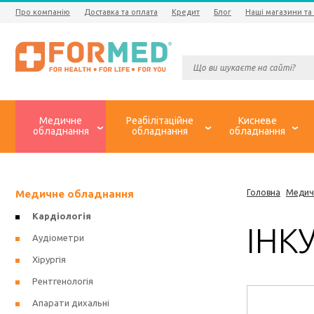
Про компанію
Доставка та оплата
Кредит
Блог
Наші магазини та
Медичне
Реабілітаційне
Кисневе
обладнання
обладнання
обладнання
Медичне обладнання
Головна
Медич
Кардіологія
ІНКУ
Аудіометри
Хірургія
Рентгенологія
Апарати дихальні