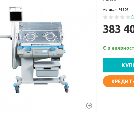
Артикул: F4507
0
383 4
Є в наявност
КУП
КРЕДИТ