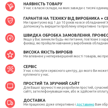
НАЯВНІСТЬ ТОВАРУ
У нас є власні склади, на яких завжди є тисячі один
ГАРАНТІЯ НА ТЕХНІКУ ВІД ВИРОБНИКА + СЕ
Ми гарантуємо від 1 до 10 років на все обладнання!
допоможуть вирішити проблему оперативно та профес
ШВИДКА ОБРОБКА ЗАМОВЛЕННЯ. ПРОФЕС
Якщо у Вас виникли будь-які питання, пов'язані з ха
фахівці, які пройшли навчання у виробників обладна
ВИСОКА ЯКІСТЬ ВИРОБІВ
Ми впевнені у неперевершеній якості товарів, які п
СЕРВІС
У нас є послуги сервісного центру, до якого Ви мож
купленого у нас.
ПРОСТИЙ ТА ЗРУЧНИЙ САЙТ
Для Вашої зручності ми розробили простий, сучасни
сайті, зателефонувавши нам, або ж здійснити оплат
ДОСТАВКА
Ми працюємо дуже оперативно і
доставимо
Вам обра