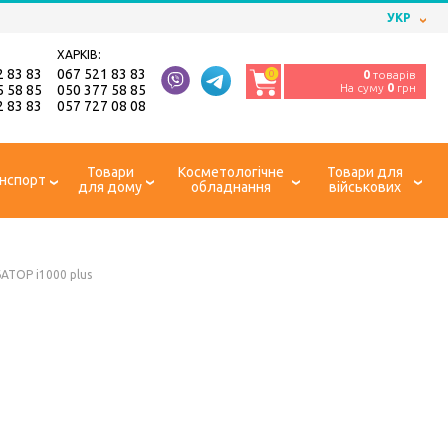
УКР
ХАРКІВ:
2 83 83
067 521 83 83
0
0
товарів
На суму
0
грн
5 58 85
050 377 58 85
2 83 83
057 727 08 08
Товари
Косметологічне
Товари для
нспорт
для дому
обладнання
військових
АТОР i1000 plus