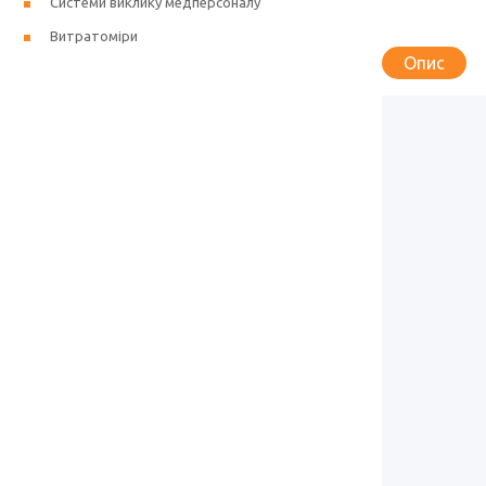
Системи виклику медперсоналу
Витратоміри
Опис