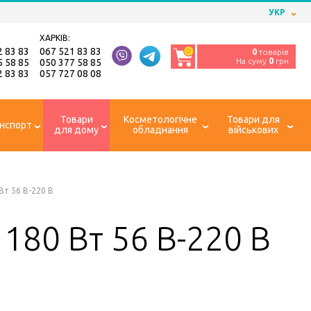
УКР
ХАРКІВ:
2 83 83
067 521 83 83
0
0
товарів
На суму
0
грн
5 58 85
050 377 58 85
2 83 83
057 727 08 08
Товари
Косметологічне
Товари для
нспорт
для дому
обладнання
військових
Вт 56 В-220 В
180 Вт 56 В-220 В