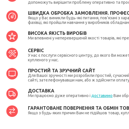
допоможуть вирішити проблему оперативно та профес
ШВИДКА ОБРОБКА ЗАМОВЛЕННЯ. ПРОФЕС
Якщо у Вас виникли будь-які питання, пов'язані з ха
фахівці, які пройшли навчання у виробників обладна
ВИСОКА ЯКІСТЬ ВИРОБІВ
Ми впевнені у неперевершеній якості товарів, які п
СЕРВІС
У нас є послуги сервісного центру, до якого Ви мож
купленого у нас.
ПРОСТИЙ ТА ЗРУЧНИЙ САЙТ
Для Вашої зручності ми розробили простий, сучасни
сайті, зателефонувавши нам, або ж здійснити оплат
ДОСТАВКА
Ми працюємо дуже оперативно і
доставимо
Вам обра
ГАРАНТОВАНЕ ПОВЕРНЕННЯ ТА ОБМІН ТО
Якщо з будь-яких причин Вам не підійшов товар, купл