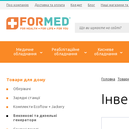
Про компанію
Доставка та оплата
Кредит
Блог
Наші магазини та
Медичне
Реабілітаційне
Кисневе
обладнання
обладнання
обладнання
Товари для дому
Головна
Товар
Обігрівачі
Інве
Зарядні станції
Комплекти Ecoflow + Jackery
Бензинові та дизельні
генератори