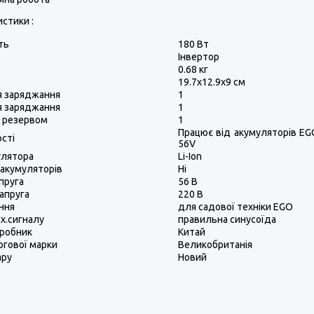
стики :
ть
180 Вт
Інвертор
0.68 кг
19.7x12.9x9 см
я заряджання
1
я заряджання
1
з резервом
1
Працює від акумуляторів EG
сті
56V
улятора
Li-Ion
 акумуляторів
Ні
пруга
56 В
апруга
220 В
ння
для садової техніки EGO
х.сигналу
правильна синусоїда
иробник
Китай
ргової марки
Великобританія
ару
Новий