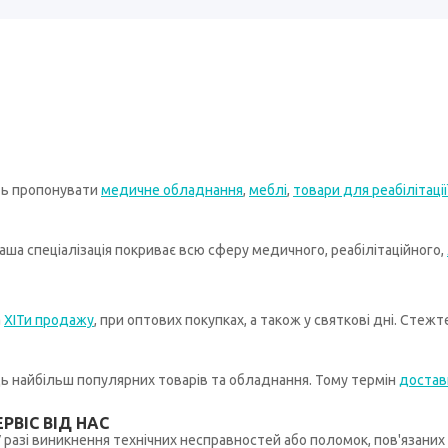
ть пропонувати
медичне обладнання
,
меблі
,
товари для реабілітації
ша спеціалізація покриває всю сферу медичного, реабілітаційного,
а
ХІТи продажу
, при оптових покупках, а також у святкові дні. Стеж
иць найбільш популярних товарів та обладнання. Тому термін
достав
РВІС ВІД НАС
 У разі виникнення технічних несправностей або поломок, пов'язани