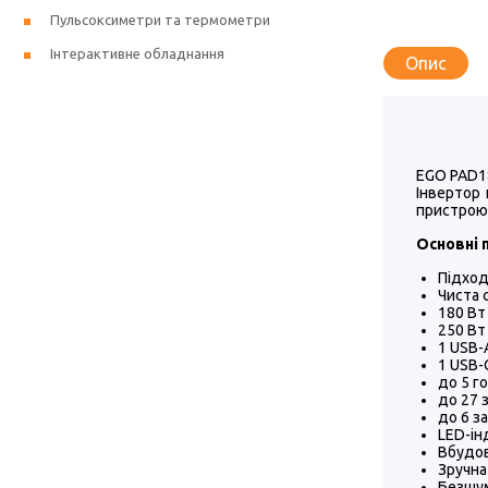
Пульсоксиметри та термометри
Інтерактивне обладнання
Опис
EGO PAD18
Інвертор 
пристрою 
Основні 
Підход
Чиста 
180 Вт
250 Вт
1 USB-
1 USB-
до 5 г
до 27 
до 6 з
LED-ін
Вбудов
Зручна
Безшу