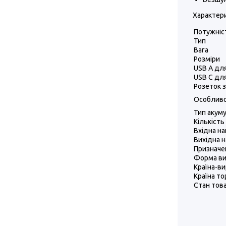
Характери
Потужніс
Тип
Вага
Розміри
USB A дл
USB C дл
Розеток 
Особливо
Тип акум
Кількість
Вхідна на
Вихідна н
Призначе
Форма ви
Країна-в
Країна то
Стан тов